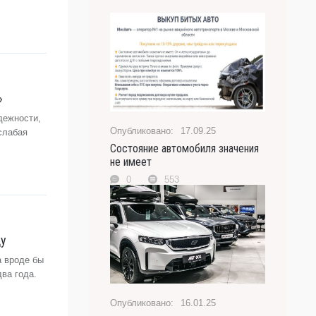
»
дежности,
17.09.25
слабая
Состояние автомобиля значения
не имеет
0
553
ду
а вроде бы
ва года.
16.01.25