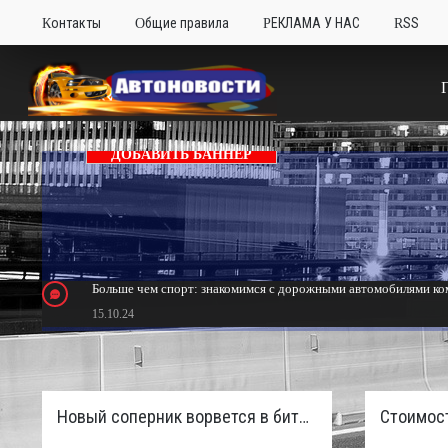
Контакты
Общие правила
РЕКЛАМА У НАС
RSS
ДОБАВИТЬ БАННЕР
Больше чем спорт: знакомимся с дорожными автомобилями ком
15.10.24
Тюнинг Mitsubishi Eclipse. Самый быстрый передний привод 
24.10.23
Новый соперник ворвется в битву пикапов: Sinotruk S7 с дизелем и 4×4 готовят к старту в России