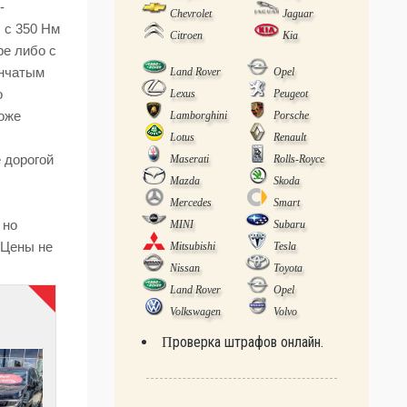
-
Chevrolet
Jaguar
 с 350 Нм
Citroen
Kia
ре либо с
енчатым
Land Rover
Opel
о
Lexus
Peugeot
тоже
Lamborghini
Porsche
Lotus
Renault
 дорогой
Maserati
Rolls-Royce
Mazda
Skoda
Mercedes
Smart
 но
MINI
Subaru
 Цены не
Mitsubishi
Tesla
Nissan
Toyota
Land Rover
Opel
Volkswagen
Volvo
Проверка штрафов онлайн.