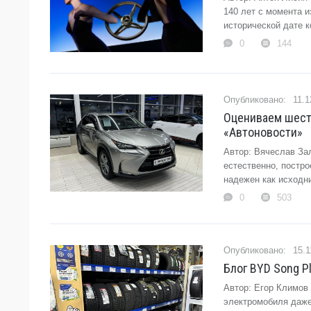
140 лет с момента 
исторической дате 
0
144
11.1
Оцениваем шесть
«Автоновости»
Автор: Вячеслав За
естественно, постро
надежен как исходни
0
503
15.1
Блог BYD Song P
Автор: Егор Климов
электромобиля даже 