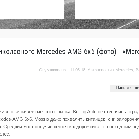
колесного Mercedes-AMG 6x6 (фото) - «Mer
11.05.18,
Автоновости
/
Mercedes
,
Р
Нашли оши
м и новинки для местного рынка. Beijing Auto не стесняясь пор
cedes-AMG 6x6. Можно даже похвалить китайцев, они заморочил
. Средний мост получившегося внедорожника - с проходным ре
олес.