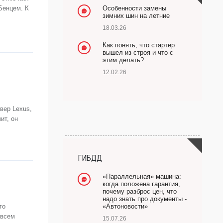
Бенцем. К
Особенности замены
зимних шин на летние
18.03.26
Как понять, что стартер
вышел из строя и что с
этим делать?
12.02.26
вер Lexus,
ит, он
ГИБДД
«Параллельная» машина:
когда положена гарантия,
почему разброс цен, что
надо знать про документы -
го
«Автоновости»
 всем
15.07.26