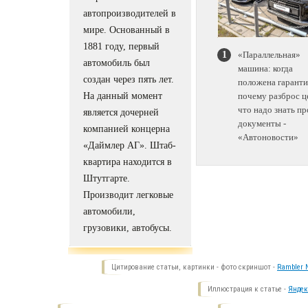
автопроизводителей в
мире. Основанный в
1881 году, первый
«Параллельная»
автомобиль был
машина: когда
создан через пять лет.
положена гаранти
На данный момент
почему разброс ц
что надо знать пр
является дочерней
документы -
компанией концерна
«Автоновости»
«Даймлер АГ». Штаб-
квартира находится в
Штутгарте.
Производит легковые
автомобили,
грузовики, автобусы.
Цитирование статьи, картинки - фото скриншот -
Rambler N
Иллюстрация к статье -
Яндек