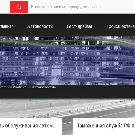
Главная
Автоновости
Тест-драйвы
Происшествия
пании Prodrive - «Автоновости»
России с бензиновым мотором - «Тюнинг и автоспорт»
Стоимость обслуживания автомобилей в России вырастет из-за дефицита кадров