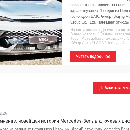
невероятного количества ныне
здравствующих брендов из Подн
госконцерн BAIC Group (Beijing A
Group Co., Ltd.) занимает отнюдь
Новости разное / Девушки и авто
Видео новости / Отзывы автовла
Jeep / Автомобильные аварии / С
Обзор-Авто / LADA / Тест-драйвы
Читать подробнее
Добавить комм
2.26
темнение: новейшая история Mercedes-Benz в ключевых циф
 Фото из открытых источников Источник: ДромВ этом году Mercedes-Benz