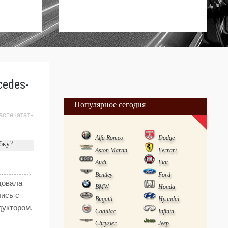
cedes-
Популярное сегодня
аспечатать
Alfa Romeo
Dodge
бку?
Aston Martin
Ferrari
Audi
Fiat
Bentley
Ford
адовала
BMW
Honda
ись с
Bugatti
Hyundai
дуктором,
Cadillac
Infiniti
Chrysler
Jeep