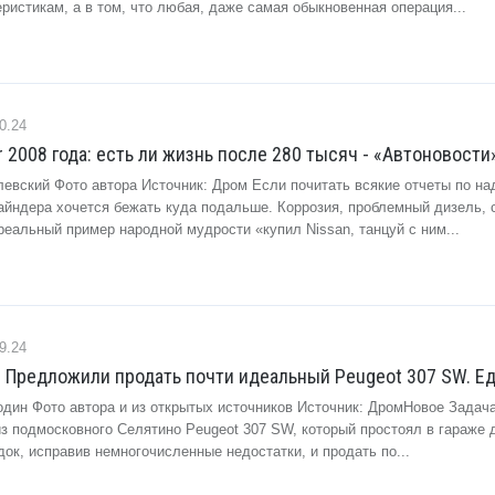
ристикам, а в том, что любая, даже самая обыкновенная операция...
0.24
r 2008 года: есть ли жизнь после 280 тысяч - «Автоновости
левский Фото автора Источник: Дром Если почитать всякие отчеты по на
файндера хочется бежать куда подальше. Коррозия, проблемный дизель, 
еальный пример народной мудрости «купил Nissan, танцуй с ним...
9.24
. Предложили продать почти идеальный Peugeot 307 SW. Е
один Фото автора и из открытых источников Источник: ДромНовое Задач
з подмосковного Селятино Peugeot 307 SW, который простоял в гараже д
док, исправив немногочисленные недостатки, и продать по...