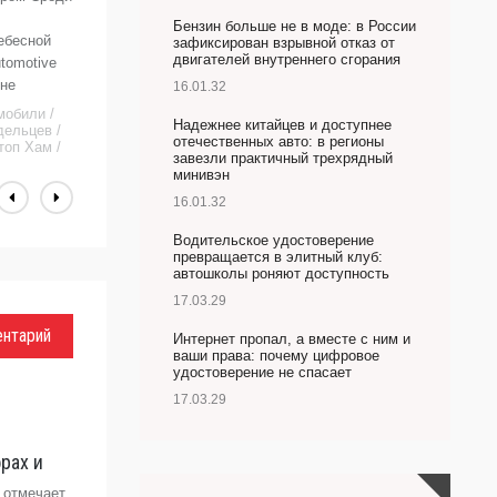
д
Бензин больше не в моде: в России
ебесной
д
зафиксирован взрывной отказ от
двигателей внутреннего сгорания
utomotive
в
 не
в
16.01.32
к
мобили /
Надежнее китайцев и доступнее
дельцев /
А
отечественных авто: в регионы
топ Хам /
завезли практичный трехрядный
минивэн
16.01.32
Водительское удостоверение
превращается в элитный клуб:
автошколы роняют доступность
17.03.29
ентарий
Интернет пропал, а вместе с ним и
ваши права: почему цифровое
удостоверение не спасает
17.03.29
рах и
 отмечает