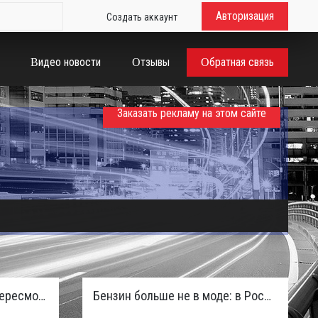
Авторизация
Создать аккаунт
Видео новости
Отзывы
Обратная связь
Заказать рекламу на этом сайте
Таможенная служба РФ пересмотрела правила ввоза машин из ЕАЭС и начисляет пени покупателям
Бензин больше не в моде: в России зафиксирован взрывной отказ от двигателей внутреннего сгорания