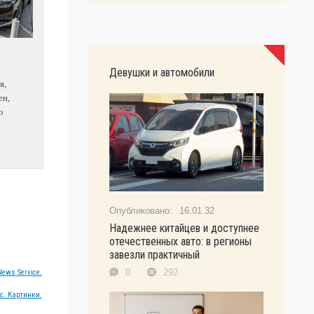
Девушки и автомобили
я,
ен,
о
16.01.32
Надежнее китайцев и доступнее
отечественных авто: в регионы
завезли практичный
0
292
ews Service.
с. Картинки.