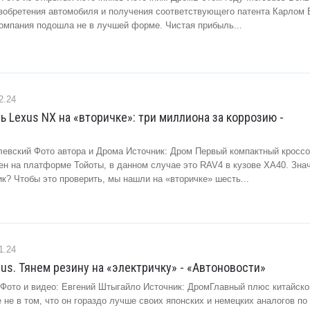
изобретения автомобиля и получения соответствующего патента Карлом 
компания подошла не в лучшей форме. Чистая прибыль...
2.24
 Lexus NX на «вторичке»: три миллиона за коррозию -
левский Фото автора и Дрома Источник: Дром Первый компактный кроссо
ен на платформе Тойоты, в данном случае это RAV4 в кузове XA40. Знач
к? Чтобы это проверить, мы нашли на «вторичке» шесть...
1.24
lus. Тянем резину на «электричку» - «Автоновости»
 Фото и видео: Евгений Штыгайло Источник: ДромГлавный плюс китайско
не в том, что он гораздо лучше своих японских и немецких аналогов по