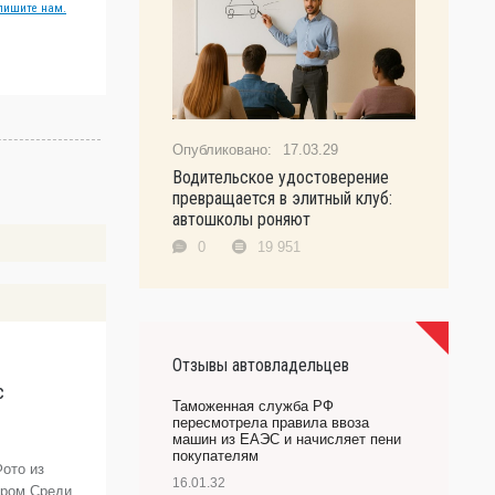
пишите нам.
17.03.29
Водительское удостоверение
превращается в элитный клуб:
автошколы роняют
0
19 951
Отзывы автовладельцев
с
T
Таможенная служба РФ
Р
пересмотрела правила ввоза
«
машин из ЕАЭС и начисляет пени
покупателям
ото из
#
16.01.32
Дром Среди
к