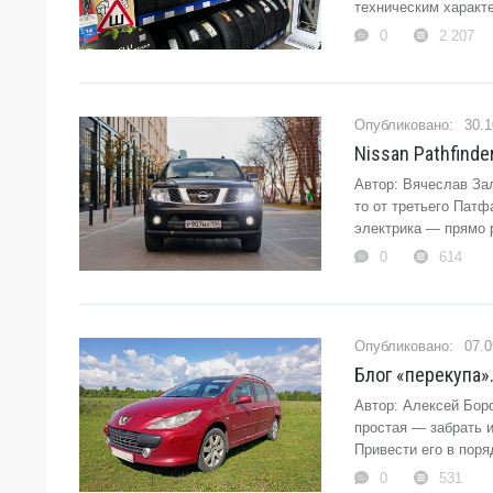
техническим характе
0
2 207
30.1
Nissan Pathfinde
Автор: Вячеслав За
то от третьего Пат
электрика — прямо р
0
614
07.0
Блог «перекупа»
Автор: Алексей Бор
простая — забрать и
Привести его в поря
0
531