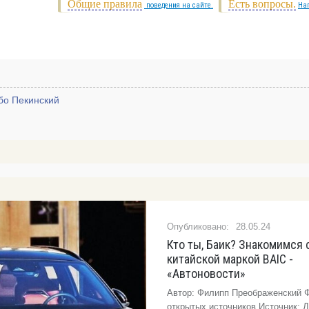
Общие правила
Есть вопросы.
поведения на сайте.
На
бо Пекинский
28.05.24
Кто ты, Баик? Знакомимся 
китайской маркой BAIC -
«Автоновости»
Автор: Филипп Преображенский Ф
открытых источников Источник: 