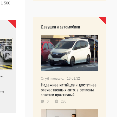
 1 500
Девушки и автомобили
ть,
16.01.32
!
Надежнее китайцев и доступнее
»
отечественных авто: в регионы
н в
завезли практичный
0
298