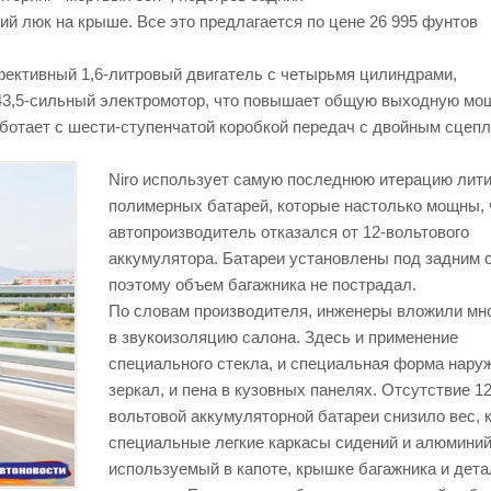
ий люк на крыше. Все это предлагается по цене 26 995 фунтов
фективный 1,6-литровый двигатель с четырьмя цилиндрами,
 43,5-сильный электромотор, что повышает общую выходную мо
аботает с шести-ступенчатой коробкой передач с двойным сцеп
Niro использует самую последнюю итерацию лити
полимерных батарей, которые настолько мощны, 
автопроизводитель отказался от 12-вольтового
аккумулятора. Батареи установлены под задним 
поэтому объем багажника не пострадал.
По словам производителя, инженеры вложили мно
в звукоизоляцию салона. Здесь и применение
специального стекла, и специальная форма нару
зеркал, и пена в кузовных панелях. Отсутствие 12
вольтовой аккумуляторной батареи снизило вес, к
специальные легкие каркасы сидений и алюминий
используемый в капоте, крышке багажника и дет