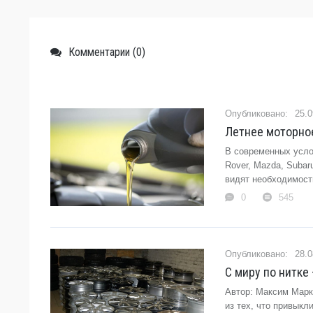
Комментарии (0)
25.0
Летнее моторно
В современных усло
Rover, Mazda, Subar
видят необходимости
0
545
28.0
С миру по нитке
Автор: Максим Марк
из тех, что привык