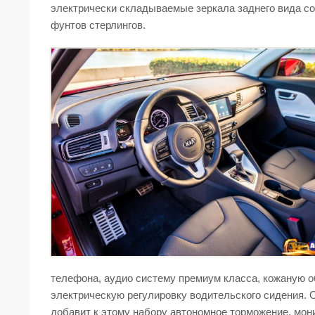
электрически складываемые зеркала заднего вида с
фунтов стерлингов.
телефона, аудио систему премиум класса, кожаную об
электрическую регулировку водительского сидения. Ог
добавит к этому набору автономное торможение, мони