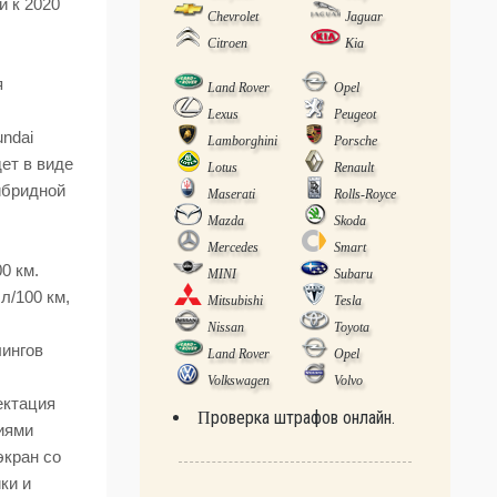
й к 2020
Chevrolet
Jaguar
Citroen
Kia
я
Land Rover
Opel
Lexus
Peugeot
ndai
Lamborghini
Porsche
дет в виде
Lotus
Renault
гибридной
Maserati
Rolls-Royce
Mazda
Skoda
Mercedes
Smart
0 км.
MINI
Subaru
 л/100 км,
Mitsubishi
Tesla
Nissan
Toyota
лингов
Land Rover
Opel
Volkswagen
Volvo
ектация
Проверка штрафов онлайн.
циями
экран со
ки и