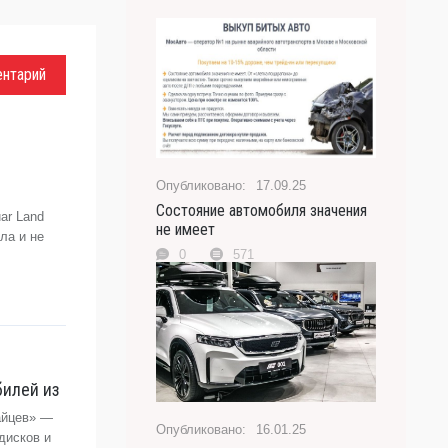
ентарий
17.09.25
Состояние автомобиля значения
ar Land
не имеет
ла и не
0
571
билей из
айцев» —
16.01.25
дисков и