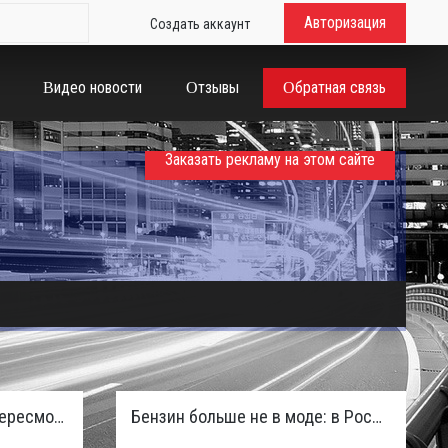
Авторизация
Создать аккаунт
Видео новости
Отзывы
Обратная связь
Заказать рекламу на этом сайте
Таможенная служба РФ пересмотрела правила ввоза машин из ЕАЭС и начисляет пени покупателям
Бензин больше не в моде: в России зафиксирован взрывной отказ от двигателей внутреннего сгорания