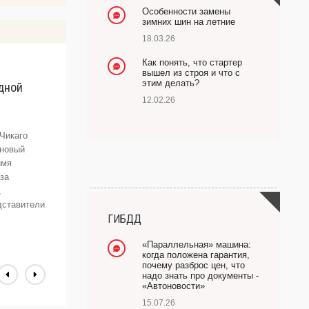
Особенности замены
зимних шин на летние
18.03.26
Как понять, что стартер
вышел из строя и что с
этим делать?
идной
Э
д
12.02.26
Те
п
Чикаго
в
 новый
г
имя
з
за
Тр
,
дставители
K
ГИБДД
«Параллельная» машина:
когда положена гарантия,
почему разброс цен, что
надо знать про документы -
«Автоновости»
15.07.26