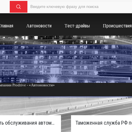
Главная
Автоновости
Тест-драйвы
Происшествия
пании Prodrive - «Автоновости»
России с бензиновым мотором - «Тюнинг и автоспорт»
Стоимость обслуживания автомобилей в России вырастет из-за дефицита кадров