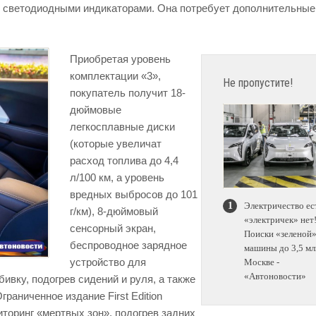
о светодиодными индикаторами. Она потребует дополнительные
Приобретая уровень
комплектации «3»,
Не пропустите!
покупатель получит 18-
дюймовые
легкосплавные диски
(которые увеличат
расход топлива до 4,4
л/100 км, а уровень
вредных выбросов до 101
Электричество ес
г/км), 8-дюймовый
«электричек» нет
сенсорный экран,
Поиски «зеленой
беспроводное зарядное
машины до 3,5 мл
устройство для
Москве -
«Автоновости»
ивку, подогрев сидений и руля, а также
раниченное издание First Edition
торинг «мертвых зон», подогрев задних