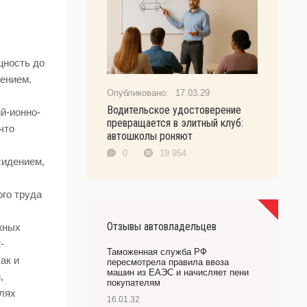
щность до
лением.
17.03.29
Водительское удостоверение
й-ионно-
превращается в элитный клуб:
что
автошколы роняют
0
19 954
сидением,
го труда
Отзывы автовладельцев
жных
-
Таможенная служба РФ
ак и
пересмотрела правила ввоза
машин из ЕАЭС и начисляет пени
,
покупателям
алях
16.01.32