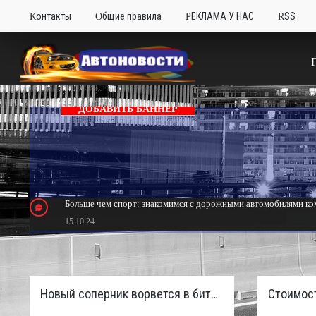
Контакты
Общие правила
РЕКЛАМА У НАС
RSS
ДОБАВИТЬ БАННЕР
Больше чем спорт: знакомимся с дорожными автомобилями ком
15.10.24
Тюнинг Mitsubishi Eclipse. Самый быстрый передний привод 
24.10.23
Новый соперник ворвется в битву пикапов: Sinotruk S7 с дизелем и 4×4 готовят к старту в России