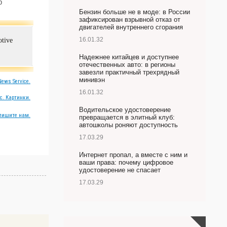
р
Бензин больше не в моде: в России
зафиксирован взрывной отказ от
двигателей внутреннего сгорания
16.01.32
tive
Надежнее китайцев и доступнее
отечественных авто: в регионы
завезли практичный трехрядный
минивэн
ews Service.
16.01.32
с. Картинки.
Водительское удостоверение
пишите нам.
превращается в элитный клуб:
автошколы роняют доступность
17.03.29
Интернет пропал, а вместе с ним и
ваши права: почему цифровое
удостоверение не спасает
17.03.29