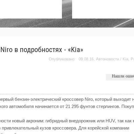
iro в подробностях - «Kia»
09.08.16,
Автоновости
/
Kia
,
Р
Нашли оши
 первый бензин-электрический кроссовер Niro, который выходит 
ского автомобиля начинается от 21 295 фунтов стерлингов. Поку
ости новый акроним: гибридный внедорожник или HUV, так как
в привлекательный кузов кроссовера. Для корейской компании