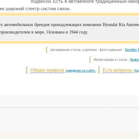
подвески. Есть в автомобиле традиционный набо
же широкий спектр систем связи.
вух автомобильных брендов принадлежащих компании Hyundai Kia Automo
производителем в мире. Основана в 1944 году.
Цитирование статьи, картинки - фото скриншот -
Rambler N
Иллюстрация к статье -
Яндек
Общие правила
Есть вопросы.
поведения на сайте.
На