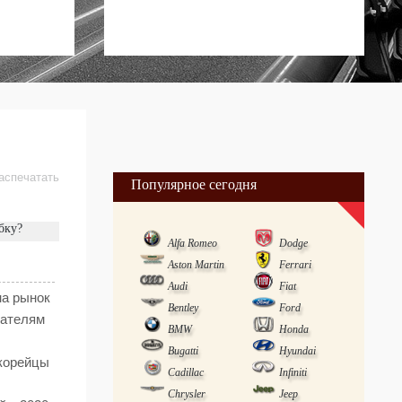
аспечатать
Популярное сегодня
бку?
Alfa Romeo
Dodge
Aston Martin
Ferrari
Audi
Fiat
на рынок
Bentley
Ford
пателям
BMW
Honda
Bugatti
Hyundai
 корейцы
Cadillac
Infiniti
Chrysler
Jeep