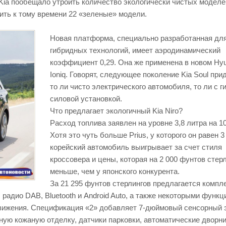
 Kia пообещало утроить количество экологически чистых моделе
ить к тому времени 22 «зеленые» модели.
Новая платформа, специально разработанная дл
гибридных технологий, имеет аэродинамический
коэффициент 0,29. Она же применена в новом Hyu
Ioniq. Говорят, следующее поколение Kia Soul при
то ли чисто электрического автомобиля, то ли с 
силовой установкой.
Что предлагает экологичный Kia Niro?
Расход топлива заявлен на уровне 3,8 литра на 10
Хотя это чуть больше Prius, у которого он равен 3
корейский автомобиль выигрывает за счет стиля
кроссовера и цены, которая на 2 000 фунтов стер
меньше, чем у японского конкурента.
За 21 295 фунтов стерлингов предлагается компл
 радио DAB, Bluetooth и Android Auto, а также некоторыми функ
вижения. Спецификация «2» добавляет 7-дюймовый сенсорный 
чную кожаную отделку, датчики парковки, автоматические дворни