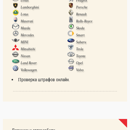
Lexus
Peugeot
Lamborghini
Porsche
Lotus
Renault
Maserati
Rolls-Royce
Mazda
Skoda
Mercedes
Smart
MINI
Subaru
Mitsubishi
Tesla
Nissan
Toyota
Land Rover
Opel
Volkswagen
Volvo
Проверка штрафов онлайн.