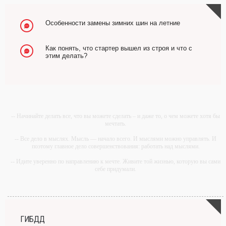
Особенности замены зимних шин на летние
Как понять, что стартер вышел из строя и что с
этим делать?
-- Начинайте делать все, что вы можете сделать – и даже то, о чем можете хотя бы
мечтать.
-- Все дело в мыслях. Мысль — начало всего. И мыслями можно управлять. И
поэтому главное дело совершенствования: работать над мыслями.
-- Идите уверенно по направлению к мечте. Живите той жизнью, которую вы сами
себе придумали.
-- Самое большое богатство — это ум. Самая большая нищета — глупость. Из
всех страхов самый пугающий — самолюбование.
-- Лучшее, что можно сделать с хорошим советом, это пропустить его мимо ушей.
Он никогда не бывает полезен никому, кроме того, кто его дал.
ГИБДД