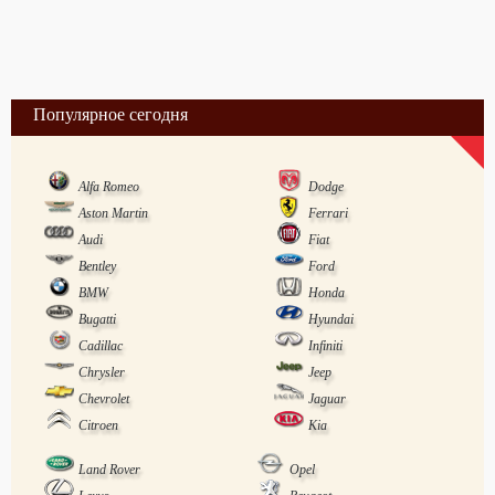
Популярное сегодня
Alfa Romeo
Dodge
Aston Martin
Ferrari
Audi
Fiat
Bentley
Ford
BMW
Honda
Bugatti
Hyundai
Cadillac
Infiniti
Chrysler
Jeep
Chevrolet
Jaguar
Citroen
Kia
Land Rover
Opel