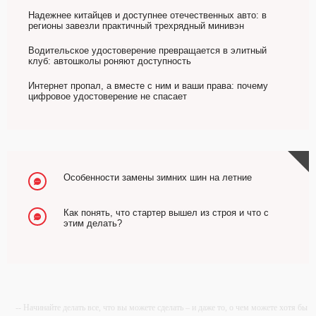
Надежнее китайцев и доступнее отечественных авто: в
регионы завезли практичный трехрядный минивэн
Водительское удостоверение превращается в элитный
клуб: автошколы роняют доступность
Интернет пропал, а вместе с ним и ваши права: почему
цифровое удостоверение не спасает
Особенности замены зимних шин на летние
Как понять, что стартер вышел из строя и что с
этим делать?
-- Начинайте делать все, что вы можете сделать – и даже то, о чем можете хотя бы