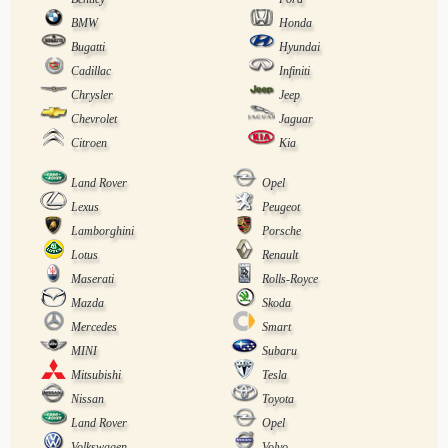
BMW
Honda
Bugatti
Hyundai
Cadillac
Infiniti
Chrysler
Jeep
Chevrolet
Jaguar
Citroen
Kia
Land Rover
Opel
Lexus
Peugeot
Lamborghini
Porsche
Lotus
Renault
Maserati
Rolls-Royce
Mazda
Skoda
Mercedes
Smart
MINI
Subaru
Mitsubishi
Tesla
Nissan
Toyota
Land Rover
Opel
Volkswagen
Volvo