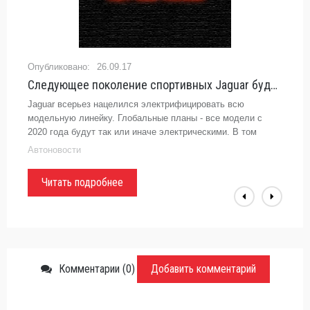
26.09.17
Следующее поколение спортивных Jaguar будет электрическим - Top Gear -
Jaguar всерьез нацелился электрифицировать всю
модельную линейку. Глобальные планы - все модели с
2020 года будут так или иначе электрическими. В том
числе и новый F-Type#Jaguar#Jaguar F-TypeХотя последние
Автоновости
модели Jaguar - это в
Читать подробнее
Комментарии (0)
Добавить комментарий