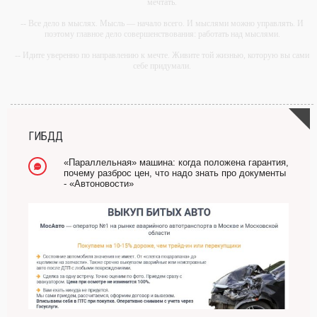
мечтать.
-- Все дело в мыслях. Мысль — начало всего. И мыслями можно управлять. И
поэтому главное дело совершенствования: работать над мыслями.
-- Идите уверенно по направлению к мечте. Живите той жизнью, которую вы сами
себе придумали.
-- Самое большое богатство — это ум. Самая большая нищета — глупость. Из
всех страхов самый пугающий — самолюбование.
-- Лучшее, что можно сделать с хорошим советом, это пропустить его мимо ушей.
Он никогда не бывает полезен никому, кроме того, кто его дал.
ГИБДД
-- Люблю давать советы и очень не люблю, когда их дают мне.
«Параллельная» машина: когда положена гарантия,
почему разброс цен, что надо знать про документы
- «Автоновости»