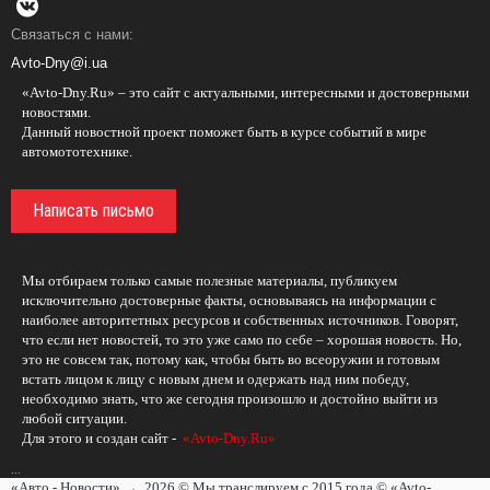
Связаться с нами:
Avto-Dny@i.ua
«Avto-Dny.Ru» – это сайт с актуальными, интересными и достоверными
новостями.
Данный новостной проект поможет быть в курсе событий в мире
автомототехнике.
Написать письмо
Мы отбираем только самые полезные материалы, публикуем
исключительно достоверные факты, основываясь на информации с
наиболее авторитетных ресурсов и собственных источников. Говорят,
что если нет новостей, то это уже само по себе – хорошая новость. Но,
это не совсем так, потому как, чтобы быть во всеоружии и готовым
встать лицом к лицу с новым днем и одержать над ним победу,
необходимо знать, что же сегодня произошло и достойно выйти из
любой ситуации.
Для этого и создан сайт -
«Avto-Dny.Ru»
...
«Авто - Новости»
→
2026
© Мы транслируем с 2015 года © «Avto-