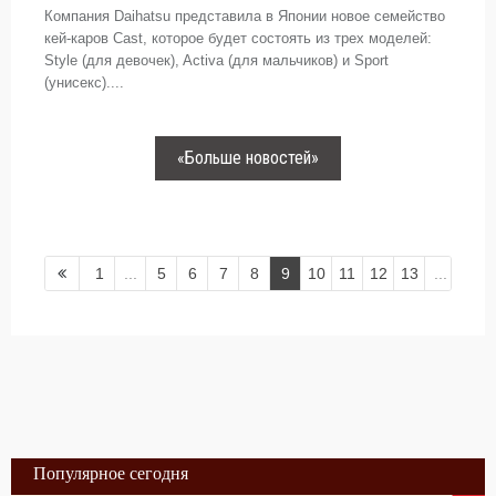
Компания Daihatsu представила в Японии новое семейство
кей-каров Cast, которое будет состоять из трех моделей:
Style (для девочек), Activa (для мальчиков) и Sport
(унисекс)....
«Больше новостей»
1
...
5
6
7
8
9
10
11
12
13
...
18
Популярное сегодня