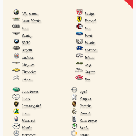
Alfa Romeo
Dodge
Aston Martin
Ferrari
Audi
Fiat
Bentley
Ford
BMW
Honda
Bugatti
Hyundai
Cadillac
Infiniti
Chrysler
Jeep
Chevrolet
Jaguar
Citroen
Kia
Land Rover
Opel
Lexus
Peugeot
Lamborghini
Porsche
Lotus
Renault
Maserati
Rolls-Royce
Mazda
Skoda
Mercedes
Smart