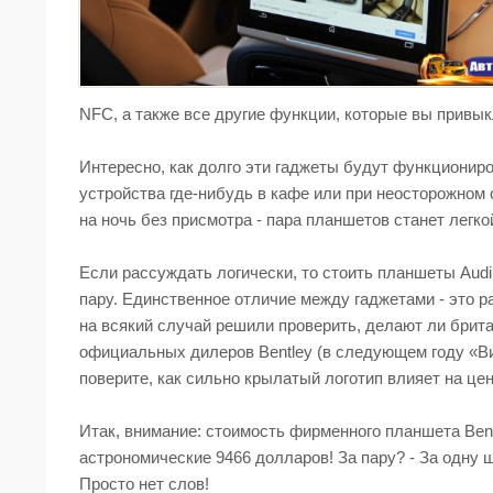
NFC, а также все другие функции, которые вы привык
Интересно, как долго эти гаджеты будут функциониро
устройства где-нибудь в кафе или при неосторожном 
на ночь без присмотра - пара планшетов станет легк
Если рассуждать логически, то стоить планшеты Audi 
пару. Единственное отличие между гаджетами - это 
на всякий случай решили проверить, делают ли брит
официальных дилеров Bentley (в следующем году «Вин
поверите, как сильно крылатый логотип влияет на цен
Итак, внимание: стоимость фирменного планшета Bent
астрономические 9466 долларов! За пару? - За одну ш
Просто нет слов!