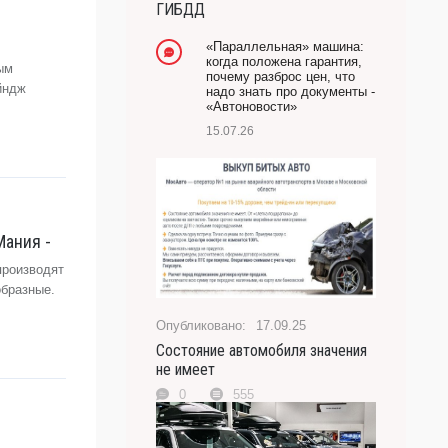
ГИБДД
-- Лучшее, что можно сделать с хорошим советом,
это пропустить его мимо ушей. Он никогда не бывает
«Параллельная» машина:
полезен никому, кроме того, кто его дал.
когда положена гарантия,
ым
почему разброс цен, что
-- Люблю давать советы и очень не люблю, когда их
йндж
надо знать про документы -
дают мне.
«Автоновости»
15.07.26
Мания -
производят
образные.
17.09.25
Состояние автомобиля значения
не имеет
0
555