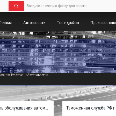
Главная
Автоновости
Тест-драйвы
Происшествия
пании Prodrive - «Автоновости»
России с бензиновым мотором - «Тюнинг и автоспорт»
Стоимость обслуживания автомобилей в России вырастет из-за дефицита кадров