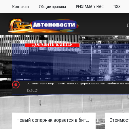
Контакты
Общие правила
РЕКЛАМА У НАС
RSS
ДОБАВИТЬ БАННЕР
Больше чем спорт: знакомимся с дорожными автомобилями ком
15.10.24
Тюнинг Mitsubishi Eclipse. Самый быстрый передний привод 
24.10.23
Новый соперник ворвется в битву пикапов: Sinotruk S7 с дизелем и 4×4 готовят к старту в России