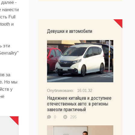
 далее -
е нанести
ть Full
tooth и
Девушки и автомобили
ь эти
Бентайгу"
ов за
е. Но мы
йств у
16.01.32
не
Надежнее китайцев и доступнее
отечественных авто: в регионы
завезли практичный
0
295