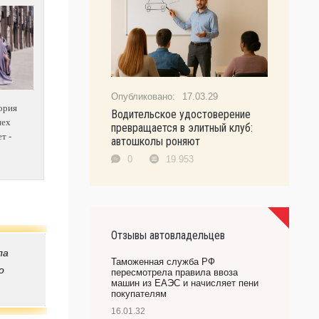
17.03.29
ория
Водительское удостоверение
пех
превращается в элитный клуб:
т -
автошколы роняют
0
19 953
Отзывы автовладельцев
ла
Таможенная служба РФ
о
пересмотрела правила ввоза
машин из ЕАЭС и начисляет пени
покупателям
16.01.32