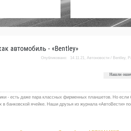
как автомобиль - «Bentley»
14.11.21,
Автоновости
/
Bentley
,
Р
Нашли оши
ники - есть даже пара классных фирменных планшетов. Но если
 их в банковской ячейке. Наши друзья из журнала «АвтоВести» п