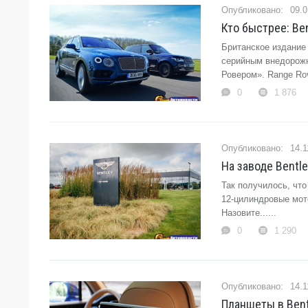
09.0
Кто быстрее: Ben
Британское издание
серийным внедорожн
Ровером». Range Rove
0
1 876
14.1
На заводе Bentl
Так получилось, что
12-цилиндровые мото
Назовите......
0
1 290
14.1
Планшеты в Bentl