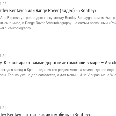
1.22
tley Bentayga или Range Rover (видео) - «Bentley»
 AutoExpress устроило дрэг-гонку между Bentley Bentayga, самым быстр
иком в мире, и Range Rover SVAutobiography – с самым роскошным «Рэ
r SVAutobiography......
1.21
ey. Как собирают самые дорогие автомобили в мире — Авто
 сегодня завод в Крю — одно из тех редких мест на земле, где все еще 
ры. Только уже не для самолетов, а для машин. И не V-образные, а W-
1.21
ey Bentayga стоят, как автомобиль - «Bentley»