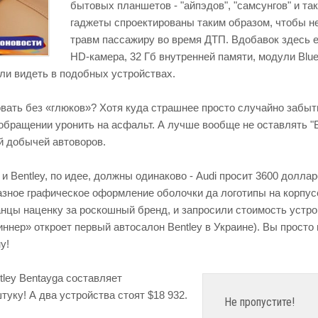
бытовых планшетов - "айпэдов", "самсунгов" и так
гаджеты спроектированы таким образом, чтобы н
травм пассажиру во время ДТП. Вдобавок здесь ес
HD-камера, 32 Гб внутренней памяти, модули Blue
ли видеть в подобных устройствах.
вать без «глюков»? Хотя куда страшнее просто случайно забыт
обращении уронить на асфальт. А лучше вообще не оставлять "
ой добычей автоворов.
и Bentley, по идее, должны одинаково - Audi просит 3600 доллар
разное графическое оформление оболочки да логотипы на корпус
анцы наценку за роскошный бренд, и запросили стоимость устро
нер» откроет первый автосалон Bentley в Украине). Вы просто 
у!
ley Bentayga составляет
туку! А два устройства стоят $18 932.
Не пропустите!