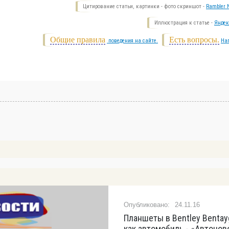
Цитирование статьи, картинки - фото скриншот -
Rambler N
Иллюстрация к статье -
Яндек
Общие правила
Есть вопросы.
поведения на сайте.
На
24.11.16
Планшеты в Bentley Bentay
как автомобиль - «Автонов