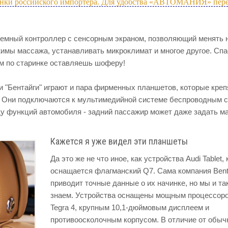
ценки российского импортера. Для удобства «АВТОМАНИЯ» пере
ъемный контроллер с сенсорным экраном, позволяющий менять 
имы массажа, устанавливать микроклимат и многое другое. Сп
ем по старинке оставляешь шоферу!
"Бентайги" играют и пара фирменных планшетов, которые креп
. Они подключаются к мультимедийной системе беспроводным 
у функций автомобиля - задний пассажир может даже задать м
Кажется я уже видел эти планшеты
Да это же не что иное, как устройства Audi Tablet
оснащается флагманский Q7. Сама компания Bent
приводит точные данные о их начинке, но мы и та
знаем. Устройства оснащены мощным процессор
Tegra 4, крупным 10,1-дюймовым дисплеем и
противоосколочным корпусом. В отличие от обы