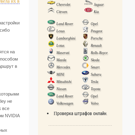
вела их в
Chevrolet
Jaguar
Citroen
Kia
настройки
Land Rover
Opel
асибо
Lexus
Peugeot
Lamborghini
Porsche
Lotus
Renault
ятся на
Maserati
Rolls-Royce
способом
Mazda
Skoda
аршрут в
Mercedes
Smart
MINI
Subaru
Mitsubishi
Tesla
Nissan
Toyota
, которыми
Land Rover
Opel
ley не
Volkswagen
Volvo
к все
Проверка штрафов онлайн.
ом NVIDIA
чных