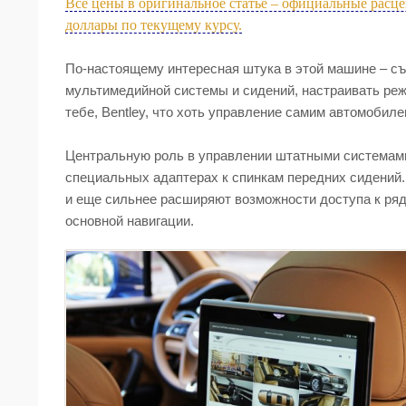
Все цены в оригинальное статье – официальные рас
доллары по текущему курсу.
По-настоящему интересная штука в этой машине – с
мультимедийной системы и сидений, настраивать реж
тебе, Bentley, что хоть управление самим автомобил
Центральную роль в управлении штатными системами 
специальных адаптерах к спинкам передних сидений
и еще сильнее расширяют возможности доступа к ряд
основной навигации.