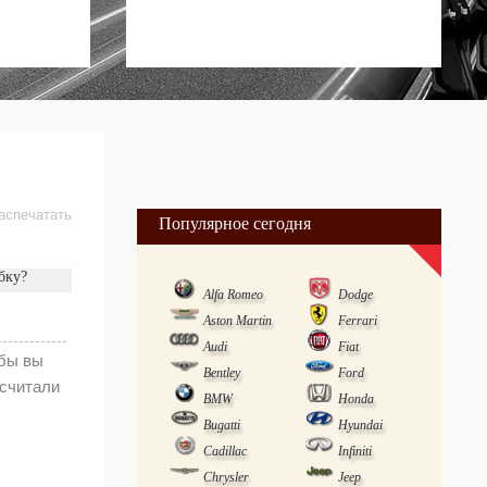
аспечатать
Популярное сегодня
бку?
Alfa Romeo
Dodge
Aston Martin
Ferrari
Audi
Fiat
 бы вы
Bentley
Ford
осчитали
BMW
Honda
Bugatti
Hyundai
Cadillac
Infiniti
Chrysler
Jeep