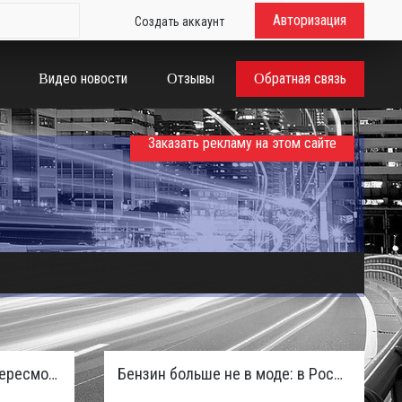
Авторизация
Создать аккаунт
Видео новости
Отзывы
Обратная связь
Заказать рекламу на этом сайте
Таможенная служба РФ пересмотрела правила ввоза машин из ЕАЭС и начисляет пени покупателям
Бензин больше не в моде: в России зафиксирован взрывной отказ от двигателей внутреннего сгорания