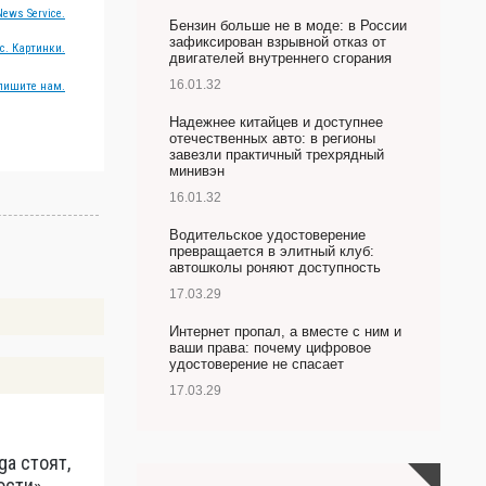
ews Service.
Бензин больше не в моде: в России
зафиксирован взрывной отказ от
с. Картинки.
двигателей внутреннего сгорания
16.01.32
пишите нам.
Надежнее китайцев и доступнее
отечественных авто: в регионы
завезли практичный трехрядный
минивэн
16.01.32
Водительское удостоверение
превращается в элитный клуб:
автошколы роняют доступность
17.03.29
Интернет пропал, а вместе с ним и
ваши права: почему цифровое
удостоверение не спасает
17.03.29
ga стоят,
К
ости»
С