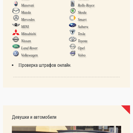
Maserati
Rolls-Royce
Mazda
Skoda
Mercedes
Smart
MINI
Subaru
Mitsubishi
Tesla
Nissan
Toyota
Land Rover
Opel
Volkswagen
Volvo
Проверка штрафов онлайн.
Девушки и автомобили