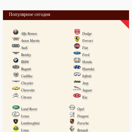
Популярное сегодня
Alfa Romeo
Dodge
Aston Martin
Ferrari
Audi
Fiat
Bentley
Ford
BMW
Honda
Bugatti
Hyundai
Cadillac
Infiniti
Chrysler
Jeep
Chevrolet
Jaguar
Citroen
Kia
Land Rover
Opel
Lexus
Peugeot
Lamborghini
Porsche
Lotus
Renault