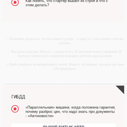
Как понять, что стартер вышел из строя и что с
этим делать?
-- Начинайте делать все, что вы можете сделать – и даже то, о чем можете хотя бы
мечтать.
-- Все дело в мыслях. Мысль — начало всего. И мыслями можно управлять. И
поэтому главное дело совершенствования: работать над мыслями.
-- Идите уверенно по направлению к мечте. Живите той жизнью, которую вы сами
себе придумали.
-- Самое большое богатство — это ум. Самая большая нищета — глупость. Из
всех страхов самый пугающий — самолюбование.
-- Лучшее, что можно сделать с хорошим советом, это пропустить его мимо ушей.
Он никогда не бывает полезен никому, кроме того, кто его дал.
ГИБДД
-- Люблю давать советы и очень не люблю, когда их дают мне.
«Параллельная» машина: когда положена гарантия,
почему разброс цен, что надо знать про документы
- «Автоновости»