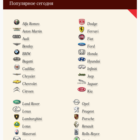
Популярное сегодня
Alfa Romeo
Dodge
Aston Martin
Ferrari
Audi
Fiat
Bentley
Ford
BMW
Honda
Bugatti
Hyundai
Cadillac
Infiniti
Chrysler
Jeep
Chevrolet
Jaguar
Citroen
Kia
Land Rover
Opel
Lexus
Peugeot
Lamborghini
Porsche
Lotus
Renault
Maserati
Rolls-Royce