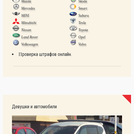
Mazda
Skoda
Mercedes
Smart
MINI
Subaru
Mitsubishi
Tesla
Nissan
Toyota
Land Rover
Opel
Volkswagen
Volvo
Проверка штрафов онлайн.
Девушки и автомобили