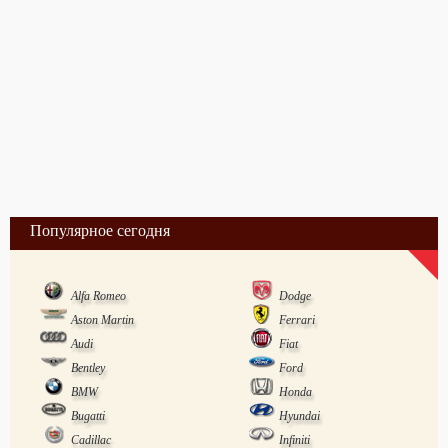
Популярное сегодня
Alfa Romeo
Dodge
Aston Martin
Ferrari
Audi
Fiat
Bentley
Ford
BMW
Honda
Bugatti
Hyundai
Cadillac
Infiniti