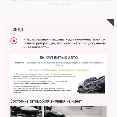
себе придумали.
-- Самое большое богатство — это ум. Самая большая нищета — глупость. Из
всех страхов самый пугающий — самолюбование.
-- Лучшее, что можно сделать с хорошим советом, это пропустить его мимо ушей.
Он никогда не бывает полезен никому, кроме того, кто его дал.
ГИБДД
-- Люблю давать советы и очень не люблю, когда их дают мне.
«Параллельная» машина: когда положена гарантия,
почему разброс цен, что надо знать про документы
- «Автоновости»
Состояние автомобиля значения не имеет