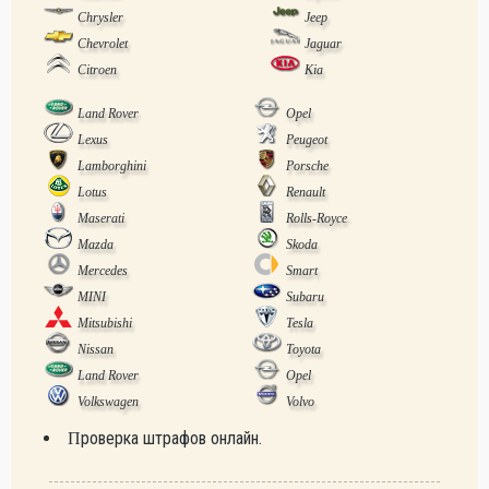
Chrysler
Jeep
Chevrolet
Jaguar
Citroen
Kia
Land Rover
Opel
Lexus
Peugeot
Lamborghini
Porsche
Lotus
Renault
Maserati
Rolls-Royce
Mazda
Skoda
Mercedes
Smart
MINI
Subaru
Mitsubishi
Tesla
Nissan
Toyota
Land Rover
Opel
Volkswagen
Volvo
Проверка штрафов онлайн.