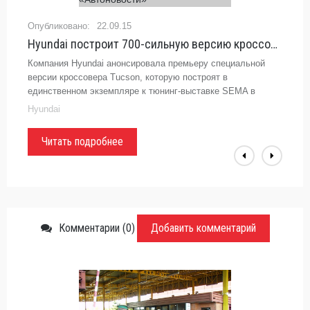
22.09.15
Hyundai построит 700-сильную версию кроссовера Tucson - «Автоновости»
Компания Hyundai анонсировала премьеру специальной
версии кроссовера Tucson, которую построят в
единственном экземпляре к тюнинг-выставке SEMA в
американском Лас-Вегасе. Мероприятие откроется 3
Hyundai
ноября.
Читать подробнее
Комментарии (0)
Добавить комментарий