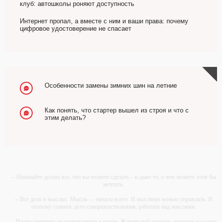
клуб: автошколы роняют доступность
Интернет пропал, а вместе с ним и ваши права: почему
цифровое удостоверение не спасает
Особенности замены зимних шин на летние
Как понять, что стартер вышел из строя и что с
этим делать?
-- Начинайте делать все, что вы можете сделать – и даже то, о чем можете хотя бы
мечтать.
-- Все дело в мыслях. Мысль — начало всего. И мыслями можно управлять. И
поэтому главное дело совершенствования: работать над мыслями.
-- Идите уверенно по направлению к мечте. Живите той жизнью, которую вы сами