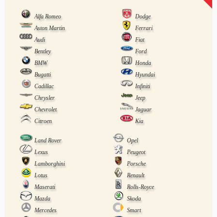
Alfa Romeo
Dodge
Aston Martin
Ferrari
Audi
Fiat
Bentley
Ford
BMW
Honda
Bugatti
Hyundai
Cadillac
Infiniti
Chrysler
Jeep
Chevrolet
Jaguar
Citroen
Kia
Land Rover
Opel
Lexus
Peugeot
Lamborghini
Porsche
Lotus
Renault
Maserati
Rolls-Royce
Mazda
Skoda
Mercedes
Smart