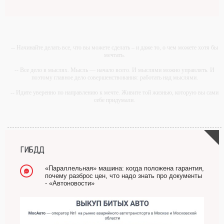
-- Начинайте делать все, что вы можете сделать – и даже то, о чем можете хотя бы
мечтать.
-- Все дело в мыслях. Мысль — начало всего. И мыслями можно управлять. И
поэтому главное дело совершенствования: работать над мыслями.
-- Идите уверенно по направлению к мечте. Живите той жизнью, которую вы сами
себе придумали.
-- Самое большое богатство — это ум. Самая большая нищета — глупость. Из
всех страхов самый пугающий — самолюбование.
-- Лучшее, что можно сделать с хорошим советом, это пропустить его мимо ушей.
Он никогда не бывает полезен никому, кроме того, кто его дал.
ГИБДД
-- Люблю давать советы и очень не люблю, когда их дают мне.
«Параллельная» машина: когда положена гарантия,
почему разброс цен, что надо знать про документы
- «Автоновости»