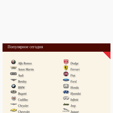
Популярное сегодня
Alfa Romeo
Dodge
Aston Martin
Ferrari
Audi
Fiat
Bentley
Ford
BMW
Honda
Bugatti
Hyundai
Cadillac
Infiniti
Chrysler
Jeep
Chevrolet
Jaguar