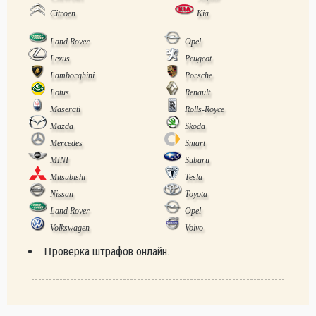
Citroen
Kia
Land Rover
Opel
Lexus
Peugeot
Lamborghini
Porsche
Lotus
Renault
Maserati
Rolls-Royce
Mazda
Skoda
Mercedes
Smart
MINI
Subaru
Mitsubishi
Tesla
Nissan
Toyota
Land Rover
Opel
Volkswagen
Volvo
Проверка штрафов онлайн.