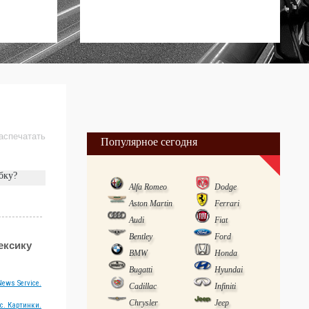
аспечатать
Популярное сегодня
бку?
Alfa Romeo
Dodge
Aston Martin
Ferrari
Audi
Fiat
Bentley
Ford
ексику
BMW
Honda
Bugatti
Hyundai
ews Service.
Cadillac
Infiniti
Chrysler
Jeep
с. Картинки.