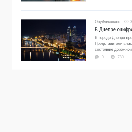
09.0
В Днепре оцифро
В городе Днепре пр
Представители влас
состояние дорожной 
0
730