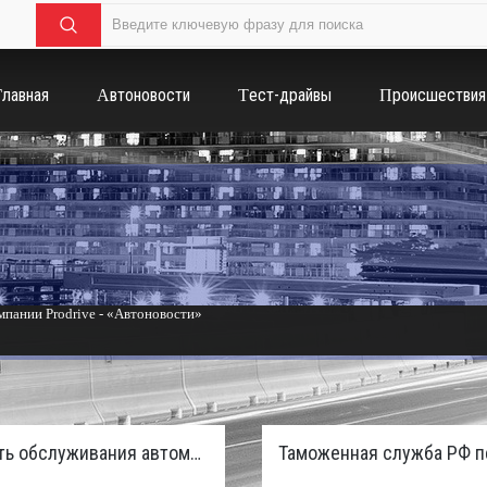
Главная
Автоновости
Тест-драйвы
Происшествия
пании Prodrive - «Автоновости»
России с бензиновым мотором - «Тюнинг и автоспорт»
Стоимость обслуживания автомобилей в России вырастет из-за дефицита кадров