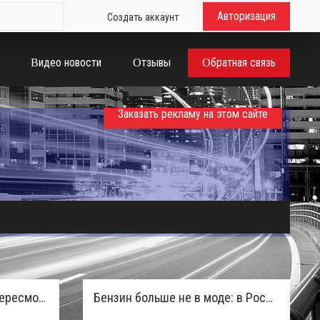
Авторизация
Создать аккаунт
Видео новости
Отзывы
Обратная связь
Заказать рекламу на этом сайте
Таможенная служба РФ пересмотрела правила ввоза машин из ЕАЭС и начисляет пени покупателям
Бензин больше не в моде: в России зафиксирован взрывной отказ от двигателей внутреннего сгорания