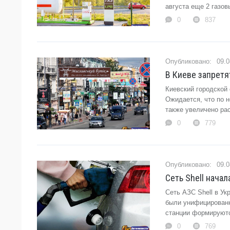
августа еще 2 газо
0
837
09.0
В Киеве запретя
Киевский городской
Ожидается, что по 
также увеличено ра
0
779
09.0
Сеть Shell нача
Сеть АЗС Shell в У
были унифицированн
станции формируютс
0
769