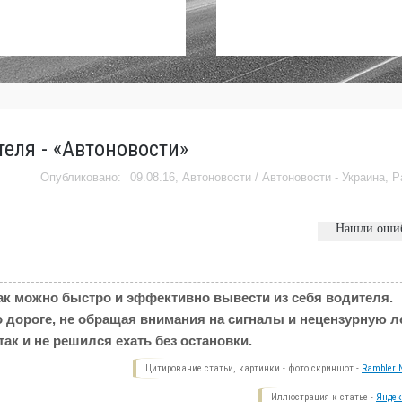
еля - «Автоновости»
09.08.16,
Автоновости
/
Автоновости - Украина
,
Р
Нашли оши
как можно быстро и эффективно вывести из себя водителя.
 дороге, не обращая внимания на сигналы и нецензурную л
ак и не решился ехать без остановки.
Цитирование статьи, картинки - фото скриншот -
Rambler N
Иллюстрация к статье -
Яндек