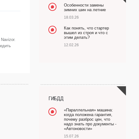
Особенности замены
зимних шин на летние
18.03.26
Как понять, что стартер
вышел из строя и что с
этим делать?
Navizor.
12.02.26
ледить
ГИБДД
«Параллельная» машина:
когда положена гарантия,
почему разброс цен, что
надо знать про документы -
«Автоновости»
15.07.26