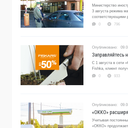
Министерство иност
3 августа режима м
соответствующими р
0
796
09.0
Заправляйтесь н
С 1 августа в сети 
Fishka, клиент получ
0
933
09.0
«ОККО» расширяе
Учитывая постоянны
«ОККО» продолжает 