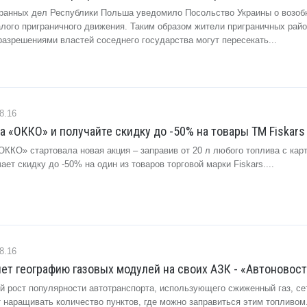
ранных дел Республики Польша уведомило Посольство Украины о возоб
алого приграничного движения. Таким образом жители приграничных райо
азрешениями властей соседнего государства могут пересекать...
8.16
а «ОККО» и получайте скидку до -50% на товары ТМ Fiskars 
«ОККО» стартовала новая акция – заправив от 20 л любого топлива с кар
ает скидку до -50% на один из товаров торговой марки Fiskars....
8.16
т географию газовых модулей на своих АЗК - «Автоновос
й рост популярности автотранспорта, использующего сжиженный газ, се
наращивать количество пунктов, где можно заправиться этим топливом