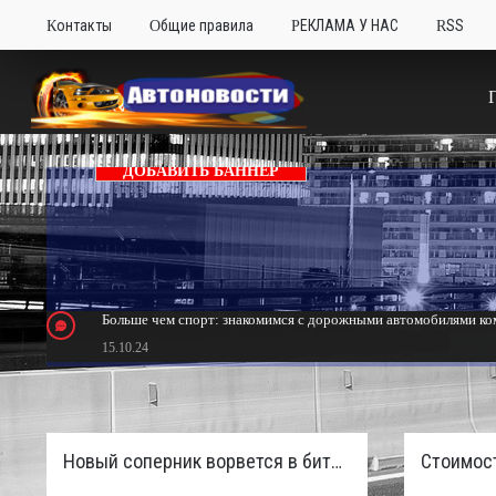
Контакты
Общие правила
РЕКЛАМА У НАС
RSS
ДОБАВИТЬ БАННЕР
Больше чем спорт: знакомимся с дорожными автомобилями ком
15.10.24
Тюнинг Mitsubishi Eclipse. Самый быстрый передний привод 
24.10.23
Новый соперник ворвется в битву пикапов: Sinotruk S7 с дизелем и 4×4 готовят к старту в России