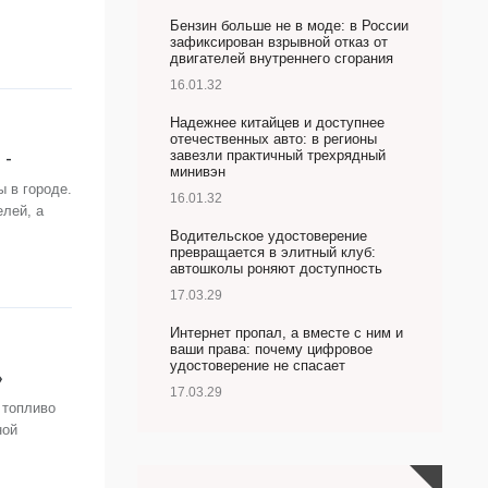
Бензин больше не в моде: в России
зафиксирован взрывной отказ от
двигателей внутреннего сгорания
16.01.32
Надежнее китайцев и доступнее
отечественных авто: в регионы
 -
завезли практичный трехрядный
минивэн
 в городе.
16.01.32
лей, а
Водительское удостоверение
превращается в элитный клуб:
автошколы роняют доступность
17.03.29
Интернет пропал, а вместе с ним и
ваши права: почему цифровое
удостоверение не спасает
»
17.03.29
 топливо
ной