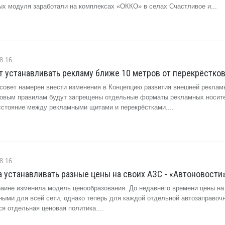
вых модуля заработали на комплексах «ОККО» в селах Счастливое и...
8.16
т устанавливать рекламу ближе 10 метров от перекрёстков
 совет намерен внести изменения в Концепцию развития внешней рекламы
новым правилам будут запрещены отдельные форматы рекламных носите
сстояние между рекламными щитами и перекрёстками....
8.16
ла устанавливать разные цены на своих АЗС - «Автоновости
краине изменила модель ценообразования. До недавнего времени цены на
ыми для всей сети, однако теперь для каждой отдельной автозаправоч
я отдельная ценовая политика....