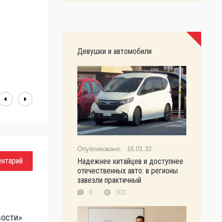
т
х
т
#
Девушки и автомобили
А
16.01.32
ентарий
Надежнее китайцев и доступнее
отечественных авто: в регионы
завезли практичный
0
303
вости»