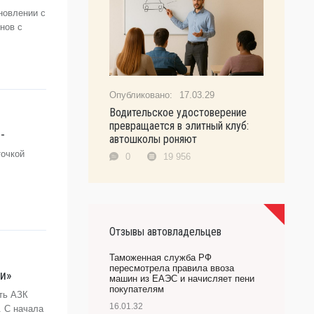
новлении с
нов с
17.03.29
Водительское удостоверение
превращается в элитный клуб:
-
автошколы роняют
точкой
0
19 956
Отзывы автовладельцев
Таможенная служба РФ
пересмотрела правила ввоза
ти»
машин из ЕАЭС и начисляет пени
покупателям
ть АЗК
16.01.32
. С начала