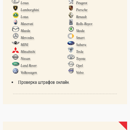
Lexus
Peugeot
Lamborghini
Porsche
Lotus
Renault
Maserati
Rolls-Royce
Mazda
Skoda
Mercedes
Smart
MINI
Subaru
Mitsubishi
Tesla
Nissan
Toyota
Land Rover
Opel
Volkswagen
Volvo
Проверка штрафов онлайн.