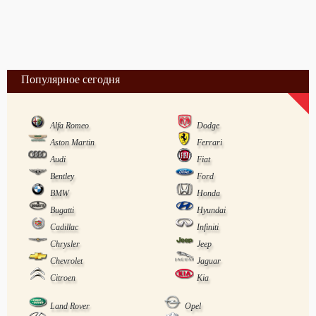
Популярное сегодня
Alfa Romeo
Dodge
Aston Martin
Ferrari
Audi
Fiat
Bentley
Ford
BMW
Honda
Bugatti
Hyundai
Cadillac
Infiniti
Chrysler
Jeep
Chevrolet
Jaguar
Citroen
Kia
Land Rover
Opel