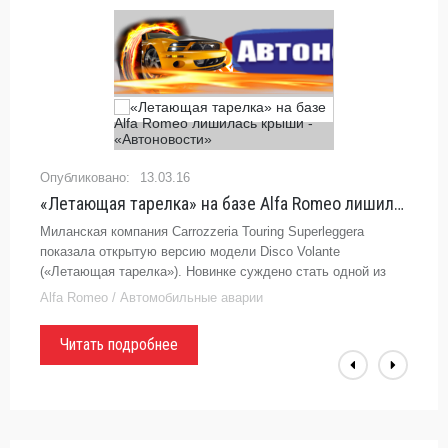
13.03.16
«Летающая тарелка» на базе Alfa Romeo лишилась крыши - «Автоновости»
Миланская компания Carrozzeria Touring Superleggera
показала открытую версию модели Disco Volante
(«Летающая тарелка»). Новинке суждено стать одной из
самых раритетных разработок итальянских мастеров,
Alfa Romeo / Автомобильные аварии
поскольку всего будет
Читать подробнее