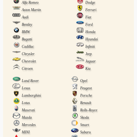
Alfa Romeo
Dodge
Aston Martin
Ferrari
Audi
Fiat
Bentley
Ford
BMW
Honda
Bugatti
Hyundai
Cadillac
Infiniti
Chrysler
Jeep
Chevrolet
Jaguar
Citroen
Kia
Land Rover
Opel
Lexus
Peugeot
Lamborghini
Porsche
Lotus
Renault
Maserati
Rolls-Royce
Mazda
Skoda
Mercedes
Smart
MINI
Subaru