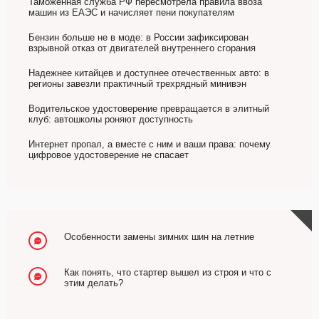
Таможенная служба РФ пересмотрела правила ввоза
машин из ЕАЭС и начисляет пени покупателям
Бензин больше не в моде: в России зафиксирован
взрывной отказ от двигателей внутреннего сгорания
Надежнее китайцев и доступнее отечественных авто: в
регионы завезли практичный трехрядный минивэн
Водительское удостоверение превращается в элитный
клуб: автошколы роняют доступность
Интернет пропал, а вместе с ним и ваши права: почему
цифровое удостоверение не спасает
Особенности замены зимних шин на летние
Как понять, что стартер вышел из строя и что с
этим делать?