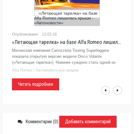
13.03.16
«Летающая тарелка» на базе Alfa Romeo лишилась крыши - «Автоновости»
Миланская компания Carrozzeria Touring Superleggera
показала открытую версию модели Disco Volante
(«Летающая тарелка»). Новинке суждено стать одной из
самых раритетных разработок итальянских мастеров,
Alfa Romeo / Автомобильные аварии
поскольку всего будет
Читать подробнее
Комментарии (0)
Добавить комментарий