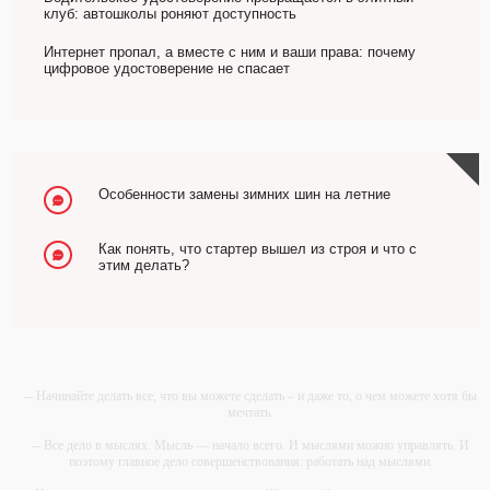
клуб: автошколы роняют доступность
Интернет пропал, а вместе с ним и ваши права: почему
цифровое удостоверение не спасает
Особенности замены зимних шин на летние
Как понять, что стартер вышел из строя и что с
этим делать?
-- Начинайте делать все, что вы можете сделать – и даже то, о чем можете хотя бы
мечтать.
-- Все дело в мыслях. Мысль — начало всего. И мыслями можно управлять. И
поэтому главное дело совершенствования: работать над мыслями.