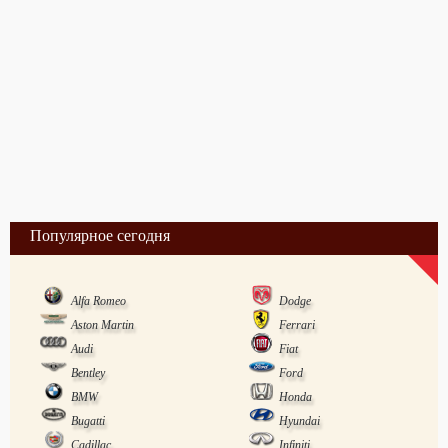
Популярное сегодня
Alfa Romeo
Dodge
Aston Martin
Ferrari
Audi
Fiat
Bentley
Ford
BMW
Honda
Bugatti
Hyundai
Cadillac
Infiniti