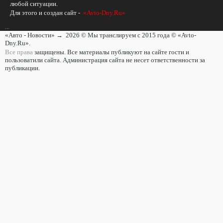
любой ситуации.
Для этого и создан сайт -
«Avto-Dny.Ru»
...
«Авто - Новости»
→
2026
© Мы транслируем с 2015 года © «Avto-
Dny.Ru».
Все права
защищены. Все материалы публикуют на сайте гости и
пользоватили сайта. Администрация сайта не несет ответственности за
публикации.