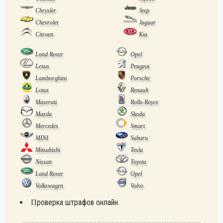
Chrysler
Jeep
Chevrolet
Jaguar
Citroen
Kia
Land Rover
Opel
Lexus
Peugeot
Lamborghini
Porsche
Lotus
Renault
Maserati
Rolls-Royce
Mazda
Skoda
Mercedes
Smart
MINI
Subaru
Mitsubishi
Tesla
Nissan
Toyota
Land Rover
Opel
Volkswagen
Volvo
Проверка штрафов онлайн.