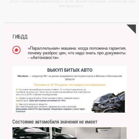
-- Идите уверенно по направлению к мечте. Живите той жизнью, которую вы сами
себе придумали.
-- Самое большое богатство — это ум. Самая большая нищета — глупость. Из
всех страхов самый пугающий — самолюбование.
-- Лучшее, что можно сделать с хорошим советом, это пропустить его мимо ушей.
Он никогда не бывает полезен никому, кроме того, кто его дал.
ГИБДД
-- Люблю давать советы и очень не люблю, когда их дают мне.
«Параллельная» машина: когда положена гарантия,
почему разброс цен, что надо знать про документы
- «Автоновости»
Состояние автомобиля значения не имеет