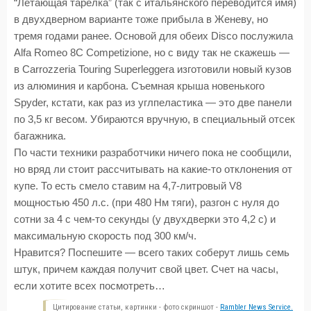
“Летающая тарелка” (так с итальянского переводится имя)
в двухдверном варианте тоже прибыла в Женеву, но
тремя годами ранее. Основой для обеих Disco послужила
Alfa Romeo 8C Competizione, но с виду так не скажешь —
в Carrozzeria Touring Superleggera изготовили новый кузов
из алюминия и карбона. Съемная крыша новенького
Spyder, кстати, как раз из углпеластика — это две панели
по 3,5 кг весом. Убираются вручную, в специальный отсек
багажника.
По части техники разработчики ничего пока не сообщили,
но вряд ли стоит рассчитывать на какие-то отклонения от
купе. То есть смело ставим на 4,7-литровый V8
мощностью 450 л.с. (при 480 Нм тяги), разгон с нуля до
сотни за 4 с чем-то секунды (у двухдверки это 4,2 с) и
максимальную скорость под 300 км/ч.
Нравится? Поспешите — всего таких соберут лишь семь
штук, причем каждая получит свой цвет. Счет на часы,
если хотите всех посмотреть…
Цитирование статьи, картинки - фото скриншот -
Rambler News Service.