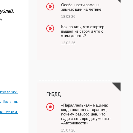
Особенности замены
зимних шин на летние
ублей.
18.03.26
,
Как понять, что стартер
вышел из строя и что с
этим делать?
12.02.26
ews Service.
ГИБДД
с. Картинки.
«Параллельная» машина:
когда положена гарантия,
пишите нам.
почему разброс цен, что
надо знать про документы -
«Автоновости»
15.07.26