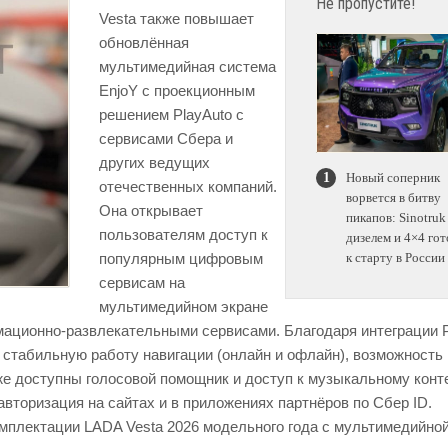
Не пропустите!
Vesta также повышает
обновлённая
мультимедийная система
EnjoY с проекционным
решением PlayAuto с
сервисами Сбера и
других ведущих
Новый соперник
отечественных компаний.
ворвется в битву
Она открывает
пикапов: Sinotruk
пользователям доступ к
дизелем и 4×4 гот
к старту в России
популярным цифровым
сервисам на
мультимедийном экране
ационно-развлекательными сервисами. Благодаря интеграции P
стабильную работу навигации (онлайн и офлайн), возможность
же доступны голосовой помощник и доступ к музыкальному конте
вторизация на сайтах и в приложениях партнёров по Сбер ID.
мплектации LADA Vesta 2026 модельного года с мультимедийно