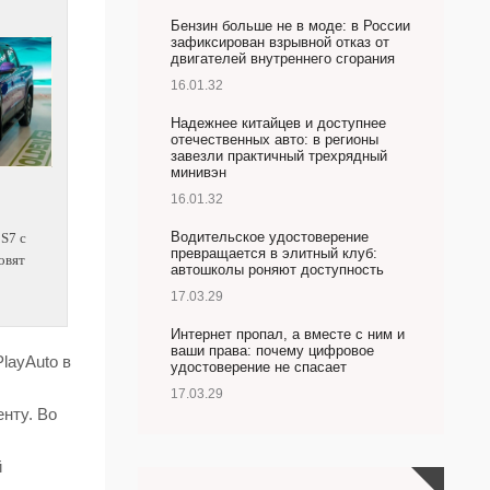
Бензин больше не в моде: в России
зафиксирован взрывной отказ от
двигателей внутреннего сгорания
16.01.32
Надежнее китайцев и доступнее
отечественных авто: в регионы
завезли практичный трехрядный
минивэн
16.01.32
Водительское удостоверение
 S7 с
превращается в элитный клуб:
овят
автошколы роняют доступность
17.03.29
Интернет пропал, а вместе с ним и
ваши права: почему цифровое
layAuto в
удостоверение не спасает
17.03.29
нту. Во
й