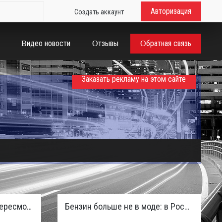
Авторизация
Создать аккаунт
Видео новости
Отзывы
Обратная связь
Заказать рекламу на этом сайте
Таможенная служба РФ пересмотрела правила ввоза машин из ЕАЭС и начисляет пени покупателям
Бензин больше не в моде: в России зафиксирован взрывной отказ от двигателей внутреннего сгорания