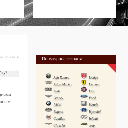
аспечатать
Популярное сегодня
бку?
Alfa Romeo
Dodge
Aston Martin
Ferrari
Audi
Fiat
кциями
Bentley
Ford
онным
BMW
Honda
Bugatti
Hyundai
Cadillac
Infiniti
Chrysler
Jeep