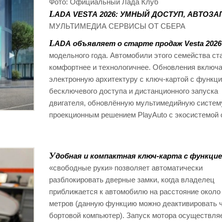
Фото: Официальный Лада Клуб
L
ADA VESTA 2026: УМНЫЙ ДОСТУП, АВТОЗА
МУЛЬТИМЕДИА СЕРВИСЫ ОТ СБЕРА
L
ADA объявляет о старте продаж Vesta 2026
модельного года. Автомобили этого семейства ст
комфортнее и технологичнее. Обновления включ
электронную архитектуру с ключ-картой с функц
бесключевого доступа и дистанционного запуска
двигателя, обновлённую мультимедийную систему
проекционным решением PlayAuto с экосистемой 
У
добная и компактная ключ-карта с функци
«свободные руки» позволяет автоматически
разблокировать дверные замки, когда владелец
приближается к автомобилю на расстояние около
метров (данную функцию можно деактивировать 
бортовой компьютер). Запуск мотора осуществля