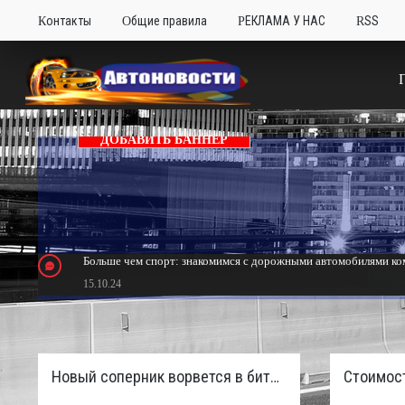
Контакты
Общие правила
РЕКЛАМА У НАС
RSS
ДОБАВИТЬ БАННЕР
Больше чем спорт: знакомимся с дорожными автомобилями ком
15.10.24
Тюнинг Mitsubishi Eclipse. Самый быстрый передний привод 
24.10.23
Новый соперник ворвется в битву пикапов: Sinotruk S7 с дизелем и 4×4 готовят к старту в России