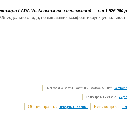
ктации LADA Vesta остается неизменной — от 1 525 000 р
026 модельного года, повышающих комфорт и функциональность
Цитирование статьи, картинки - фото скриншот -
Rambler N
Иллюстрация к статье -
Яндек
Общие правила
Есть вопросы.
поведения на сайте.
На