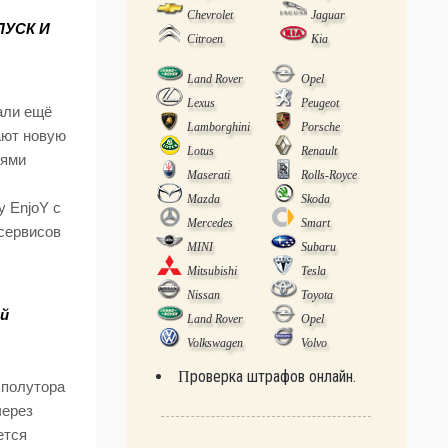
Chevrolet
Jaguar
ПУСК И
Citroen
Kia
Land Rover
Opel
Lexus
Peugeot
али ещё
Lamborghini
Porsche
ают новую
Lotus
Renault
иями
Maserati
Rolls-Royce
Mazda
Skoda
 EnjoY с
Mercedes
Smart
сервисов
MINI
Subaru
Mitsubishi
Tesla
Nissan
Toyota
ей
Land Rover
Opel
Volkswagen
Volvo
Проверка штрафов онлайн.
 полутора
через
ется