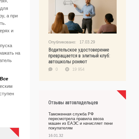
ля».
 для
у, а при
ть.
ерях и
17.03.29
апуска
Водительское удостоверение
нажать на
превращается в элитный клуб:
гатель
автошколы роняют
0
19 954
 Все
ческим
ступен
Отзывы автовладельцев
Таможенная служба РФ
пересмотрела правила ввоза
машин из ЕАЭС и начисляет пени
покупателям
16.01.32