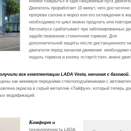
кнопки «закрыть» и «дистанционный пуск двигате
Двигатель проработает 10 минут, чего достаточно
прогрева салона в мороз или его охлаждения в жар
необходимости цикл можно продлить или повтори
Автозапуск срабатывает при заблокированных дв
задействованном стояночном тормозе. Для
дополнительной защиты после дистанционного з
двигателя перед началом движения необходимо 
педаль тормоза и кнопку «старт/стоп», иначе дви
лучили все комплектации LADA Vesta, начиная с базовой.
нащены как минимум передними стеклоподъёмниками с автомати
овлена окраска в серый металлик «Тайфун», который теперь до
вных модификаций.
К
омфорт и
технологичность LADA