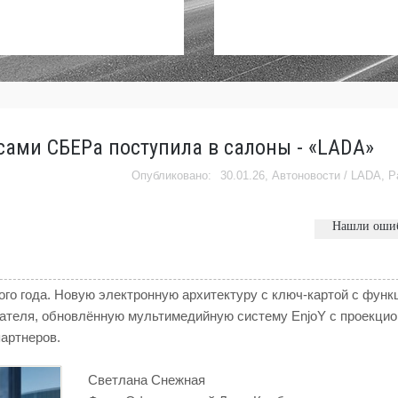
сами СБЕРа поступила в салоны - «LADA»
30.01.26,
Автоновости
/
LADA
,
Р
Нашли оши
ого года. Новую электронную архитектуру с ключ-картой с фун
игателя, обновлённую мультимедийную систему EnjoY с проекци
партнеров.
Светлана Снежная