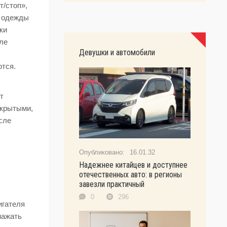
т/стоп»,
е одежды
ки
ле
Девушки и автомобили
ются.
т
ткрытыми,
сле
16.01.32
Надежнее китайцев и доступнее
отечественных авто: в регионы
завезли практичный
0
296
игателя
нажать