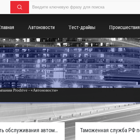
Главная
Автоновости
Тест-драйвы
Происшествия
пании Prodrive - «Автоновости»
России с бензиновым мотором - «Тюнинг и автоспорт»
Стоимость обслуживания автомобилей в России вырастет из-за дефицита кадров