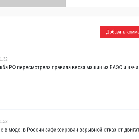
Добавить комм
1.32
жба РФ пересмотрела правила ввоза машин из ЕАЭС и начи
1.32
е в моде: в России зафиксирован взрывной отказ от двига