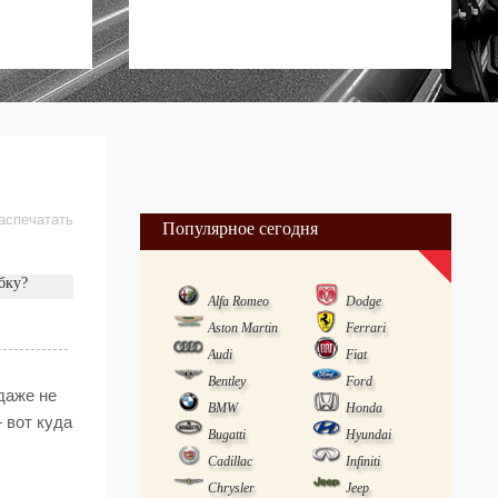
аспечатать
Популярное сегодня
бку?
Alfa Romeo
Dodge
Aston Martin
Ferrari
Audi
Fiat
Bentley
Ford
даже не
BMW
Honda
 вот куда
Bugatti
Hyundai
Cadillac
Infiniti
Chrysler
Jeep