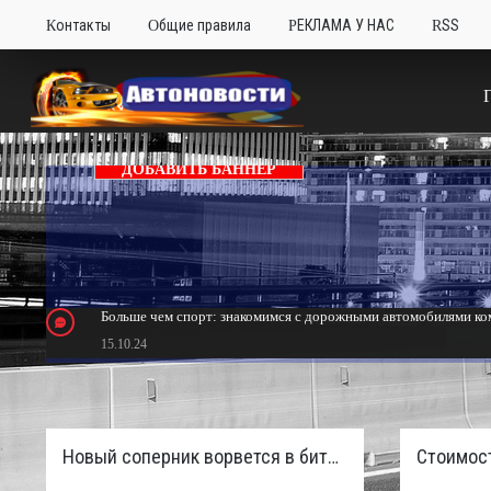
Контакты
Общие правила
РЕКЛАМА У НАС
RSS
ДОБАВИТЬ БАННЕР
Больше чем спорт: знакомимся с дорожными автомобилями ком
15.10.24
Тюнинг Mitsubishi Eclipse. Самый быстрый передний привод 
24.10.23
Новый соперник ворвется в битву пикапов: Sinotruk S7 с дизелем и 4×4 готовят к старту в России