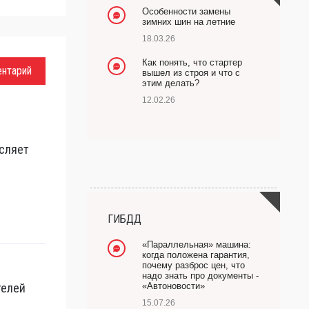
Особенности замены
зимних шин на летние
18.03.26
Как понять, что стартер
ентарий
вышел из строя и что с
этим делать?
12.02.26
сляет
ГИБДД
«Параллельная» машина:
когда положена гарантия,
почему разброс цен, что
надо знать про документы -
телей
«Автоновости»
15.07.26