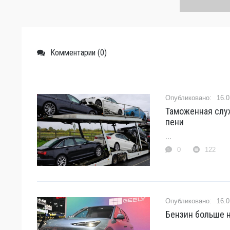
Комментарии (0)
16.0
Таможенная слу
пени
...
0
122
16.0
Бензин больше н
...