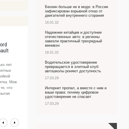
Бензин больше не в моде: в России
зафиксирован взрывной отказ от
двигателей внутреннего сгорания
16.01.32
Надежнее китайцев и доступнее
отечественных авто: в регионы
завезли практичный трехрядный
ord
Т
минивэн
nault
В
16.01.32
«
Водительское удостоверение
ко лет
F
превращается в элитный клуб:
жетных
с
автошколы роняют доступность
ройкой
п
17.03.29
ятка. Меж
т
те, что
н
Интернет пропал, а вместе с ним и
ваши права: почему цифровое
крытая
ч
удостоверение не спасает
Т
17.03.29