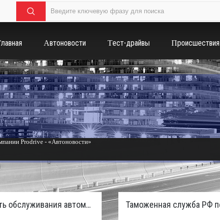
Главная
Автоновости
Тест-драйвы
Происшествия
пании Prodrive - «Автоновости»
России с бензиновым мотором - «Тюнинг и автоспорт»
Стоимость обслуживания автомобилей в России вырастет из-за дефицита кадров