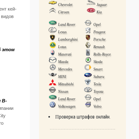
Chevrolet
Jaguar
нт кей-
Citroen
Kia
 видов
Land Rover
Opel
Lexus
Peugeot
Lamborghini
Porsche
Lotus
Renault
б этом
Maserati
Rolls-Royce
Mazda
Skoda
Mercedes
Smart
MINI
Subaru
Mitsubishi
Tesla
Nissan
Toyota
Land Rover
Opel
 B-
Volkswagen
Volvo
мпании
ity
Проверка штрафов онлайн.
го