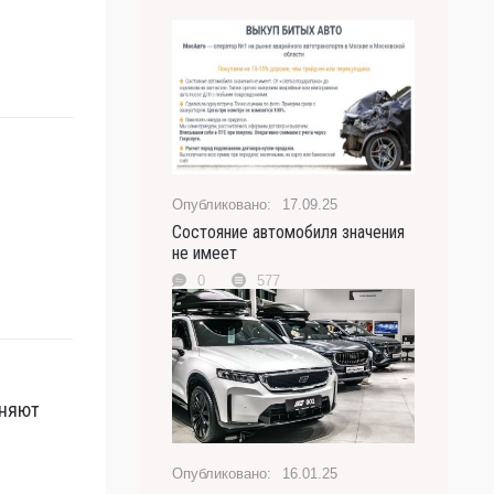
17.09.25
Состояние автомобиля значения
не имеет
0
577
оняют
16.01.25