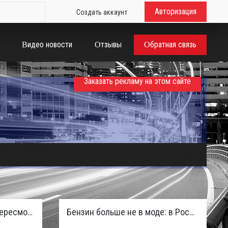
Авторизация
Создать аккаунт
Видео новости
Отзывы
Обратная связь
Заказать рекламу на этом сайте
Таможенная служба РФ пересмотрела правила ввоза машин из ЕАЭС и начисляет пени покупателям
Бензин больше не в моде: в России зафиксирован взрывной отказ от двигателей внутреннего сгорания