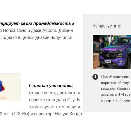
стрирует свою принадлежность к
Не пропустите!
 Honda Civic и даже Accord. Дизайн
, однако в целом дизайн получился
Новый соперник
ворвется в битву
С
иловая установка,
пикапов: Sinotruk
скорее всего, достанется
дизелем и 4×4 гот
новинке от седана City. В
к старту в России
этом случае хэтч получит
 л.с. (173 Нм) и вариатор. Новую Хонда