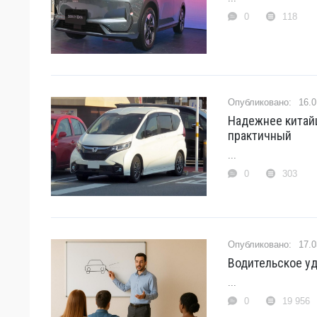
0
118
16.0
Надежнее китайц
практичный
...
0
303
17.0
Водительское у
...
0
19 956