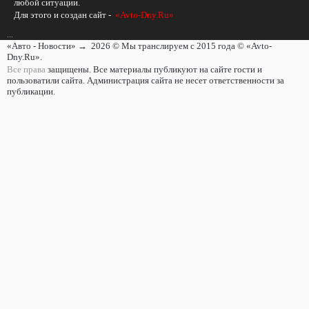
любой ситуации.
Для этого и создан сайт -
«Avto-Dny.Ru»
...
«Авто - Новости»
→
2026
© Мы транслируем с 2015 года © «Avto-
Dny.Ru».
Все права
защищены. Все материалы публикуют на сайте гости и
пользоватили сайта. Администрация сайта не несет ответственности за
публикации.