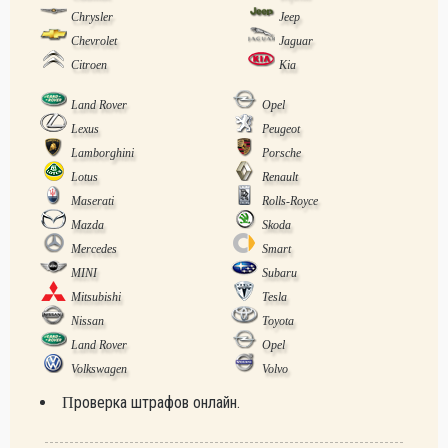
Chrysler
Jeep
Chevrolet
Jaguar
Citroen
Kia
Land Rover
Opel
Lexus
Peugeot
Lamborghini
Porsche
Lotus
Renault
Maserati
Rolls-Royce
Mazda
Skoda
Mercedes
Smart
MINI
Subaru
Mitsubishi
Tesla
Nissan
Toyota
Land Rover
Opel
Volkswagen
Volvo
Проверка штрафов онлайн.