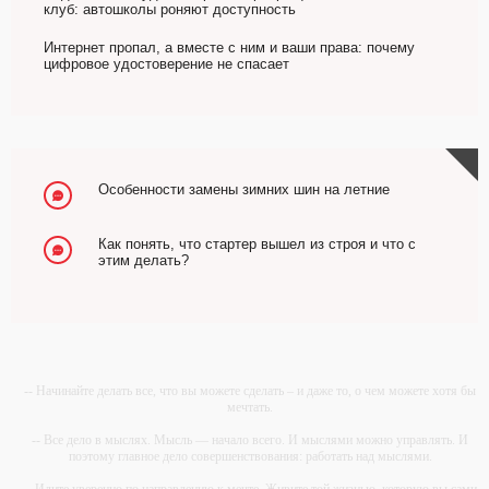
клуб: автошколы роняют доступность
Интернет пропал, а вместе с ним и ваши права: почему
цифровое удостоверение не спасает
Особенности замены зимних шин на летние
Как понять, что стартер вышел из строя и что с
этим делать?
-- Начинайте делать все, что вы можете сделать – и даже то, о чем можете хотя бы
мечтать.
-- Все дело в мыслях. Мысль — начало всего. И мыслями можно управлять. И
поэтому главное дело совершенствования: работать над мыслями.