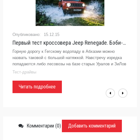
15.12.15
Первый тест кроссовера Jeep Renegade. Бэби-джип - «Автоновости»
Горную дорогу к Гегскому водопаду в Абхазии можно
назвать таковой с большой натяжкой. Навстречу изредка
попадаются либо лесовозы на базе старых Уралов и ЗиЛов
с колесной формулой 6х6, либо древние, буквально
Тест-драйвы
разваливающиеся на
Читать подробнее
Комментарии (0)
Добавить комментарий