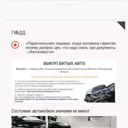
-- Идите уверенно по направлению к мечте. Живите той жизнью, которую вы сами
себе придумали.
-- Самое большое богатство — это ум. Самая большая нищета — глупость. Из
всех страхов самый пугающий — самолюбование.
-- Лучшее, что можно сделать с хорошим советом, это пропустить его мимо ушей.
Он никогда не бывает полезен никому, кроме того, кто его дал.
ГИБДД
-- Люблю давать советы и очень не люблю, когда их дают мне.
«Параллельная» машина: когда положена гарантия,
почему разброс цен, что надо знать про документы
- «Автоновости»
Состояние автомобиля значения не имеет