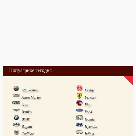
Популярное сегодня
Alfa Romeo
Dodge
Aston Martin
Ferrari
Audi
Fiat
Bentley
Ford
BMW
Honda
Bugatti
Hyundai
Cadillac
Infiniti