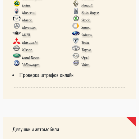
Lotus
Renault
Maserati
Rolls-Royce
Mazda
Skoda
Mercedes
Smart
MINI
Subaru
Mitsubishi
Tesla
Nissan
Toyota
Land Rover
Opel
Volkswagen
Volvo
Проверка штрафов онлайн.
Девушки и автомобили