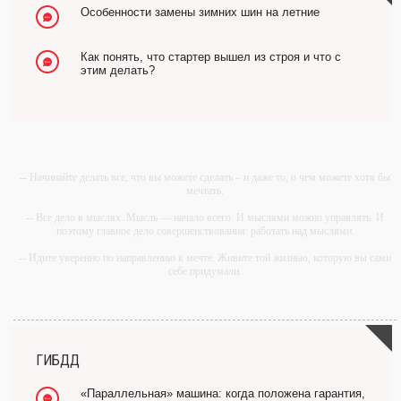
Особенности замены зимних шин на летние
Как понять, что стартер вышел из строя и что с
этим делать?
-- Начинайте делать все, что вы можете сделать – и даже то, о чем можете хотя бы
мечтать.
-- Все дело в мыслях. Мысль — начало всего. И мыслями можно управлять. И
поэтому главное дело совершенствования: работать над мыслями.
-- Идите уверенно по направлению к мечте. Живите той жизнью, которую вы сами
себе придумали.
-- Самое большое богатство — это ум. Самая большая нищета — глупость. Из
всех страхов самый пугающий — самолюбование.
-- Лучшее, что можно сделать с хорошим советом, это пропустить его мимо ушей.
Он никогда не бывает полезен никому, кроме того, кто его дал.
ГИБДД
-- Люблю давать советы и очень не люблю, когда их дают мне.
«Параллельная» машина: когда положена гарантия,