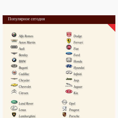
Популярное сегодня
Alfa Romeo
Dodge
Aston Martin
Ferrari
Audi
Fiat
Bentley
Ford
BMW
Honda
Bugatti
Hyundai
Cadillac
Infiniti
Chrysler
Jeep
Chevrolet
Jaguar
Citroen
Kia
Land Rover
Opel
Lexus
Peugeot
Lamborghini
Porsche