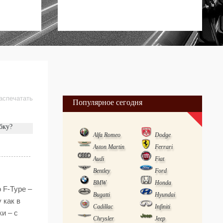
аспечатать
Популярное сегодня
бку?
Alfa Romeo
Dodge
Aston Martin
Ferrari
Audi
Fiat
Bentley
Ford
BMW
Honda
 F-Type –
Bugatti
Hyundai
 как в
Cadillac
Infiniti
и – с
Chrysler
Jeep