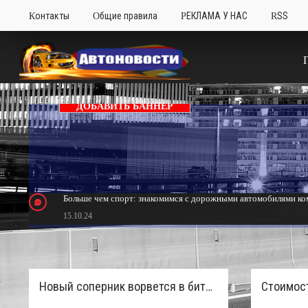
Контакты
Общие правила
РЕКЛАМА У НАС
RSS
ДОБАВИТЬ БАННЕР
Больше чем спорт: знакомимся с дорожными автомобилями ком
15.10.24
Тюнинг Mitsubishi Eclipse. Самый быстрый передний привод 
24.10.23
Новый соперник ворвется в битву пикапов: Sinotruk S7 с дизелем и 4×4 готовят к старту в России