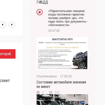
к
ГИБДД
-- Лучшее, что можно сделать с хорошим советом,
J
это пропустить его мимо ушей. Он никогда не бывает
«Параллельная» машина:
полезен никому, кроме того, кто его дал.
когда положена гарантия,
почему разброс цен, что
-- Люблю давать советы и очень не люблю, когда их
надо знать про документы -
дают мне.
«Автоновости»
15.07.26
ентарий
17.09.25
сляет
Состояние автомобиля значения
не имеет
0
555