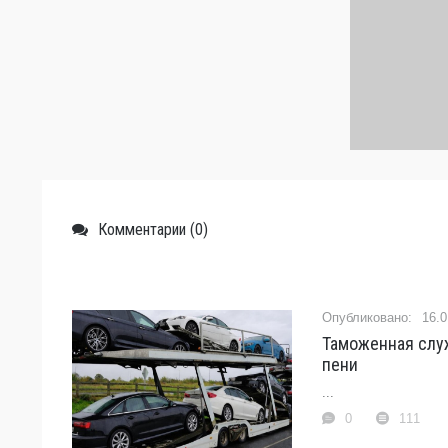
Комментарии (0)
16.0
Таможенная слу
пени
...
0
111