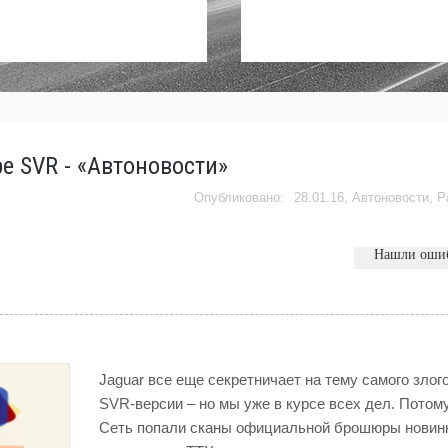
e SVR - «Автоновости»
28.01.16,
Автоновости
,
Р
Нашли оши
Jaguar все еще секретничает на тему самого злого
SVR-версии – но мы уже в курсе всех дел. Потому
Сеть попали сканы официальной брошюры новинк