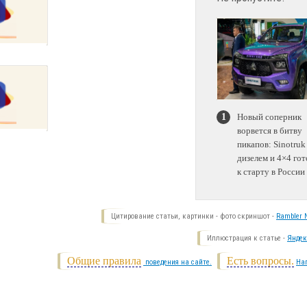
Новый соперник
ворвется в битву
пикапов: Sinotruk
дизелем и 4×4 гот
к старту в России
Цитирование статьи, картинки - фото скриншот -
Rambler N
Иллюстрация к статье -
Яндек
Общие правила
Есть вопросы.
поведения на сайте.
На