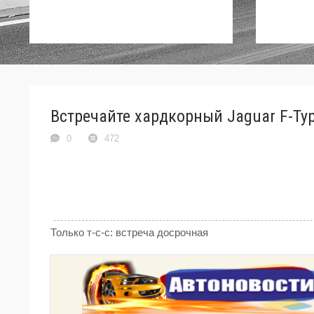
Встречайте хардкорный Jaguar F-Typ
0
472
Только т-с-с: встреча досрочная