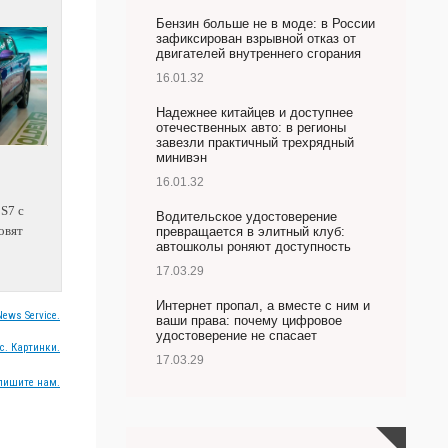
Бензин больше не в моде: в России
зафиксирован взрывной отказ от
двигателей внутреннего сгорания
16.01.32
Надежнее китайцев и доступнее
отечественных авто: в регионы
завезли практичный трехрядный
минивэн
16.01.32
 S7 с
Водительское удостоверение
овят
превращается в элитный клуб:
автошколы роняют доступность
17.03.29
Интернет пропал, а вместе с ним и
ews Service.
ваши права: почему цифровое
удостоверение не спасает
с. Картинки.
17.03.29
пишите нам.