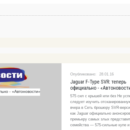
28.01.16
Jaguar F-Type SVR: теперь
официально - «Автоновост
575 сил с крышей или без Не усп
следует изучить отсканированну
вчера в Сеть брошюру SVR-верси
как Jaguar официально анонсиро
премьеру самых злых представи
семейства — 575-сильные купе и