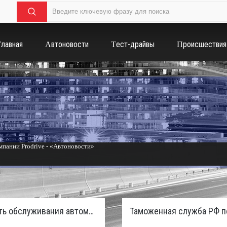
Главная
Автоновости
Тест-драйвы
Происшествия
пании Prodrive - «Автоновости»
России с бензиновым мотором - «Тюнинг и автоспорт»
Стоимость обслуживания автомобилей в России вырастет из-за дефицита кадров