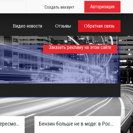
Авторизация
Создать аккаунт
Видео новости
Отзывы
Обратная связь
Заказать рекламу на этом сайте
Таможенная служба РФ пересмотрела правила ввоза машин из ЕАЭС и начисляет пени покупателям
Бензин больше не в моде: в России зафиксирован взрывной отказ от двигателей внутреннего сгорания