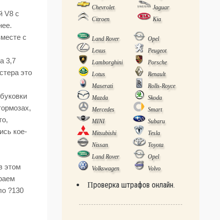
Chevrolet
Jaguar
й V8 с
Citroen
Kia
нее.
вместе с
Land Rover
Opel
Lexus
Peugeot
а 3,7
Lamborghini
Porsche
стера это
Lotus
Renault
Maserati
Rolls-Royce
 буковки
Mazda
Skoda
тормозах,
Mercedes
Smart
то,
MINI
Subaru
ись кое-
Mitsubishi
Tesla
Nissan
Toyota
Land Rover
Opel
в этом
Volkswagen
Volvo
раем
Проверка штрафов онлайн.
ло ?130