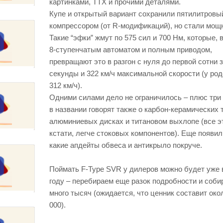
картинками, ТТХ и прочими деталями.
Купе и открытый вариант сохранили пятилитровы
компрессором (от R-модификаций), но стали мощ
Такие “эфки” жмут по 575 сил и 700 Нм, которые, 
8-ступенчатым автоматом и полным приводом,
превращают это в разгон с нуля до первой сотни з
секунды и 322 км/ч максимальной скорости (у род
312 км/ч).
Одними силами дело не ограничилось – плюс три
в названии говорят также о карбон-керамических 
алюминиевых дисках и титановом выхлопе (все э
кстати, легче стоковых компонентов). Еще появил
какие апдейты обвеса и антикрыло покруче.
Поймать F-Type SVR у дилеров можно будет уже 
году – перебираем еще разок подробности и соби
много тысяч (ожидается, что ценник составит око
000).