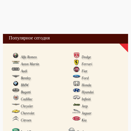
Популярное сегодня
Alfa Romeo
Dodge
Aston Martin
Ferrari
Audi
Fiat
Bentley
Ford
BMW
Honda
Bugatti
Hyundai
Cadillac
Infiniti
Chrysler
Jeep
Chevrolet
Jaguar
Citroen
Kia