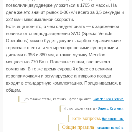
позволили двухдверке уложиться в 1705 кг массы. На
деле же это значит рывок 0-96км/ч всего за 3,5 секунды и
322 км/ч максимальной скорости.
Есть еще кое-что, о чем следует знать — к заряженной
новинке от спецподразделения SVO (Special Vehicle
Operations) можно будет докупить карбон-керамические
тормоза с шести- и четырехпоршневыми суппортами и
дисками в 398 и 380 мм, а также музыку Meridian
мощностью 770 Ватт. Полезные опции, вне всякого
сомнения. В то же время суровый обвес со всякими
аэропримочками и регулируемое антикрыло позади
входят в стандартную комплектацию. Прицениваемся, в
общем.
Цитирование статьи, картинки - фото скриншот -
Rambler News Service.
Иллюстрация к статье -
Яндекс. Картинки.
Есть вопросы.
Напишите нам.
Общие правила
поведения на сайте.