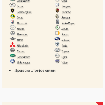
Land Rover
Opel
Lexus
Peugeot
Lamborghini
Porsche
Lotus
Renault
Maserati
Rolls-Royce
Mazda
Skoda
Mercedes
Smart
MINI
Subaru
Mitsubishi
Tesla
Nissan
Toyota
Land Rover
Opel
Volkswagen
Volvo
Проверка штрафов онлайн.