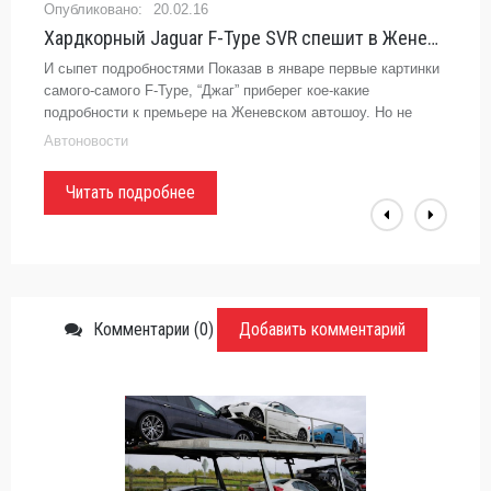
20.02.16
Хардкорный Jaguar F-Type SVR спешит в Женеву - «Автоновости»
И сыпет подробностями Показав в январе первые картинки
самого-самого F-Type, “Джаг” приберег кое-какие
подробности к премьере на Женевском автошоу. Но не
донес — SVR-версия была полностью раскрыта сегодня.
Автоновости
Ну что, пройдемся по
Читать подробнее
Комментарии (0)
Добавить комментарий