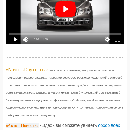
0:00
/ 1:36
«Novosti-Dny.com.ua»
— это эксклюзивные репортажи о том, что
происходит в мире бизнеса, наиболее значимые события украинской и мировой
политики и экономики, интервью с известными профессионалами, экспертами
и представителями власти, а также много другой уникальной и необходимой
деловому человеку информации. Для вашего удобства, чтоб вы могли читать и
смотреть все новости мира на одном портале, а не искать интересующую вас
информацию по всему интернету.
- Здесь вы сможете увидеть
обзор всех
«Авто - Новости»