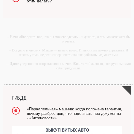
этим делать?
-- Начинайте делать все, что вы можете сделать – и даже то, о чем можете хотя бы
мечтать.
-- Все дело в мыслях. Мысль — начало всего. И мыслями можно управлять. И
поэтому главное дело совершенствования: работать над мыслями.
-- Идите уверенно по направлению к мечте. Живите той жизнью, которую вы сами
себе придумали.
-- Самое большое богатство — это ум. Самая большая нищета — глупость. Из
всех страхов самый пугающий — самолюбование.
-- Лучшее, что можно сделать с хорошим советом, это пропустить его мимо ушей.
Он никогда не бывает полезен никому, кроме того, кто его дал.
ГИБДД
-- Люблю давать советы и очень не люблю, когда их дают мне.
«Параллельная» машина: когда положена гарантия,
почему разброс цен, что надо знать про документы
- «Автоновости»