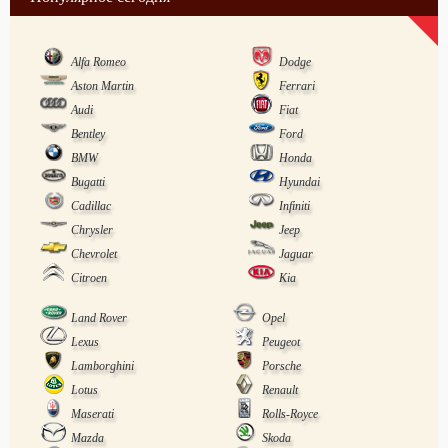
Alfa Romeo
Dodge
Aston Martin
Ferrari
Audi
Fiat
Bentley
Ford
BMW
Honda
Bugatti
Hyundai
Cadillac
Infiniti
Chrysler
Jeep
Chevrolet
Jaguar
Citroen
Kia
Land Rover
Opel
Lexus
Peugeot
Lamborghini
Porsche
Lotus
Renault
Maserati
Rolls-Royce
Mazda
Skoda