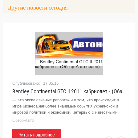
Другие новости сегодня
17.05.15
Bentley Continental GTC II 2011 кабриолет - (Обзор-Авто видео)
— это эксклюзивные репортажи о том, что происходит в
мире бизнеса,наиболее значимые события украинской и
мировой политики и экономики, интервью с известными
профессионалами, экспертами и представителями власти,
Обзор-Авто
а также много
Читать подробнее