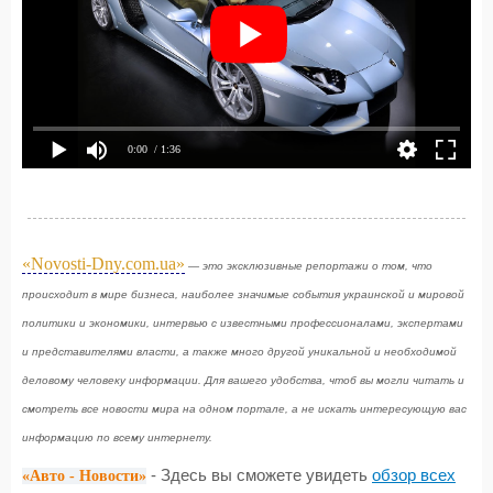
0:00
/ 1:36
«Novosti-Dny.com.ua»
— это эксклюзивные репортажи о том, что
происходит в мире бизнеса, наиболее значимые события украинской и мировой
политики и экономики, интервью с известными профессионалами, экспертами
и представителями власти, а также много другой уникальной и необходимой
деловому человеку информации. Для вашего удобства, чтоб вы могли читать и
смотреть все новости мира на одном портале, а не искать интересующую вас
информацию по всему интернету.
- Здесь вы сможете увидеть
обзор всех
«Авто - Новости»