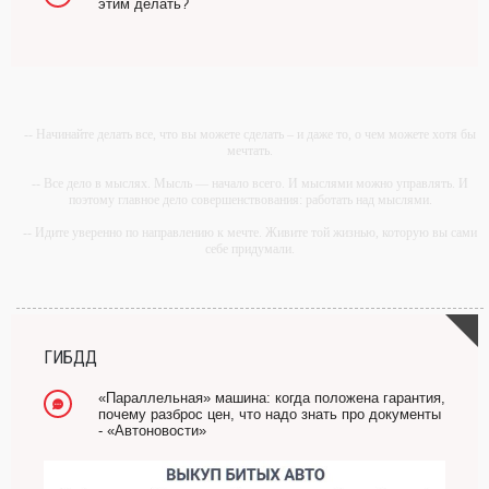
этим делать?
-- Начинайте делать все, что вы можете сделать – и даже то, о чем можете хотя бы
мечтать.
-- Все дело в мыслях. Мысль — начало всего. И мыслями можно управлять. И
поэтому главное дело совершенствования: работать над мыслями.
-- Идите уверенно по направлению к мечте. Живите той жизнью, которую вы сами
себе придумали.
-- Самое большое богатство — это ум. Самая большая нищета — глупость. Из
всех страхов самый пугающий — самолюбование.
-- Лучшее, что можно сделать с хорошим советом, это пропустить его мимо ушей.
Он никогда не бывает полезен никому, кроме того, кто его дал.
ГИБДД
-- Люблю давать советы и очень не люблю, когда их дают мне.
«Параллельная» машина: когда положена гарантия,
почему разброс цен, что надо знать про документы
- «Автоновости»