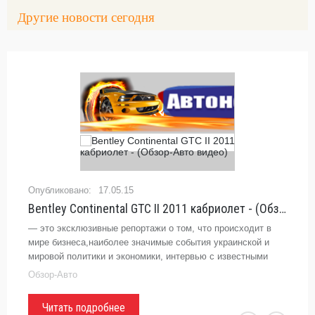
Другие новости сегодня
17.05.15
Bentley Continental GTC II 2011 кабриолет - (Обзор-Авто видео)
— это эксклюзивные репортажи о том, что происходит в
мире бизнеса,наиболее значимые события украинской и
мировой политики и экономики, интервью с известными
профессионалами, экспертами и представителями власти,
Обзор-Авто
а также много
Читать подробнее