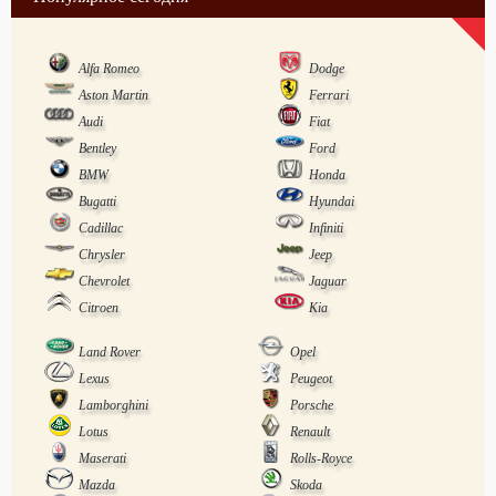
Alfa Romeo
Dodge
Aston Martin
Ferrari
Audi
Fiat
Bentley
Ford
BMW
Honda
Bugatti
Hyundai
Cadillac
Infiniti
Chrysler
Jeep
Chevrolet
Jaguar
Citroen
Kia
Land Rover
Opel
Lexus
Peugeot
Lamborghini
Porsche
Lotus
Renault
Maserati
Rolls-Royce
Mazda
Skoda