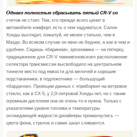
О
днако полностью сбрасывать пятый CR-V со
счетов не стоит. Тем, кто прежде всего ценит в
автомобиле комфорт, есть о чем задуматься. Салон
Хонды выглядит, пожалуй, не менее стильно, чем в
Мазде. Во всяком случае он явно не беднее, а кое в чем и
удобнее. Сидишь «барином», эргономика — на пятерку,
традиционное для CR-V «минивэновское» расположение
селектора трансмиссии высвободило на центральном
тоннеле место под емкости для мелочей и хорошие
подстаканники, в подлокотнике — большущий
«бардачок». Проекции данных с «приборки» на ветровое
стекло, как в СХ-5, у 2,0-литровой Хонды нет, но с таким
огромным дисплеем она не очень-то и нужна. Только с
указателями уровня топлива и температуры
охлаждающей жидкости дизайнеры промахнулись —
цвета фона, стрелок и самих шкал сливаются.