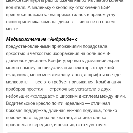
межосевой муфты расположены напротив левого колена
водителя. А маленькую кнопочку отключения ESP
пришлось поискать: она примостилась в правом углу
ниши приемника компакт-дисков — явно не на своем
месте.
М
едиасистема на «Андроиде» с
предустановленными приложениями порадовала
яркостью и четкостью изображения на большом 8-
дюймовом дисплее. Конфигурировать домашний экран
можно самому, но визуализация некоторых функций
озадачила, меню местами запутанно, а шрифты кое-где
мелковаты — все это требует привыкания. Комбинация
приборов простая — стрелочные указатели в двух
небольших «колодцах» с широким дисплеем между ними.
Водительское кресло почти идеально — отличная
боковая поддержка, длинная нижняя подушка, только
поясничного подпора не хватает, а спинка слегка
провалена в середине, и поясница это чувствует.