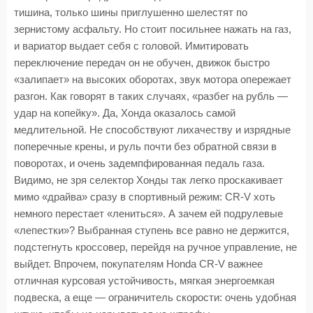
тишина, только шины приглушенно шелестят по
зернистому асфальту. Но стоит посильнее нажать на газ,
и вариатор выдает себя с головой. Имитировать
переключение передач он не обучен, движок быстро
«залипает» на высоких оборотах, звук мотора опережает
разгон. Как говорят в таких случаях, «разбег на рубль —
удар на копейку». Да, Хонда оказалось самой
медлительной. Не способствуют лихачеству и изрядные
поперечные крены, и руль почти без обратной связи в
поворотах, и очень задемпфированная педаль газа.
Видимо, не зря селектор Хонды так легко проскакивает
мимо «драйва» сразу в спортивный режим: CR-V хоть
немного перестает «лениться». А зачем ей подрулевые
«лепестки»? Выбранная ступень все равно не держится,
подстегнуть кроссовер, перейдя на ручное управление, не
выйдет. Впрочем, покупателям Honda CR-V важнее
отличная курсовая устойчивость, мягкая энергоемкая
подвеска, а еще — ограничитель скорости: очень удобная