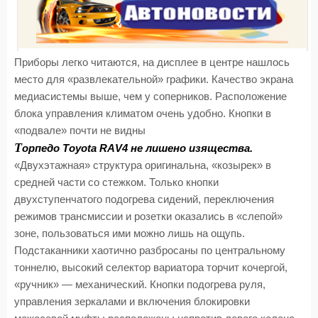
Приборы легко читаются, на дисплее в центре нашлось
место для «развлекательной» графики. Качество экрана
медиасистемы выше, чем у соперников. Расположение
блока управления климатом очень удобно. Кнопки в
«подвале» почти не видны
Т
орпедо Toyota RAV4 не лишено изящества.
«Двухэтажная» структура оригинальна, «козырек» в
средней части со стежком. Только кнопки
двухступенчатого подогрева сидений, переключения
режимов трансмиссии и розетки оказались в «слепой»
зоне, пользоваться ими можно лишь на ощупь.
Подстаканники хаотично разбросаны по центральному
тоннелю, высокий селектор вариатора торчит кочергой,
«ручник» — механический. Кнопки подогрева руля,
управления зеркалами и включения блокировки