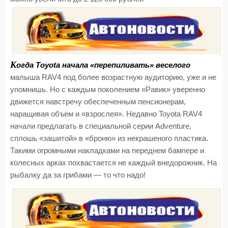
К
огда Toyota начала «перепиливать» веселого
малыша RAV4 под более возрастную аудиторию, уже и не
упомнишь. Но с каждым поколением «Равик» уверенно
движется навстречу обеспеченным пенсионерам,
наращивая объем и «взрослея». Недавно Toyota RAV4
начали предлагать в специальной серии Adventure,
сплошь «зашитой» в «броню» из некрашеного пластика.
Такими огромными накладками на переднем бампере и
колесных арках похвастается не каждый внедорожник. На
рыбалку да за грибами — то что надо!