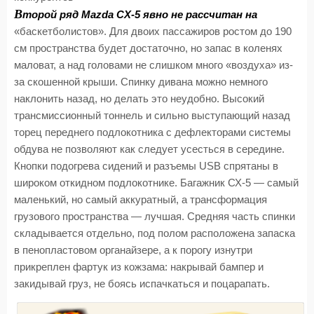
В
торой ряд Mazda CX-5 явно не рассчитан на
«баскетболистов». Для двоих пассажиров ростом до 190
см пространства будет достаточно, но запас в коленях
маловат, а над головами не слишком много «воздуха» из-
за скошенной крыши. Спинку дивана можно немного
наклонить назад, но делать это неудобно. Высокий
трансмиссионный тоннель и сильно выступающий назад
торец переднего подлокотника с дефлекторами системы
обдува не позволяют как следует усесться в середине.
Кнопки подогрева сидений и разъемы USB спрятаны в
широком откидном подлокотнике. Багажник СХ-5 — самый
маленький, но самый аккуратный, а трансформация
грузового пространства — лучшая. Средняя часть спинки
складывается отдельно, под полом расположена запаска
в пенопластовом органайзере, а к порогу изнутри
прикреплен фартук из кожзама: накрывай бампер и
закидывай груз, не боясь испачкаться и поцарапать.