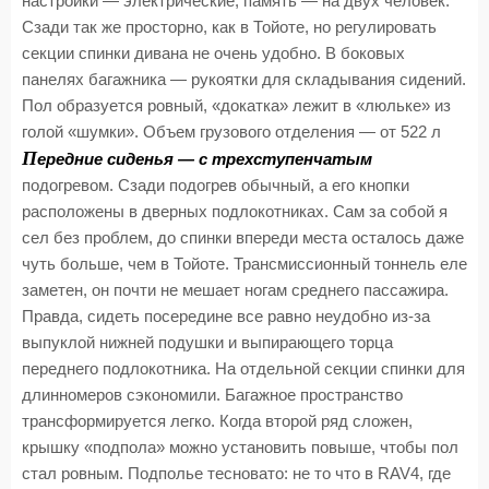
настройки — электрические, память — на двух человек.
Сзади так же просторно, как в Тойоте, но регулировать
секции спинки дивана не очень удобно. В боковых
панелях багажника — рукоятки для складывания сидений.
Пол образуется ровный, «докатка» лежит в «люльке» из
голой «шумки». Объем грузового отделения — от 522 л
П
ередние сиденья — с трехступенчатым
подогревом. Сзади подогрев обычный, а его кнопки
расположены в дверных подлокотниках. Сам за собой я
сел без проблем, до спинки впереди места осталось даже
чуть больше, чем в Тойоте. Трансмиссионный тоннель еле
заметен, он почти не мешает ногам среднего пассажира.
Правда, сидеть посередине все равно неудобно из-за
выпуклой нижней подушки и выпирающего торца
переднего подлокотника. На отдельной секции спинки для
длинномеров сэкономили. Багажное пространство
трансформируется легко. Когда второй ряд сложен,
крышку «подпола» можно установить повыше, чтобы пол
стал ровным. Подполье тесновато: не то что в RAV4, где