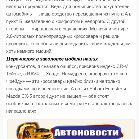
неплохо продаются. Ведь для большинства покупателей
автомобиль — лишь средство перемещения из пункта А в
пункт Б, желательно с комфортом и недорого. С другой
стороны — мир дан нам в ощущениях. Мы взяли четыре
2,0-литровых полноприводных кроссовера и решили
проверить, способны ли они подарить своим владельцам
хоть немного эмоций.
П
еречисляя в заголовке модели наших
конкурсантов, я сначала ошибся, присвоив индекс CR-V
Тойоте, а RAV4 — Хонде. Немудрено, оговорочка-то «по
Фрейду» — эти кроссоверы идейно близки не только
повадками, но и внешностью. А вот из Subaru Forester и
Mazda CX-5 второй дуэт не вышел — оба стоят
особняком от остальных и «смотрят» в абсолютно разных
направлениях.