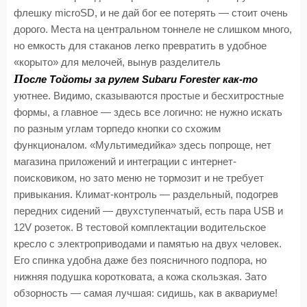
флешку microSD, и не дай бог ее потерять — стоит очень
дорого. Места на центральном тоннеле не слишком много,
но емкость для стаканов легко превратить в удобное
«корыто» для мелочей, вынув разделитель
П
осле Тойоты за рулем Subaru Forester как-то
уютнее. Видимо, сказываются простые и бесхитростные
формы, а главное — здесь все логично: не нужно искать
по разным углам торпедо кнопки со схожим
функционалом. «Мультимедийка» здесь попроще, нет
магазина приложений и интеграции с интернет-
поисковиком, но зато меню не тормозит и не требует
привыкания. Климат-контроль — раздельный, подогрев
передних сидений — двухступенчатый, есть пара USB и
12V розеток. В тестовой комплектации водительское
кресло с электроприводами и памятью на двух человек.
Его спинка удобна даже без поясничного подпора, но
нижняя подушка коротковата, а кожа скользкая. Зато
обзорность — самая лучшая: сидишь, как в аквариуме!