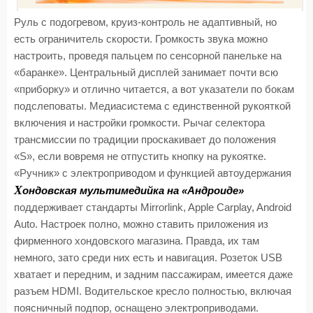
Руль с подогревом, круиз-контроль не адаптивный, но
есть ограничитель скорости. Громкость звука можно
настроить, проведя пальцем по сенсорной панельке на
«баранке». Центральный дисплей занимает почти всю
«приборку» и отлично читается, а вот указатели по бокам
подслеповаты. Медиасистема с единственной рукояткой
включения и настройки громкости. Рычаг селектора
трансмиссии по традиции проскакивает до положения
«S», если вовремя не отпустить кнопку на рукоятке.
«Ручник» с электроприводом и функцией автоудержания
Х
ондовская мультимедийка на «Андроиде»
поддерживает стандарты Mirrorlink, Apple Carplay, Android
Auto. Настроек полно, можно ставить приложения из
фирменного хондовского магазина. Правда, их там
немного, зато среди них есть и навигация. Розеток USB
хватает и передним, и задним пассажирам, имеется даже
разъем HDMI. Водительское кресло полностью, включая
поясничный подпор, оснащено электроприводами.