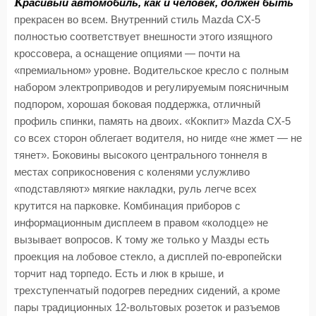
К
расивый автомобиль, как и человек, должен быть
прекрасен во всем. Внутренний стиль Mazda CX-5
полностью соответствует внешности этого изящного
кроссовера, а оснащение опциями — почти на
«премиальном» уровне. Водительское кресло с полным
набором электроприводов и регулируемым поясничным
подпором, хорошая боковая поддержка, отличный
профиль спинки, память на двоих. «Кокпит» Mazda CX-5
со всех сторон облегает водителя, но нигде «не жмет — не
тянет». Боковины высокого центрального тоннеля в
местах соприкосновения с коленями услужливо
«подставляют» мягкие накладки, руль легче всех
крутится на парковке. Комбинация приборов с
информационным дисплеем в правом «колодце» не
вызывает вопросов. К тому же только у Мазды есть
проекция на лобовое стекло, а дисплей по-европейски
торчит над торпедо. Есть и люк в крыше, и
трехступенчатый подогрев передних сидений, а кроме
пары традиционных 12-вольтовых розеток и разъемов