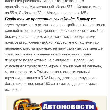
«докатки» расположились несколько больших
органайзеров. Минимальный объем 577 л. Хонда отстает
на 55 л, Субару на 88 л, Мазда — на целых 135 л
С
зади так же просторно, как в Хонде. К тому же
здесь лучше всего реализована настройка наклона спинок
сидений второго ряда: диапазон регулировки огромный, по
бокам дивана — такие же рычаги, как спереди, и ими
пользоваться очень удобно. Расстояние от коленей до
переднего кресла примерно на пару сантиметров меньше,
трансмиссионный тоннель почти незаметен, торец
переднего подлокотника не выпирает — идеальные
условия для троих пассажиров. Сложив задний «диван»,
можно превратить Тойоту в очень вместительный
«грузовик»: только в RAV4 мне удалось вытянуться в
багажнике во все свои 183 сантиметра, да еще и место
осталось!