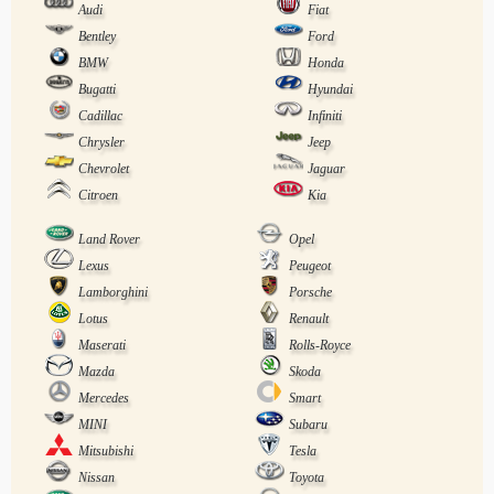
Audi
Fiat
Bentley
Ford
BMW
Honda
Bugatti
Hyundai
Cadillac
Infiniti
Chrysler
Jeep
Chevrolet
Jaguar
Citroen
Kia
Land Rover
Opel
Lexus
Peugeot
Lamborghini
Porsche
Lotus
Renault
Maserati
Rolls-Royce
Mazda
Skoda
Mercedes
Smart
MINI
Subaru
Mitsubishi
Tesla
Nissan
Toyota