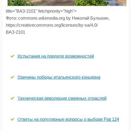
title="ВАЗ-2101" fetchpriority="high">
Фото: commons.wikimedia.org by Николай Булыкин,
https://creativecommons.org/licenses/by-sa/4.0/
ВАЗ-2101
Испытания на пределе возможностей
Причины победы итальянского концерна
Техническая революция смежных отраслей
Ответы на популярные вопросы о выборе Fiat 124