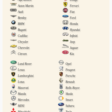
Aston Martin
Ferrari
Audi
Fiat
Bentley
Ford
BMW
Honda
Bugatti
Hyundai
Cadillac
Infiniti
Chrysler
Jeep
Chevrolet
Jaguar
Citroen
Kia
Land Rover
Opel
Lexus
Peugeot
Lamborghini
Porsche
Lotus
Renault
Maserati
Rolls-Royce
Mazda
Skoda
Mercedes
Smart
MINI
Subaru
Mitsubishi
Tesla