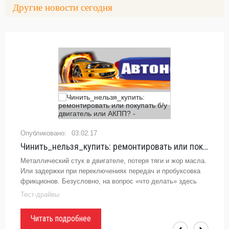
Другие новости сегодня
03.02.17
Чинить_нельзя_купить: ремонтировать или покупать б/у двигатель или АКПП? -
Металлический стук в двигателе, потеря тяги и жор масла.
Или задержки при переключениях передач и пробуксовка
фрикционов. Безусловно, на вопрос «что делать» здесь
всегда были варианты ответа. Однако современные
Тест-драйвы
тенденции —
Читать подробнее