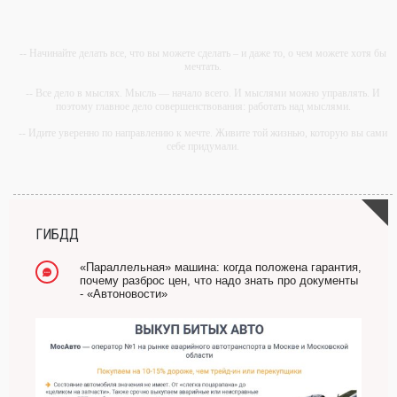
-- Начинайте делать все, что вы можете сделать – и даже то, о чем можете хотя бы
мечтать.
-- Все дело в мыслях. Мысль — начало всего. И мыслями можно управлять. И
поэтому главное дело совершенствования: работать над мыслями.
-- Идите уверенно по направлению к мечте. Живите той жизнью, которую вы сами
себе придумали.
-- Самое большое богатство — это ум. Самая большая нищета — глупость. Из
всех страхов самый пугающий — самолюбование.
-- Лучшее, что можно сделать с хорошим советом, это пропустить его мимо ушей.
Он никогда не бывает полезен никому, кроме того, кто его дал.
ГИБДД
-- Люблю давать советы и очень не люблю, когда их дают мне.
«Параллельная» машина: когда положена гарантия,
почему разброс цен, что надо знать про документы
- «Автоновости»