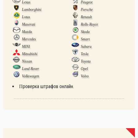
Lexus
Peugeot
Lamborghini
Porsche
Lotus
Renault
Maserati
Rolls-Royce
Mazda
Skoda
Mercedes
Smart
MINI
Subaru
Mitsubishi
Tesla
Nissan
Toyota
Land Rover
Opel
Volkswagen
Volvo
Проверка штрафов онлайн.