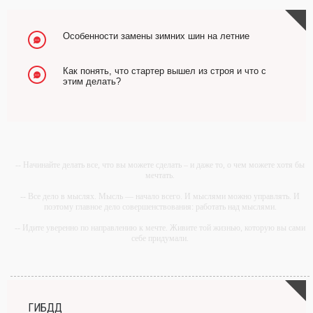
Особенности замены зимних шин на летние
Как понять, что стартер вышел из строя и что с
этим делать?
-- Начинайте делать все, что вы можете сделать – и даже то, о чем можете хотя бы
мечтать.
-- Все дело в мыслях. Мысль — начало всего. И мыслями можно управлять. И
поэтому главное дело совершенствования: работать над мыслями.
-- Идите уверенно по направлению к мечте. Живите той жизнью, которую вы сами
себе придумали.
-- Самое большое богатство — это ум. Самая большая нищета — глупость. Из
всех страхов самый пугающий — самолюбование.
-- Лучшее, что можно сделать с хорошим советом, это пропустить его мимо ушей.
Он никогда не бывает полезен никому, кроме того, кто его дал.
ГИБДД