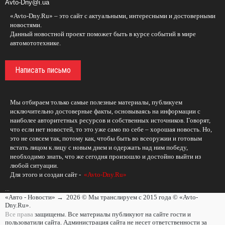
Avto-Dny@i.ua
«Avto-Dny.Ru» – это сайт с актуальными, интересными и достоверными
новостями.
Данный новостной проект поможет быть в курсе событий в мире
автомототехнике.
Написать письмо
Мы отбираем только самые полезные материалы, публикуем
исключительно достоверные факты, основываясь на информации с
наиболее авторитетных ресурсов и собственных источников. Говорят,
что если нет новостей, то это уже само по себе – хорошая новость. Но,
это не совсем так, потому как, чтобы быть во всеоружии и готовым
встать лицом к лицу с новым днем и одержать над ним победу,
необходимо знать, что же сегодня произошло и достойно выйти из
любой ситуации.
Для этого и создан сайт -
«Avto-Dny.Ru»
...
«Авто - Новости»
→
2026
© Мы транслируем с 2015 года © «Avto-
Dny.Ru».
Все права
защищены. Все материалы публикуют на сайте гости и
пользоватили сайта. Администрация сайта не несет ответственности за