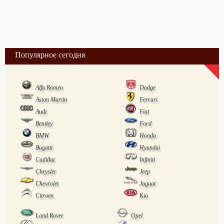
Популярное сегодня
Alfa Romeo
Dodge
Aston Martin
Ferrari
Audi
Fiat
Bentley
Ford
BMW
Honda
Bugatti
Hyundai
Cadillac
Infiniti
Chrysler
Jeep
Chevrolet
Jaguar
Citroen
Kia
Land Rover
Opel