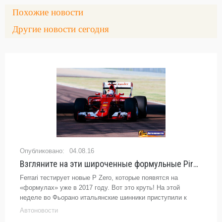
Похожие новости
Другие новости сегодня
04.08.16
Взгляните на эти широченные формульные Pirelli - «Автоновости»
Ferrari тестирует новые P Zero, которые появятся на
«формулах» уже в 2017 году. Вот это круть! На этой
неделе во Фьорано итальянские шинники приступили к
тестам резины для Ф1, которую команды будут
Автоновости
использовать в следующем