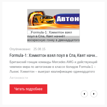
25.08.15
Formula-1: Хэмилтон взял поул в Спа, Квят начнёт воскресную гонку в
Британский гонщик команды Mercedes AMG и действующий
чемпион мира по автогонкам в классе болидов Formula-1 –
Льюис Хэмилтон – выиграл квалификацию одиннадцатого
этапа сезона 2015 года – Гран-при Бельгии...
Автоновости
Читать подробнее