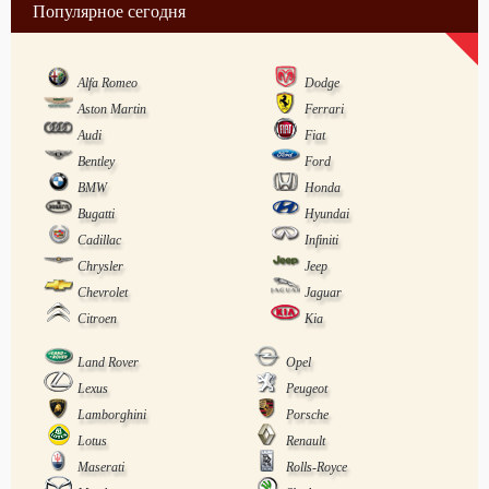
Популярное сегодня
Alfa Romeo
Dodge
Aston Martin
Ferrari
Audi
Fiat
Bentley
Ford
BMW
Honda
Bugatti
Hyundai
Cadillac
Infiniti
Chrysler
Jeep
Chevrolet
Jaguar
Citroen
Kia
Land Rover
Opel
Lexus
Peugeot
Lamborghini
Porsche
Lotus
Renault
Maserati
Rolls-Royce