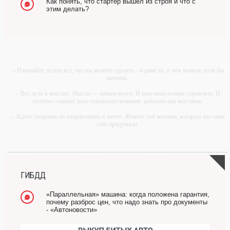
Как понять, что стартер вышел из строя и что с
этим делать?
-- Начинайте делать все, что вы можете сделать – и даже то, о чем можете хотя бы
мечтать.
-- Все дело в мыслях. Мысль — начало всего. И мыслями можно управлять. И
поэтому главное дело совершенствования: работать над мыслями.
-- Идите уверенно по направлению к мечте. Живите той жизнью, которую вы сами
себе придумали.
-- Самое большое богатство — это ум. Самая большая нищета — глупость. Из
всех страхов самый пугающий — самолюбование.
-- Лучшее, что можно сделать с хорошим советом, это пропустить его мимо ушей.
Он никогда не бывает полезен никому, кроме того, кто его дал.
ГИБДД
-- Люблю давать советы и очень не люблю, когда их дают мне.
«Параллельная» машина: когда положена гарантия,
почему разброс цен, что надо знать про документы
- «Автоновости»