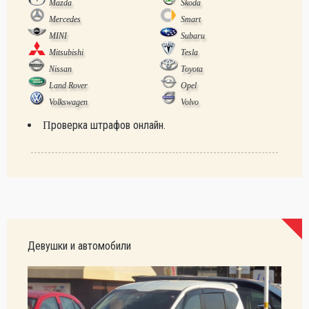
Mazda
Skoda
Mercedes
Smart
MINI
Subaru
Mitsubishi
Tesla
Nissan
Toyota
Land Rover
Opel
Volkswagen
Volvo
Проверка штрафов онлайн.
Девушки и автомобили