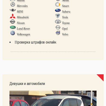
Mazda
Skoda
Mercedes
Smart
MINI
Subaru
Mitsubishi
Tesla
Nissan
Toyota
Land Rover
Opel
Volkswagen
Volvo
Проверка штрафов онлайн.
Девушки и автомобили