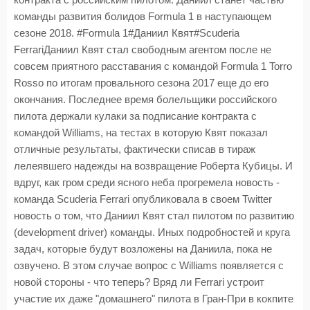
контракта с российским пилотом. Даниил станет частью
команды развития болидов Formula 1 в наступающем
сезоне 2018. #Formula 1#Даниил Квят#Scuderia
FerrariДаниил Квят стал свободным агентом после не
совсем приятного расставания с командой Formula 1 Torro
Rosso по итогам провального сезона 2017 еще до его
окончания. Последнее время болельщики российского
пилота держали кулаки за подписание контракта с
командой Williams, на тестах в которую Квят показал
отличные результаты, фактически списав в тираж
лелеявшего надежды на возвращение Роберта Кубицы. И
вдруг, как гром среди ясного неба прогремела новость -
команда Scuderia Ferrari опубликовала в своем Twitter
новость о том, что Даниил Квят стал пилотом по развитию
(development driver) команды. Иных подробностей и круга
задач, которые будут возложены на Даниила, пока не
озвучено. В этом случае вопрос с Williams появляется с
новой стороны - что теперь? Вряд ли Ferrari устроит
участие их даже "домашнего" пилота в Гран-При в кокпите