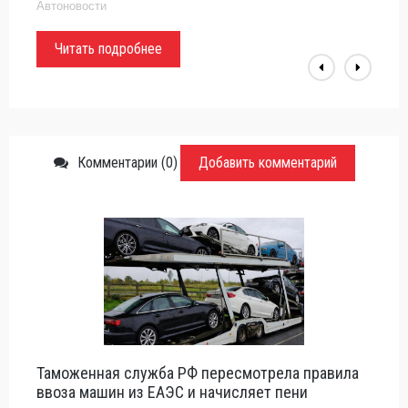
экзотические экземпляры, когда-либо созданные
Автоновости
итальянским автопроизводителем.
Читать подробнее
Комментарии (0)
Добавить комментарий
Таможенная служба РФ пересмотрела правила
ввоза машин из ЕАЭС и начисляет пени