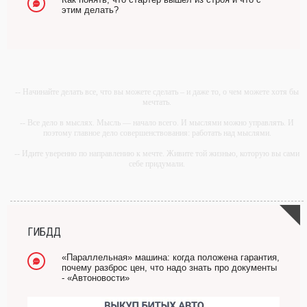
этим делать?
-- Начинайте делать все, что вы можете сделать – и даже то, о чем можете хотя бы
мечтать.
-- Все дело в мыслях. Мысль — начало всего. И мыслями можно управлять. И
поэтому главное дело совершенствования: работать над мыслями.
-- Идите уверенно по направлению к мечте. Живите той жизнью, которую вы сами
себе придумали.
-- Самое большое богатство — это ум. Самая большая нищета — глупость. Из
всех страхов самый пугающий — самолюбование.
-- Лучшее, что можно сделать с хорошим советом, это пропустить его мимо ушей.
Он никогда не бывает полезен никому, кроме того, кто его дал.
ГИБДД
-- Люблю давать советы и очень не люблю, когда их дают мне.
«Параллельная» машина: когда положена гарантия,
почему разброс цен, что надо знать про документы
- «Автоновости»