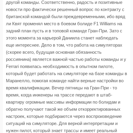
другой команды. Соответственно, радость и позитивные
новости про фактически решенный вопрос по контракту с
британской командой были преждевременными, ибо вряд
ли Квят променял место в боевом болиде F1 Williams на
задний план пусть и в топовой команде Гран-При. Зато с
этого момента за карьерой Даниила станет наблюдать
еще интереснее. Дело в том, что работа на симуляторах
(скорее всего, будущая основная обязанность
россиянина) является важной частью работы команды и у
Ferrari появилась необходимость в опытном пилоте,
который будет работать на симуляторе на базе команды в
Маранелло, помогая команде найти верные настройки во
время квалификации. Вечер пятницы на Гран-При - то
время, когда инженеры на трассе передают в штаб-
квартиру огромные массивы информации по болидам и
обратно получают такой же объем откорректированных
настроек, которые подбираются через воспроизведение
ситуаций на симуляторе. Для верной интерпретации и
нужен пилот, который знает трассы и имеет реальный