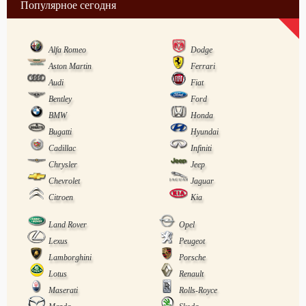
Популярное сегодня
Alfa Romeo
Dodge
Aston Martin
Ferrari
Audi
Fiat
Bentley
Ford
BMW
Honda
Bugatti
Hyundai
Cadillac
Infiniti
Chrysler
Jeep
Chevrolet
Jaguar
Citroen
Kia
Land Rover
Opel
Lexus
Peugeot
Lamborghini
Porsche
Lotus
Renault
Maserati
Rolls-Royce