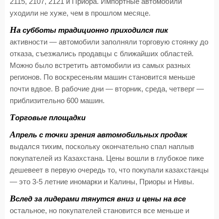
2115, 2107, 2121 и Приора. Импортные автомобили
уходили не хуже, чем в прошлом месяце.
Н
а субботы традиционно приходился пик
активности — автомобили заполняли торговую стоянку до
отказа, съезжались продавцы с ближайших областей.
Можно было встретить автомобили из самых разных
регионов. По воскресеньям машин становится меньше
почти вдвое. В рабочие дни — вторник, среда, четверг —
приблизительно 600 машин.
Т
орговые площадки
А
прель с точки зрения автомобильных продаж
выдался тихим, поскольку окончательно спал наплыв
покупателей из Казахстана. Цены вошли в глубокое пике
дешевеет в первую очередь то, что покупали казахстанцы
— это 3-5 летние иномарки и Калины, Приоры и Нивы.
В
след за лидерами тянутся вниз и цены на все
остальное, но покупателей становится все меньше и