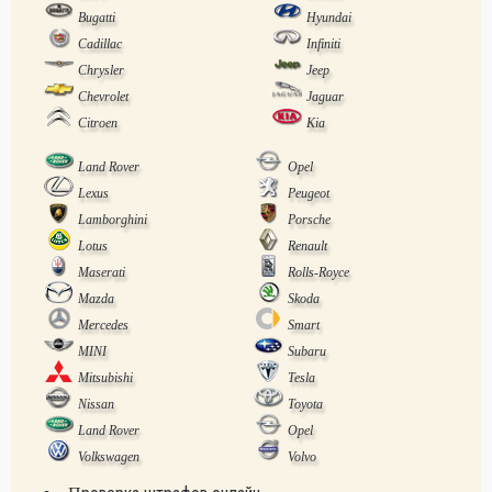
Bugatti
Hyundai
Cadillac
Infiniti
Chrysler
Jeep
Chevrolet
Jaguar
Citroen
Kia
Land Rover
Opel
Lexus
Peugeot
Lamborghini
Porsche
Lotus
Renault
Maserati
Rolls-Royce
Mazda
Skoda
Mercedes
Smart
MINI
Subaru
Mitsubishi
Tesla
Nissan
Toyota
Land Rover
Opel
Volkswagen
Volvo