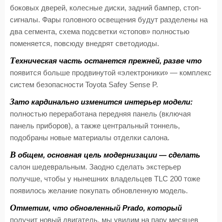
боковых дверей, колесные диски, задний бампер, стоп-
сигналы. Фары головного освещения будут разделены на
два сегмента, схема подсветки «стопов» полностью
поменяется, повсюду внедрят светодиоды.
Т
ехническая часть останется прежней, разве что
появится больше продвинутой «электроники» — комплекс
систем безопасности Toyota Safey Sense P.
З
ато кардинально изменится интерьер модели:
полностью переработана передняя панель (включая
панель приборов), а также центральный тоннель,
подобраны новые материалы отделки салона.
В
общем, основная цель модернизации — сделать
салон шедевральным. Заодно сделать экстерьер
получше, чтобы у нынешних владельцев TLC 200 тоже
появилось желание покупать обновленную модель.
О
тметим, что обновленный Prado, который
получит новый двигатель, мы увидим на пару месяцев