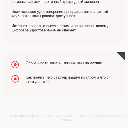
регионы завезли практичный трехрядный минивэн
Водительское удостоверение превращается в элитный
клуб: автошколы роняют доступность
Интернет пропал, а вместе с ним и ваши права: почему
цифровое удостоверение не спасает
Особенности замены зимних шин на летние
Как понять, что стартер вышел из строя и что с
этим делать?
-- Начинайте делать все, что вы можете сделать – и даже то, о чем можете хотя бы
мечтать.