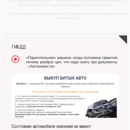
-- Все дело в мыслях. Мысль — начало всего. И мыслями можно управлять. И
поэтому главное дело совершенствования: работать над мыслями.
-- Идите уверенно по направлению к мечте. Живите той жизнью, которую вы сами
себе придумали.
-- Самое большое богатство — это ум. Самая большая нищета — глупость. Из
всех страхов самый пугающий — самолюбование.
-- Лучшее, что можно сделать с хорошим советом, это пропустить его мимо ушей.
Он никогда не бывает полезен никому, кроме того, кто его дал.
ГИБДД
-- Люблю давать советы и очень не люблю, когда их дают мне.
«Параллельная» машина: когда положена гарантия,
почему разброс цен, что надо знать про документы
- «Автоновости»
Состояние автомобиля значения не имеет