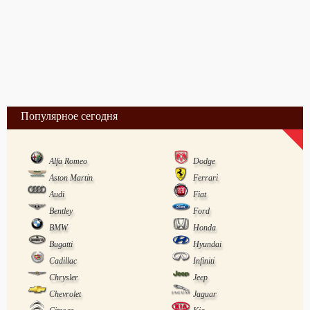
Популярное сегодня
Alfa Romeo
Dodge
Aston Martin
Ferrari
Audi
Fiat
Bentley
Ford
BMW
Honda
Bugatti
Hyundai
Cadillac
Infiniti
Chrysler
Jeep
Chevrolet
Jaguar