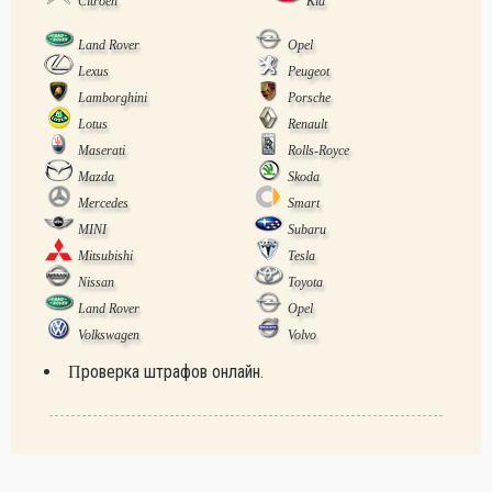
Citroen
Kia
Land Rover
Opel
Lexus
Peugeot
Lamborghini
Porsche
Lotus
Renault
Maserati
Rolls-Royce
Mazda
Skoda
Mercedes
Smart
MINI
Subaru
Mitsubishi
Tesla
Nissan
Toyota
Land Rover
Opel
Volkswagen
Volvo
Проверка штрафов онлайн.