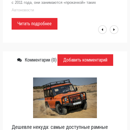
с 2011 года, они занимаются «прокачкой» таких
автомобилей, как Land Rover и Jaguar. В настоящий время
Автоновости
они ...
Читать подробнее
Комментарии (0)
Добавить комментарий
Дешевле некуда: самые доступные рамные