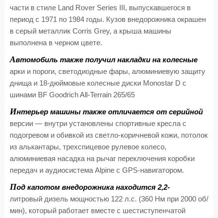
части в стиле Land Rover Series III, выпускавшегося в
период с 1971 по 1984 годы. Кузов внедорожника окрашен
в серый металлик Corris Grey, а крыша машины
выполнена в черном цвете.
А
втомобиль также получил накладки на колесные
арки и пороги, светодиодные фары, алюминиевую защиту
днища и 18-дюймовые колесные диски Monostar D с
шинами BF Goodrich All-Terrain 265/65
И
нтерьер машины также отличается от серийной
версии — внутри установлены спортивные кресла с
подогревом и обивкой из светло-коричневой кожи, потолок
из алькантары, трехспицевое рулевое колесо,
алюминиевая насадка на рычаг переключения коробки
передач и аудиосистема Alpine с GPS-навигатором.
П
од капотом внедорожника находится 2,2-
литровый дизель мощностью 122 л.с. (360 Нм при 2000 об/
мин), который работает вместе с шестиступенчатой