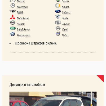
Mazda
Skoda
Mercedes
Smart
MINI
Subaru
Mitsubishi
Tesla
Nissan
Toyota
Land Rover
Opel
Volkswagen
Volvo
Проверка штрафов онлайн.
Девушки и автомобили