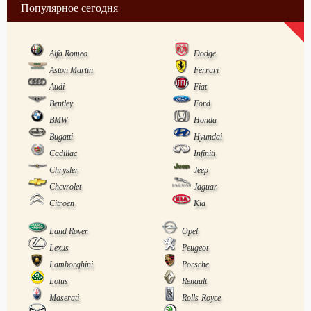
Популярное сегодня
Alfa Romeo
Dodge
Aston Martin
Ferrari
Audi
Fiat
Bentley
Ford
BMW
Honda
Bugatti
Hyundai
Cadillac
Infiniti
Chrysler
Jeep
Chevrolet
Jaguar
Citroen
Kia
Land Rover
Opel
Lexus
Peugeot
Lamborghini
Porsche
Lotus
Renault
Maserati
Rolls-Royce