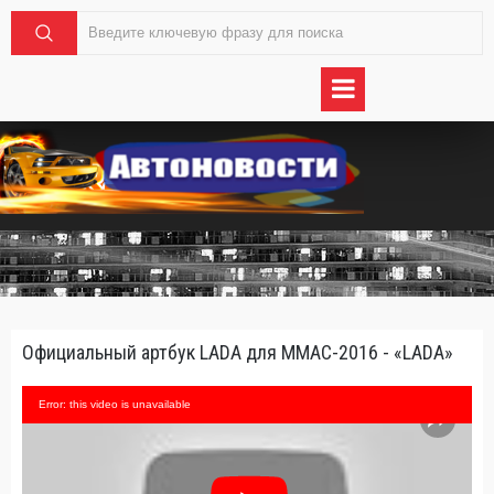
Официальный артбук LADA для ММАС-2016 - «LADA»
Error: this video is unavailable