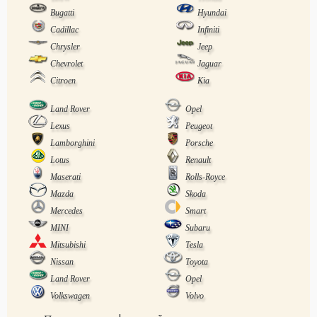
Bugatti
Hyundai
Cadillac
Infiniti
Chrysler
Jeep
Chevrolet
Jaguar
Citroen
Kia
Land Rover
Opel
Lexus
Peugeot
Lamborghini
Porsche
Lotus
Renault
Maserati
Rolls-Royce
Mazda
Skoda
Mercedes
Smart
MINI
Subaru
Mitsubishi
Tesla
Nissan
Toyota
Land Rover
Opel
Volkswagen
Volvo