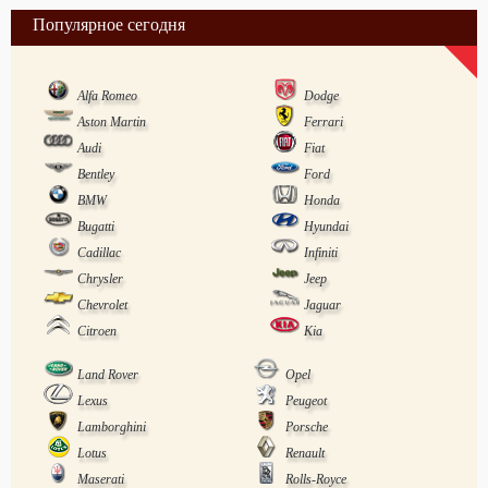
Популярное сегодня
Alfa Romeo
Dodge
Aston Martin
Ferrari
Audi
Fiat
Bentley
Ford
BMW
Honda
Bugatti
Hyundai
Cadillac
Infiniti
Chrysler
Jeep
Chevrolet
Jaguar
Citroen
Kia
Land Rover
Opel
Lexus
Peugeot
Lamborghini
Porsche
Lotus
Renault
Maserati
Rolls-Royce