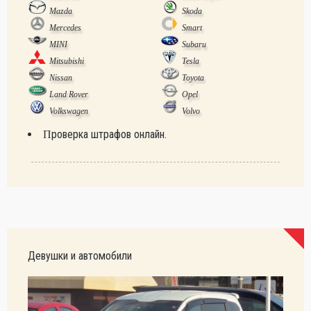
Mazda
Skoda
Mercedes
Smart
MINI
Subaru
Mitsubishi
Tesla
Nissan
Toyota
Land Rover
Opel
Volkswagen
Volvo
Проверка штрафов онлайн.
Девушки и автомобили