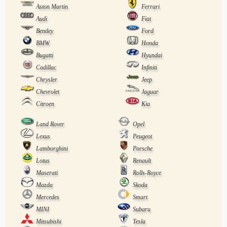
Aston Martin
Ferrari
Audi
Fiat
Bentley
Ford
BMW
Honda
Bugatti
Hyundai
Cadillac
Infiniti
Chrysler
Jeep
Chevrolet
Jaguar
Citroen
Kia
Land Rover
Opel
Lexus
Peugeot
Lamborghini
Porsche
Lotus
Renault
Maserati
Rolls-Royce
Mazda
Skoda
Mercedes
Smart
MINI
Subaru
Mitsubishi
Tesla