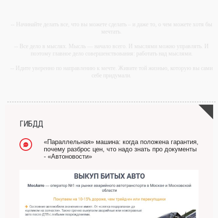
-- Начинайте делать все, что вы можете сделать – и даже то, о чем можете хотя бы
мечтать.
-- Все дело в мыслях. Мысль — начало всего. И мыслями можно управлять. И
поэтому главное дело совершенствования: работать над мыслями.
-- Идите уверенно по направлению к мечте. Живите той жизнью, которую вы сами
себе придумали.
-- Самое большое богатство — это ум. Самая большая нищета — глупость. Из
всех страхов самый пугающий — самолюбование.
-- Лучшее, что можно сделать с хорошим советом, это пропустить его мимо ушей.
Он никогда не бывает полезен никому, кроме того, кто его дал.
ГИБДД
-- Люблю давать советы и очень не люблю, когда их дают мне.
«Параллельная» машина: когда положена гарантия,
почему разброс цен, что надо знать про документы
- «Автоновости»