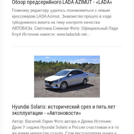
Обзор предсерийного LADA AZIMUT - «LADA»
Главному редактору удалось познакомиться с новым
кроссовером LADA Azimut. Знакомство прошло в ходе
трёхдневного визита на тему контроля качества
АВТОВАЗа. Светлана Снежная Фото: Официальный Лада
Клуб Источник новости: www.ladaclub.net...
Hyundai Solaris: исторический срез и пять лет
эксплуатации - «Автоновости»
Автор: Василий Ларин Фото автора и Дрома Источник:
Дром У седана Hyundai Solaris в России счастливая и в то
же время непростая судьба. Став бестселлером рынка и