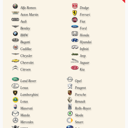
Alfa Romeo
Dodge
Aston Martin
Ferrari
Audi
Fiat
Bentley
Ford
BMW
Honda
Bugatti
Hyundai
Cadillac
Infiniti
Chrysler
Jeep
Chevrolet
Jaguar
Citroen
Kia
Land Rover
Opel
Lexus
Peugeot
Lamborghini
Porsche
Lotus
Renault
Maserati
Rolls-Royce
Mazda
Skoda
Mercedes
Smart