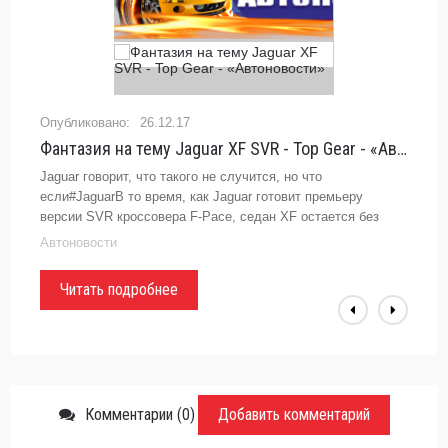
26.12.17
Фантазия на тему Jaguar XF SVR - Top Gear - «Автоновости»
Jaguar говорит, что такого не случится, но что
если#JaguarВ то время, как Jaguar готовит премьеру
версии SVR кроссовера F-Pace, седан XF остается без
внимания спортивного подразделения компании. В
Автоновости
принципе, это в очередной раз
Читать подробнее
Комментарии (0)
Добавить комментарий