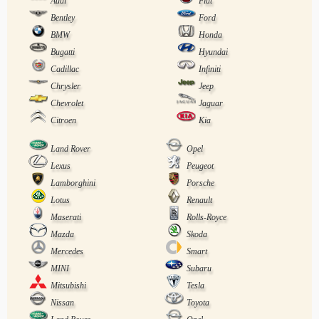
Audi
Fiat
Bentley
Ford
BMW
Honda
Bugatti
Hyundai
Cadillac
Infiniti
Chrysler
Jeep
Chevrolet
Jaguar
Citroen
Kia
Land Rover
Opel
Lexus
Peugeot
Lamborghini
Porsche
Lotus
Renault
Maserati
Rolls-Royce
Mazda
Skoda
Mercedes
Smart
MINI
Subaru
Mitsubishi
Tesla
Nissan
Toyota