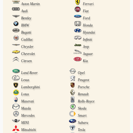
Aston Martin
Ferrari
Audi
Fiat
Bentley
Ford
BMW
Honda
Bugatti
Hyundai
Cadillac
Infiniti
Chrysler
Jeep
Chevrolet
Jaguar
Citroen
Kia
Land Rover
Opel
Lexus
Peugeot
Lamborghini
Porsche
Lotus
Renault
Maserati
Rolls-Royce
Mazda
Skoda
Mercedes
Smart
MINI
Subaru
Mitsubishi
Tesla