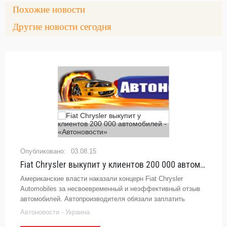
Похожие новости
Другие новости сегодня
03.08.15
Fiat Chrysler выкупит у клиентов 200 000 автомобилей - «Автоновости»
Американские власти наказали концерн Fiat Chrysler
Automobiles за несвоевременный и неэффективный отзыв
автомобилей. Автопроизводителя обязали заплатить
многомиллионный штраф, а также выкупить у владельцев
Автоновости - Украина
около 200 000