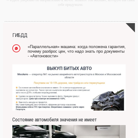
-- Идите уверенно по направлению к мечте. Живите той жизнью, которую вы сами
себе придумали.
-- Самое большое богатство — это ум. Самая большая нищета — глупость. Из
всех страхов самый пугающий — самолюбование.
-- Лучшее, что можно сделать с хорошим советом, это пропустить его мимо ушей.
Он никогда не бывает полезен никому, кроме того, кто его дал.
ГИБДД
-- Люблю давать советы и очень не люблю, когда их дают мне.
«Параллельная» машина: когда положена гарантия,
почему разброс цен, что надо знать про документы
- «Автоновости»
Состояние автомобиля значения не имеет