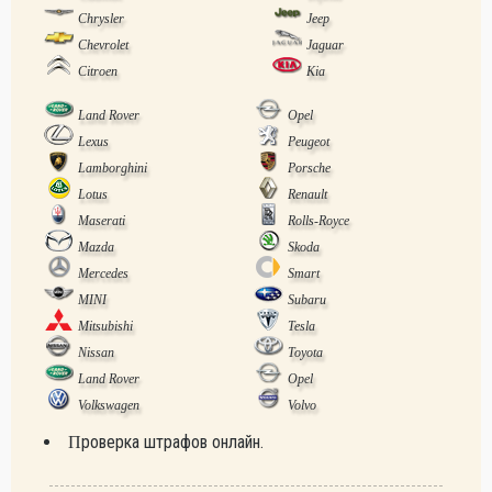
Chrysler
Jeep
Chevrolet
Jaguar
Citroen
Kia
Land Rover
Opel
Lexus
Peugeot
Lamborghini
Porsche
Lotus
Renault
Maserati
Rolls-Royce
Mazda
Skoda
Mercedes
Smart
MINI
Subaru
Mitsubishi
Tesla
Nissan
Toyota
Land Rover
Opel
Volkswagen
Volvo
Проверка штрафов онлайн.