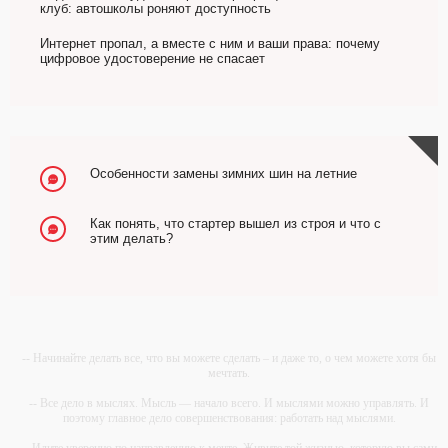
клуб: автошколы роняют доступность
Интернет пропал, а вместе с ним и ваши права: почему
цифровое удостоверение не спасает
Особенности замены зимних шин на летние
Как понять, что стартер вышел из строя и что с
этим делать?
-- Начинайте делать все, что вы можете сделать – и даже то, о чем можете хотя бы
мечтать.
-- Все дело в мыслях. Мысль — начало всего. И мыслями можно управлять. И
поэтому главное дело совершенствования: работать над мыслями.