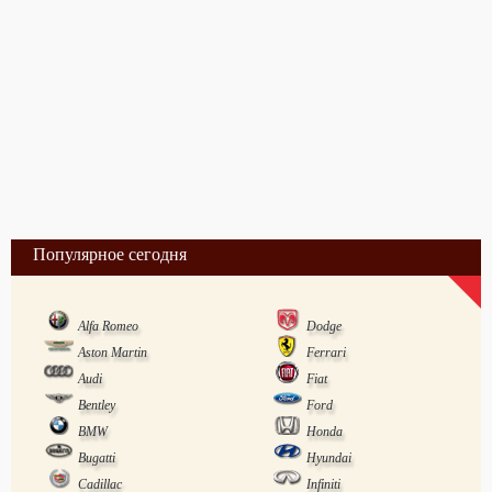
Популярное сегодня
Alfa Romeo
Dodge
Aston Martin
Ferrari
Audi
Fiat
Bentley
Ford
BMW
Honda
Bugatti
Hyundai
Cadillac
Infiniti