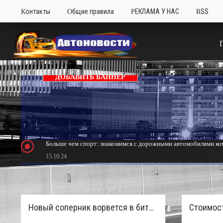
Контакты
Общие правила
РЕКЛАМА У НАС
RSS
ДОБАВИТЬ БАННЕР
Больше чем спорт: знакомимся с дорожными автомобилями ком
15.10.24
Тюнинг Mitsubishi Eclipse. Самый быстрый передний привод 
24.10.23
Новый соперник ворвется в битву пикапов: Sinotruk S7 с дизелем и 4×4 готовят к старту в России