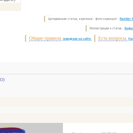
Цитирование статьи, картинки - фото скриншот -
Rambler N
Иллюстрация к статье -
Яндек
Общие правила
Есть вопросы.
поведения на сайте.
На
ЕО)