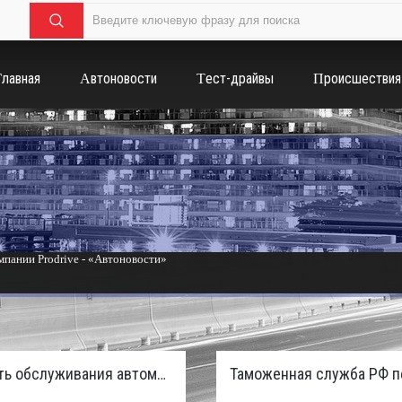
Главная
Автоновости
Тест-драйвы
Происшествия
пании Prodrive - «Автоновости»
России с бензиновым мотором - «Тюнинг и автоспорт»
Стоимость обслуживания автомобилей в России вырастет из-за дефицита кадров