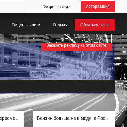
Авторизация
Создать аккаунт
Видео новости
Отзывы
Обратная связь
Заказать рекламу на этом сайте
Таможенная служба РФ пересмотрела правила ввоза машин из ЕАЭС и начисляет пени покупателям
Бензин больше не в моде: в России зафиксирован взрывной отказ от двигателей внутреннего сгорания