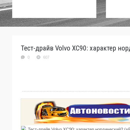
Тест-драйв Volvo XC90: характер но
0
607