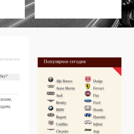
аспечатать
Популярное сегодня
бку?
Alfa Romeo
Dodge
Aston Martin
Ferrari
Audi
Fiat
своим,
Bentley
Ford
юдям,
BMW
Honda
Bugatti
Hyundai
Cadillac
Infiniti
Chrysler
Jeep