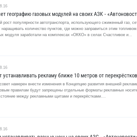
8.16
т географию газовых модулей на своих АЗК - «Автоновос
й рост популярности автотранспорта, использующего сжиженный газ, се
наращивать количество пунктов, где можно заправиться этим топливом
вых модуля заработали на комплексах «ОККО» в селах Счастливое и...
8.16
т устанавливать рекламу ближе 10 метров от перекрёстков
 совет намерен внести изменения в Концепцию развития внешней рекламы
новым правилам будут запрещены отдельные форматы рекламных носите
сстояние между рекламными щитами и перекрёстками....
8.16
ла устанавливать разные цены на своих АЗС - «Автоновости