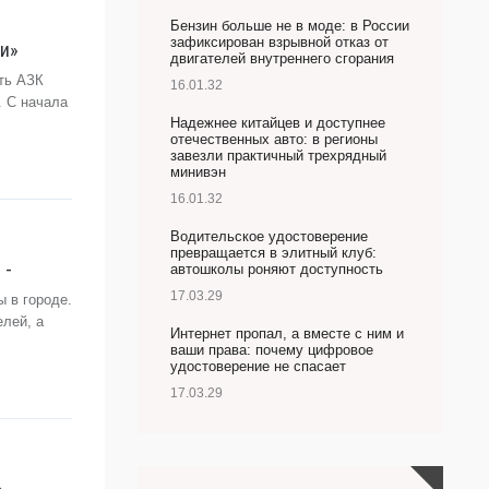
Бензин больше не в моде: в России
зафиксирован взрывной отказ от
ти»
двигателей внутреннего сгорания
ть АЗК
16.01.32
. С начала
Надежнее китайцев и доступнее
отечественных авто: в регионы
завезли практичный трехрядный
минивэн
16.01.32
Водительское удостоверение
превращается в элитный клуб:
 -
автошколы роняют доступность
17.03.29
 в городе.
лей, а
Интернет пропал, а вместе с ним и
ваши права: почему цифровое
удостоверение не спасает
17.03.29
»