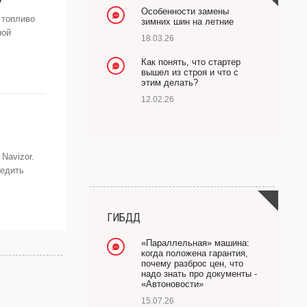
Особенности замены
 топливо
зимних шин на летние
ной
18.03.26
Как понять, что стартер
вышел из строя и что с
этим делать?
12.02.26
Navizor.
ледить
ГИБДД
«Параллельная» машина:
когда положена гарантия,
почему разброс цен, что
надо знать про документы -
«Автоновости»
15.07.26