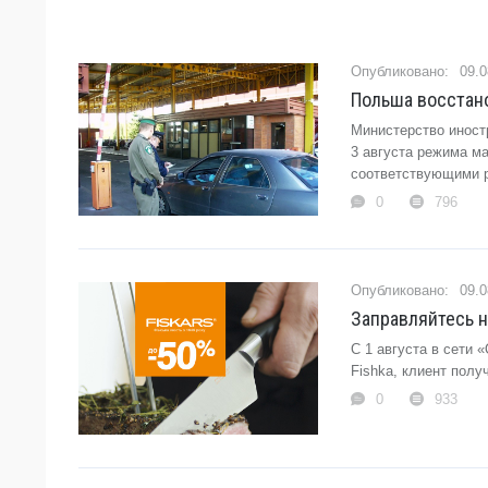
09.0
Польша восстано
Министерство иност
3 августа режима м
соответствующими р
0
796
09.0
Заправляйтесь н
С 1 августа в сети 
Fishka, клиент получ
0
933