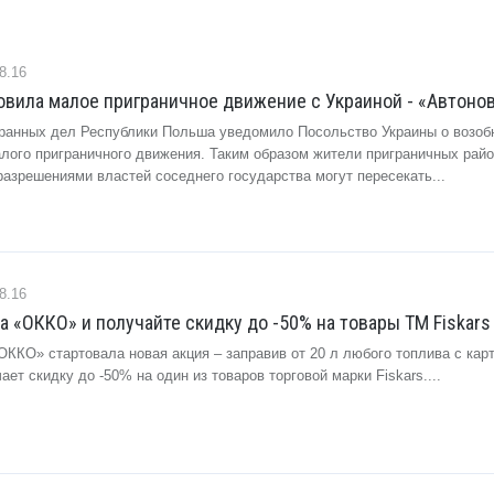
8.16
вила малое приграничное движение с Украиной - «Автоно
ранных дел Республики Польша уведомило Посольство Украины о возоб
алого приграничного движения. Таким образом жители приграничных райо
азрешениями властей соседнего государства могут пересекать...
8.16
а «ОККО» и получайте скидку до -50% на товары ТМ Fiskars 
«ОККО» стартовала новая акция – заправив от 20 л любого топлива с кар
ает скидку до -50% на один из товаров торговой марки Fiskars....