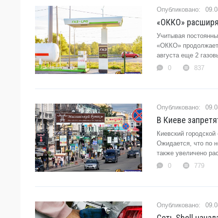
09.0
«ОККО» расширяе
Учитывая постоянны
«ОККО» продолжает 
августа еще 2 газо
0
837
09.0
В Киеве запретя
Киевский городской
Ожидается, что по 
также увеличено ра
0
779
09.0
Сеть Shell нача