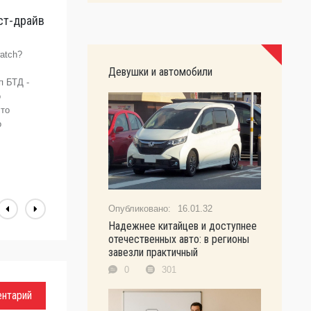
ст-драйв
V
A
В
atch?
Девушки и автомобили
п БТД -
о
что
о
16.01.32
Надежнее китайцев и доступнее
отечественных авто: в регионы
завезли практичный
0
301
ентарий