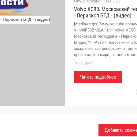
09.02.16
Volvo XC90. Московский те
- Перископ БТД - (видео)
[media=https://www.youtube.com/w
v=n4hF65Bn8LA" alt="Volvo XC90.
Московский тест-драйв - Периско
(видео)"> «Авто - Новости» — эт
эксклюзивные репортажи о том, 
происходит в мире, а также мног
Тест-драйв
Читать подробнее
Добавить комм