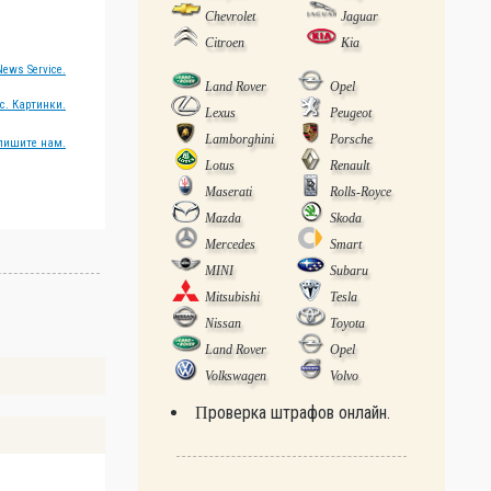
Chevrolet
Jaguar
Citroen
Kia
ews Service.
Land Rover
Opel
с. Картинки.
Lexus
Peugeot
Lamborghini
Porsche
пишите нам.
Lotus
Renault
Maserati
Rolls-Royce
Mazda
Skoda
Mercedes
Smart
MINI
Subaru
Mitsubishi
Tesla
Nissan
Toyota
Land Rover
Opel
Volkswagen
Volvo
Проверка штрафов онлайн.