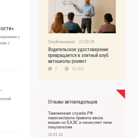
вости»
новлении с
17.03.29
нов с
Водительское удостоверение
превращается в элитный клуб:
автошколы роняют
0
19 955
-
точкой
Отзывы автовладельцев
Таможенная служба РФ
пересмотрела правила ввоза
машин из ЕАЭС и начисляет пени
покупателям
16.01.32