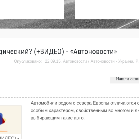
рдический? (+ВИДЕО) - «Автоновости»
22.09.15,
Автоновости
/
Автоновости - Украина
,
Р
Нашли оши
Автомобили родом с севера Европы отличаются 
особым характером, свойственным во многом и л
выбирающим такие авто.