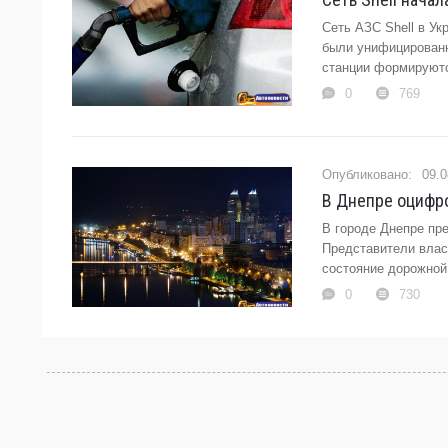
Сеть АЗС Shell в У
были унифицированн
станции формируютс
0
769
09.0
В Днепре оцифро
В городе Днепре пр
Представители влас
состояние дорожной 
0
730