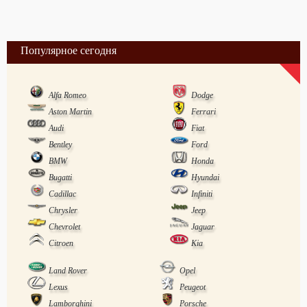
Популярное сегодня
Alfa Romeo
Dodge
Aston Martin
Ferrari
Audi
Fiat
Bentley
Ford
BMW
Honda
Bugatti
Hyundai
Cadillac
Infiniti
Chrysler
Jeep
Chevrolet
Jaguar
Citroen
Kia
Land Rover
Opel
Lexus
Peugeot
Lamborghini
Porsche