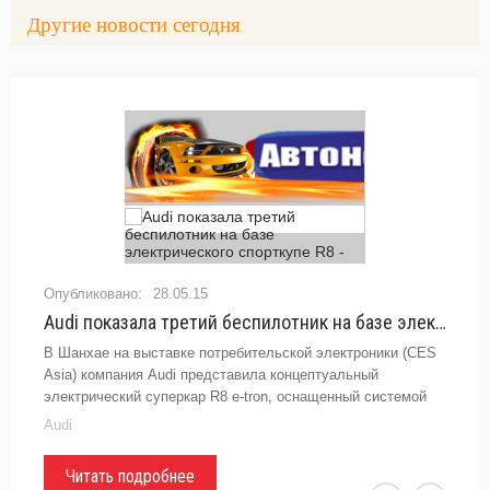
Другие новости сегодня
28.05.15
Audi показала третий беспилотник на базе электрического спорткупе R8 - «Audi»
В Шанхае на выставке потребительской электроники (CES
Asia) компания Audi представила концептуальный
электрический суперкар R8 e-tron, оснащенный системой
автономного управления. С помощью сенсоров, нового ...
Audi
Читать подробнее