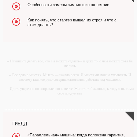
Особенности замены зимних шин на летние
Как понять, что стартер вышел из строя и что с
этим делать?
-- Начинайте делать все, что вы можете сделать – и даже то, о чем можете хотя бы
мечтать.
-- Все дело в мыслях. Мысль — начало всего. И мыслями можно управлять. И
поэтому главное дело совершенствования: работать над мыслями.
-- Идите уверенно по направлению к мечте. Живите той жизнью, которую вы сами
себе придумали.
-- Самое большое богатство — это ум. Самая большая нищета — глупость. Из
всех страхов самый пугающий — самолюбование.
-- Лучшее, что можно сделать с хорошим советом, это пропустить его мимо ушей.
Он никогда не бывает полезен никому, кроме того, кто его дал.
ГИБДД
-- Люблю давать советы и очень не люблю, когда их дают мне.
«Параллельная» машина: когда положена гарантия,