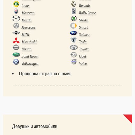
Lotus
Renault
Maserati
Rolls-Royce
Mazda
Skoda
Mercedes
Smart
MINI
Subaru
Mitsubishi
Tesla
Nissan
Toyota
Land Rover
Opel
Volkswagen
Volvo
Проверка штрафов онлайн.
Девушки и автомобили