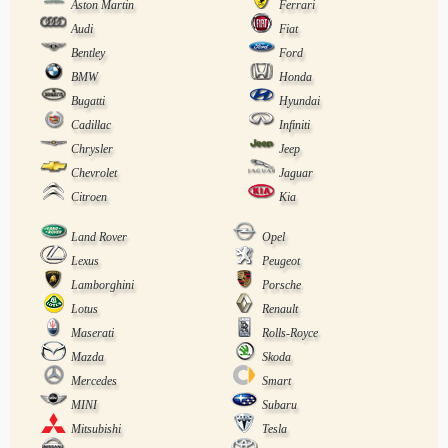
Aston Martin
Ferrari
Audi
Fiat
Bentley
Ford
BMW
Honda
Bugatti
Hyundai
Cadillac
Infiniti
Chrysler
Jeep
Chevrolet
Jaguar
Citroen
Kia
Land Rover
Opel
Lexus
Peugeot
Lamborghini
Porsche
Lotus
Renault
Maserati
Rolls-Royce
Mazda
Skoda
Mercedes
Smart
MINI
Subaru
Mitsubishi
Tesla