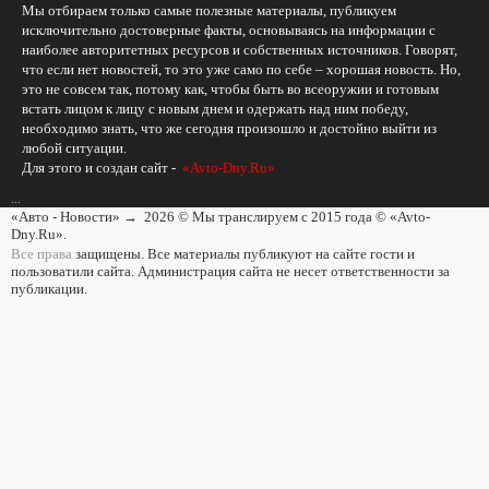
Мы отбираем только самые полезные материалы, публикуем
исключительно достоверные факты, основываясь на информации с
наиболее авторитетных ресурсов и собственных источников. Говорят,
что если нет новостей, то это уже само по себе – хорошая новость. Но,
это не совсем так, потому как, чтобы быть во всеоружии и готовым
встать лицом к лицу с новым днем и одержать над ним победу,
необходимо знать, что же сегодня произошло и достойно выйти из
любой ситуации.
Для этого и создан сайт -
«Avto-Dny.Ru»
...
«Авто - Новости»
→
2026
© Мы транслируем с 2015 года © «Avto-
Dny.Ru».
Все права
защищены. Все материалы публикуют на сайте гости и
пользоватили сайта. Администрация сайта не несет ответственности за
публикации.