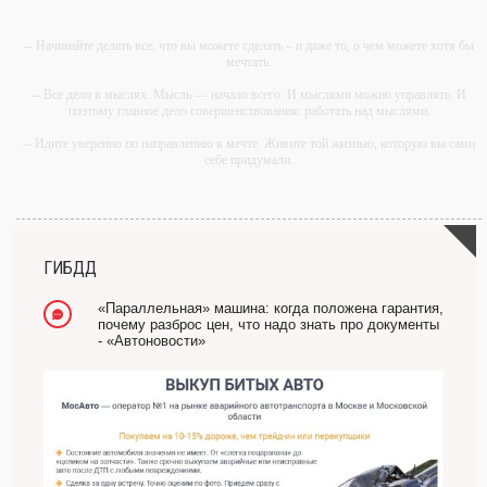
-- Начинайте делать все, что вы можете сделать – и даже то, о чем можете хотя бы
мечтать.
-- Все дело в мыслях. Мысль — начало всего. И мыслями можно управлять. И
поэтому главное дело совершенствования: работать над мыслями.
-- Идите уверенно по направлению к мечте. Живите той жизнью, которую вы сами
себе придумали.
-- Самое большое богатство — это ум. Самая большая нищета — глупость. Из
всех страхов самый пугающий — самолюбование.
-- Лучшее, что можно сделать с хорошим советом, это пропустить его мимо ушей.
Он никогда не бывает полезен никому, кроме того, кто его дал.
ГИБДД
-- Люблю давать советы и очень не люблю, когда их дают мне.
«Параллельная» машина: когда положена гарантия,
почему разброс цен, что надо знать про документы
- «Автоновости»