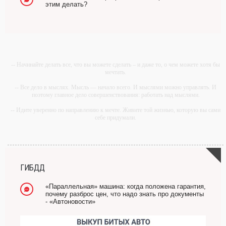
этим делать?
-- Начинайте делать все, что вы можете сделать – и даже то, о чем можете хотя бы
мечтать.
-- Все дело в мыслях. Мысль — начало всего. И мыслями можно управлять. И
поэтому главное дело совершенствования: работать над мыслями.
-- Идите уверенно по направлению к мечте. Живите той жизнью, которую вы сами
себе придумали.
-- Самое большое богатство — это ум. Самая большая нищета — глупость. Из
всех страхов самый пугающий — самолюбование.
-- Лучшее, что можно сделать с хорошим советом, это пропустить его мимо ушей.
Он никогда не бывает полезен никому, кроме того, кто его дал.
ГИБДД
-- Люблю давать советы и очень не люблю, когда их дают мне.
«Параллельная» машина: когда положена гарантия,
почему разброс цен, что надо знать про документы
- «Автоновости»