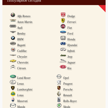
Популярное сегодня
Alfa Romeo
Dodge
Aston Martin
Ferrari
Audi
Fiat
Bentley
Ford
BMW
Honda
Bugatti
Hyundai
Cadillac
Infiniti
Chrysler
Jeep
Chevrolet
Jaguar
Citroen
Kia
Land Rover
Opel
Lexus
Peugeot
Lamborghini
Porsche
Lotus
Renault
Maserati
Rolls-Royce
Mazda
Skoda