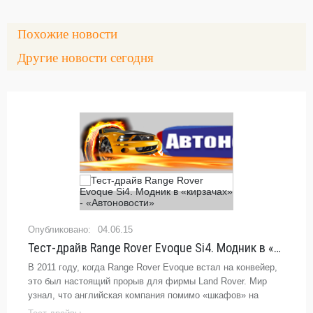
Похожие новости
Другие новости сегодня
04.06.15
Тест-драйв Range Rover Evoque Si4. Модник в «кирзачах» - «Автоновости»
В 2011 году, когда Range Rover Evoque встал на конвейер,
это был настоящий прорыв для фирмы Land Rover. Мир
узнал, что английская компания помимо «шкафов» на
колесах — пускай даже весьма харизматичных и очень