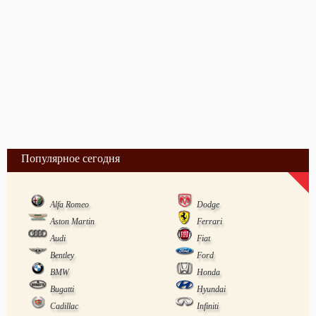
Популярное сегодня
Alfa Romeo
Dodge
Aston Martin
Ferrari
Audi
Fiat
Bentley
Ford
BMW
Honda
Bugatti
Hyundai
Cadillac
Infiniti