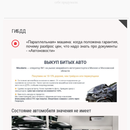
себе придумали.
-- Самое большое богатство — это ум. Самая большая нищета — глупость. Из
всех страхов самый пугающий — самолюбование.
-- Лучшее, что можно сделать с хорошим советом, это пропустить его мимо ушей.
Он никогда не бывает полезен никому, кроме того, кто его дал.
ГИБДД
-- Люблю давать советы и очень не люблю, когда их дают мне.
«Параллельная» машина: когда положена гарантия,
почему разброс цен, что надо знать про документы
- «Автоновости»
Состояние автомобиля значения не имеет