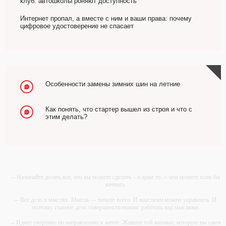
клуб: автошколы роняют доступность
Интернет пропал, а вместе с ним и ваши права: почему
цифровое удостоверение не спасает
Особенности замены зимних шин на летние
Как понять, что стартер вышел из строя и что с
этим делать?
-- Начинайте делать все, что вы можете сделать – и даже то, о чем можете хотя бы
мечтать.
-- Все дело в мыслях. Мысль — начало всего. И мыслями можно управлять. И
поэтому главное дело совершенствования: работать над мыслями.
-- Идите уверенно по направлению к мечте. Живите той жизнью, которую вы сами