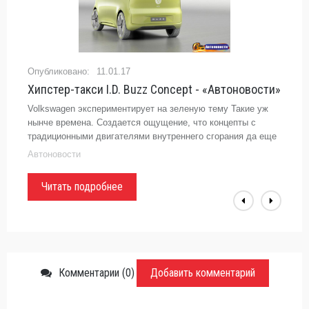
11.01.17
Хипстер-такси I.D. Buzz Concept - «Автоновости»
Volkswagen экспериментирует на зеленую тему Такие уж
нынче времена. Создается ощущение, что концепты с
традиционными двигателями внутреннего сгорания да еще
без систем автономного управления на автосалонах уже
Автоновости
стыдятся
Читать подробнее
Комментарии (0)
Добавить комментарий