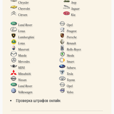
Chrysler
Jeep
Chevrolet
Jaguar
Citroen
Kia
Land Rover
Opel
Lexus
Peugeot
Lamborghini
Porsche
Lotus
Renault
Maserati
Rolls-Royce
Mazda
Skoda
Mercedes
Smart
MINI
Subaru
Mitsubishi
Tesla
Nissan
Toyota
Land Rover
Opel
Volkswagen
Volvo
Проверка штрафов онлайн.