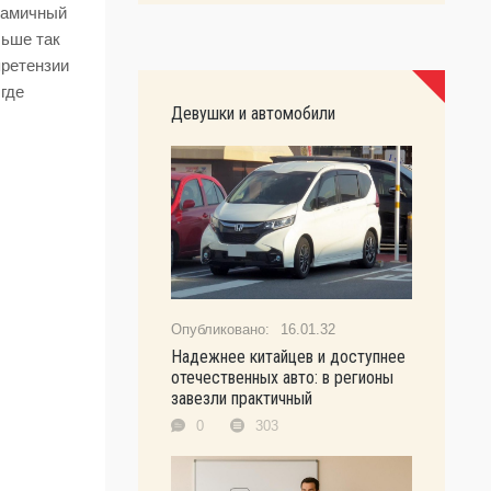
намичный
льше так
претензии
где
Девушки и автомобили
16.01.32
Надежнее китайцев и доступнее
отечественных авто: в регионы
завезли практичный
0
303