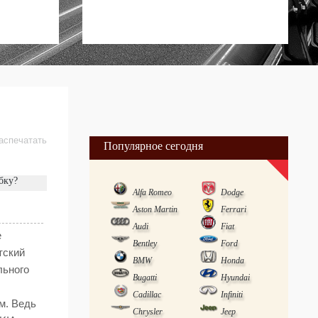
аспечатать
Популярное сегодня
бку?
Alfa Romeo
Dodge
Aston Martin
Ferrari
Audi
Fiat
е
Bentley
Ford
тский
BMW
Honda
льного
Bugatti
Hyundai
Cadillac
Infiniti
м. Ведь
Chrysler
Jeep