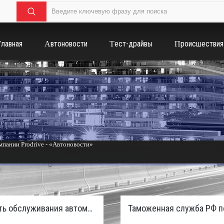
Главная
Автоновости
Тест-драйвы
Происшествия
пании Prodrive - «Автоновости»
России с бензиновым мотором - «Тюнинг и автоспорт»
Стоимость обслуживания автомобилей в России вырастет из-за дефицита кадров