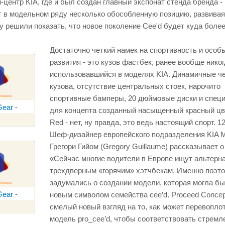
центр KIA, где и был создан главный экспонат стенда бренда - 
т в модельном ряду несколько обособленную позицию, развива
у решили показать, что новое поколение Cee'd будет куда боле
Достаточно четкий намек на спортивность и особ
развития - это кузов фастбек, ранее вообще никог
использовавшийся в моделях KIA. Динамичные ч
кузова, отсутствие центральных стоек, нарочито
спортивные бамперы, 20 дюймовые диски и спец
для концепта созданный насыщенный красный цв
Red - нет, ну правда, это ведь настоящий спорт. 12[
Шеф-дизайнер европейского подразделения KIA M
Грегори Гийом (Gregory Guillaume) рассказывает о
«Сейчас многие водители в Европе ищут альтерн
трехдверным «горячим» хэтчбекам. Именно поэт
задумались о создании модели, которая могла бы
новым символом семейства cee’d. Proceed Concep
смелый новый взгляд на то, как может перевопло
модель pro_cee’d, чтобы соответствовать стрем