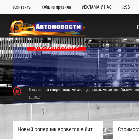
Контакты
Общие правила
РЕКЛАМА У НАС
RSS
ДОБАВИТЬ БАННЕР
Больше чем спорт: знакомимся с дорожными автомобилями ком
15.10.24
Тюнинг Mitsubishi Eclipse. Самый быстрый передний привод 
24.10.23
Новый соперник ворвется в битву пикапов: Sinotruk S7 с дизелем и 4×4 готовят к старту в России