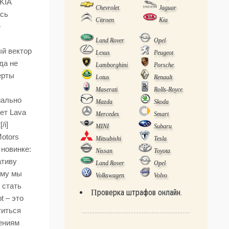
KIA
Chevrolet
Jaguar
ясь
Citroen
Kia
е
Land Rover
Opel
ый вектор
Lexus
Peugeot
да не
Lamborghini
Porsche
ерты
Lotus
Renault
Maserati
Rolls-Royce
иально
Mazda
Skoda
ет Lava
Mercedes
Smart
/i]
MINI
Subaru
otors
Mitsubishi
Tesla
 новинке:
Nissan
Toyota
ативу
Land Rover
Opel
ому мы
Volkswagen
Volvo
 стать
Проверка штрафов онлайн.
t – это
титься
лениям