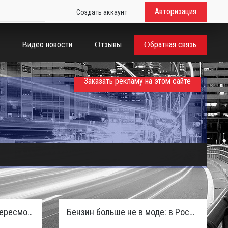
Авторизация
Создать аккаунт
Видео новости
Отзывы
Обратная связь
Заказать рекламу на этом сайте
Таможенная служба РФ пересмотрела правила ввоза машин из ЕАЭС и начисляет пени покупателям
Бензин больше не в моде: в России зафиксирован взрывной отказ от двигателей внутреннего сгорания