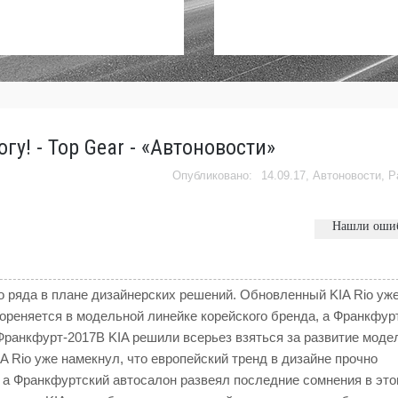
огу! - Top Gear - «Автоновости»
14.09.17,
Автоновости
,
Р
Нашли оши
о ряда в плане дизайнерских решений. Обновленный KIA Rio уж
кореняется в модельной линейке корейского бренда, а Франкфур
Франкфурт-2017В KIA решили всерьез взяться за развитие моде
 Rio уже намекнул, что европейский тренд в дизайне прочно
, а Франкфуртский автосалон развеял последние сомнения в это