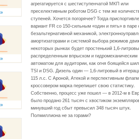
агрегатируется с шестиступенчатой МКП или
преселективным роботом
DSG
с тем же количест
ступеней. Хочется погорячее? Тогда приспортивл
вариант
FR
со 150-сильным «один и пять» в паре 
безальтернативной механикой, электронноуправ
амортизаторами и системой выбора режимов дви
некоторых рынках будет простенький 1,6-литровы
распределенным впрыском и гидромеханическим
автоматом для аудитории, как огня боящейся ши
TSI
и
DSG.
Дизель один — 1,6-литровый в итерац
115 л.с. С Ароной, Атекой и перспективным флаг
кроссовером марка перепишет свою статистику.
Собственно, процесс уже пошел — в 2012-м в Ев
было продано 261 тысяч с хвостиком экземпляро
минувший год сбыт превысил 348 тысяч штук.
Полмиллиона не за горами?