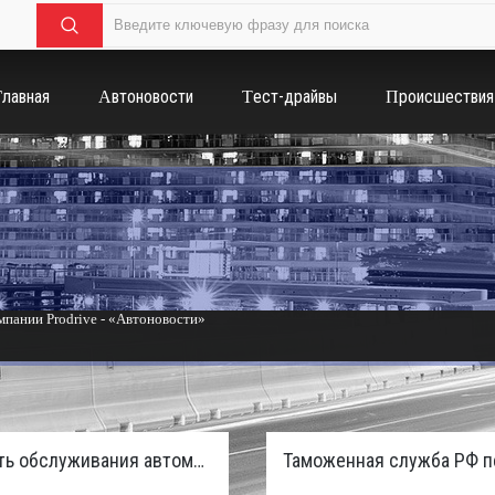
Главная
Автоновости
Тест-драйвы
Происшествия
пании Prodrive - «Автоновости»
России с бензиновым мотором - «Тюнинг и автоспорт»
Стоимость обслуживания автомобилей в России вырастет из-за дефицита кадров