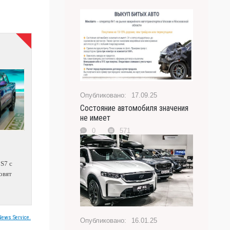
17.09.25
Состояние автомобиля значения
не имеет
0
571
 S7 с
овят
ews Service.
16.01.25