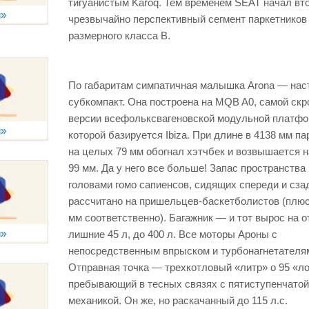
тигуанистым
Karoq.
Тем временем
SEAT
начал вт
чрезвычайно перспективный сегмент паркетников
размерного класса
B.
По габаритам симпатичная малышка
Arona
— нас
субкомпакт. Она построена на
MQB A0,
самой скр
версии всефольксвагеновской модульной платфо
которой базируется
Ibiza.
При длине в 4138 мм па
на целых 79 мм обогнал хэтчбек и возвышается н
99 мм. Да у него все больше! Запас пространства
головами гомо сапиенсов, сидящих спереди и сза
рассчитано на пришельцев-баскетболистов (плюс
мм соответственно). Багажник — и тот вырос на 
лишние 45 л, до 400 л. Все моторы Ароны с
непосредственным впрыском и турбонагнетателя
Отправная точка — трехкотловый «литр» о 95 «л
пребывающий в тесных связях с пятиступенчатой
механикой. Он же, но раскачанный до 115 л.с.