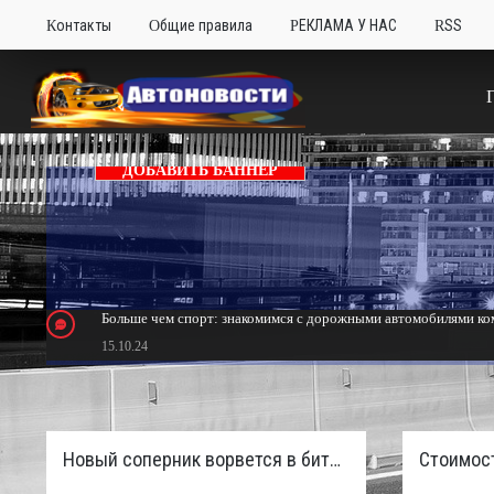
Контакты
Общие правила
РЕКЛАМА У НАС
RSS
ДОБАВИТЬ БАННЕР
Больше чем спорт: знакомимся с дорожными автомобилями ком
15.10.24
Тюнинг Mitsubishi Eclipse. Самый быстрый передний привод 
24.10.23
Новый соперник ворвется в битву пикапов: Sinotruk S7 с дизелем и 4×4 готовят к старту в России