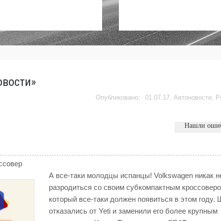
овости»
01.07.17,
Автоновости
,
Р
Нашли оши
оссовер
А все-таки молодцы испанцы!
Volkswagen
никак н
разродиться со своим субкомпактным кроссовер
который все-таки должен появиться в этом году.
отказались от
Yeti
и заменили его
более крупным