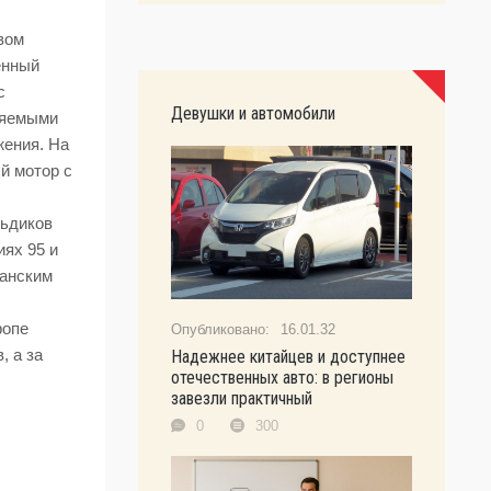
вом
енный
с
Девушки и автомобили
ляемыми
жения. На
й мотор с
льдиков
иях 95 и
манским
ропе
16.01.32
в
,
а за
Надежнее китайцев и доступнее
отечественных авто: в регионы
завезли практичный
0
300