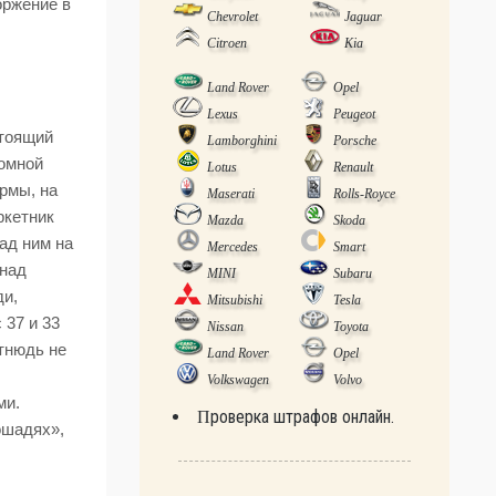
оржение
в
Chevrolet
Jaguar
Citroen
Kia
Land Rover
Opel
Lexus
Peugeot
тоящий
Lamborghini
Porsche
омной
Lotus
Renault
рмы, на
Maserati
Rolls-Royce
ркетник
Mazda
Skoda
ад ним на
Mercedes
Smart
 над
MINI
Subaru
ди,
Mitsubishi
Tesla
 37 и 33
Nissan
Toyota
отнюдь не
Land Rover
Opel
Volkswagen
Volvo
ми.
Проверка штрафов онлайн.
ошадях»,