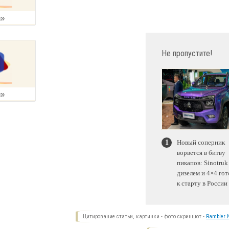
Не пропустите!
Новый соперник
ворвется в битву
пикапов: Sinotruk
дизелем и 4×4 гот
к старту в России
Цитирование статьи, картинки - фото скриншот -
Rambler N