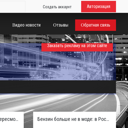
Авторизация
Создать аккаунт
Видео новости
Отзывы
Обратная связь
Заказать рекламу на этом сайте
Таможенная служба РФ пересмотрела правила ввоза машин из ЕАЭС и начисляет пени покупателям
Бензин больше не в моде: в России зафиксирован взрывной отказ от двигателей внутреннего сгорания