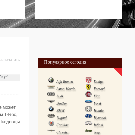
аспечатать
Популярное сегодня
бку?
Alfa Romeo
Dodge
Aston Martin
Ferrari
Audi
Fiat
Bentley
Ford
е может
BMW
Honda
ом
T-Roc,
Bugatti
Hyundai
 Шкодовцы
Cadillac
Infiniti
Chrysler
Jeep