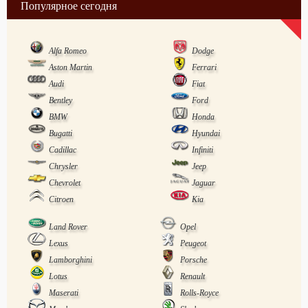
Популярное сегодня
Alfa Romeo
Dodge
Aston Martin
Ferrari
Audi
Fiat
Bentley
Ford
BMW
Honda
Bugatti
Hyundai
Cadillac
Infiniti
Chrysler
Jeep
Chevrolet
Jaguar
Citroen
Kia
Land Rover
Opel
Lexus
Peugeot
Lamborghini
Porsche
Lotus
Renault
Maserati
Rolls-Royce