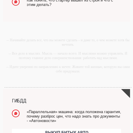
Как понять, что стартер вышел из строя и что с
этим делать?
-- Начинайте делать все, что вы можете сделать – и даже то, о чем можете хотя бы
мечтать.
-- Все дело в мыслях. Мысль — начало всего. И мыслями можно управлять. И
поэтому главное дело совершенствования: работать над мыслями.
-- Идите уверенно по направлению к мечте. Живите той жизнью, которую вы сами
себе придумали.
-- Самое большое богатство — это ум. Самая большая нищета — глупость. Из
всех страхов самый пугающий — самолюбование.
-- Лучшее, что можно сделать с хорошим советом, это пропустить его мимо ушей.
Он никогда не бывает полезен никому, кроме того, кто его дал.
ГИБДД
-- Люблю давать советы и очень не люблю, когда их дают мне.
«Параллельная» машина: когда положена гарантия,
почему разброс цен, что надо знать про документы
- «Автоновости»