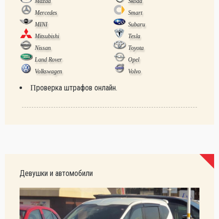
Mazda
Skoda
Mercedes
Smart
MINI
Subaru
Mitsubishi
Tesla
Nissan
Toyota
Land Rover
Opel
Volkswagen
Volvo
Проверка штрафов онлайн.
Девушки и автомобили