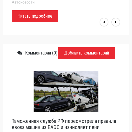
и Suzuki Swift. Гвоздь программы — удар в челюсть и в бок
Автоновости
Читать подробнее
Комментарии (0)
Добавить комментарий
Таможенная служба РФ пересмотрела правила
ввоза машин из ЕАЭС и начисляет пени