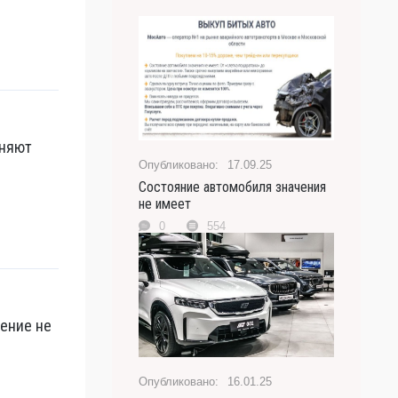
оняют
17.09.25
Состояние автомобиля значения
не имеет
0
554
рение не
16.01.25