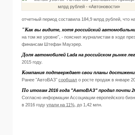
отчетный период составила 184,9 млрд рублей, что н
"К
ак вы видите, хотя российский автомобильн
на том же уровне", - пояснил журналистам в ходе пр
финансам Штефан Мауэрер.
Д
оля автомобилей Lada на российском рынке лег
2015 году.
К
омпания подтверждает свои планы достижения
Ранее "АвтоВАЗ"
сообщал
о росте продаж в январе 20
П
о итогам 2016 года "АвтоВАЗ" продал почти 26
Согласно информации Ассоциации европейского бизн
в 2016 году
упали на 11%
, до 1,42 млн.