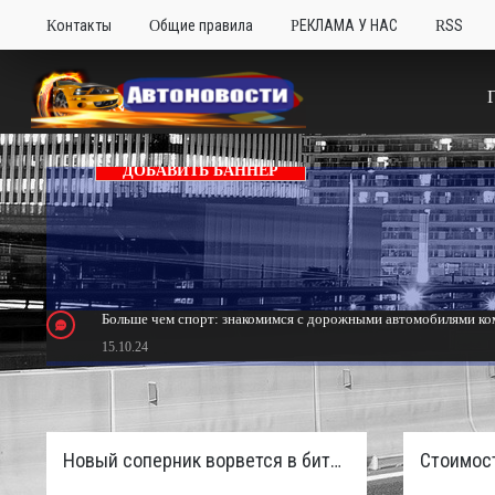
Контакты
Общие правила
РЕКЛАМА У НАС
RSS
ДОБАВИТЬ БАННЕР
Больше чем спорт: знакомимся с дорожными автомобилями ком
15.10.24
Тюнинг Mitsubishi Eclipse. Самый быстрый передний привод 
24.10.23
Новый соперник ворвется в битву пикапов: Sinotruk S7 с дизелем и 4×4 готовят к старту в России