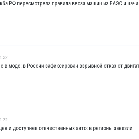
жба РФ пересмотрела правила ввоза машин из ЕАЭС и начи
1.32
е в моде: в России зафиксирован взрывной отказ от двига
1.32
ев и доступнее отечественных авто: в регионы завезли