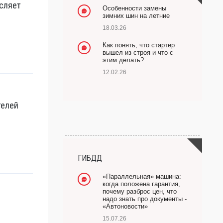
сляет
Особенности замены
зимних шин на летние
18.03.26
Как понять, что стартер
вышел из строя и что с
этим делать?
12.02.26
телей
ГИБДД
«Параллельная» машина:
когда положена гарантия,
почему разброс цен, что
надо знать про документы -
«Автоновости»
15.07.26