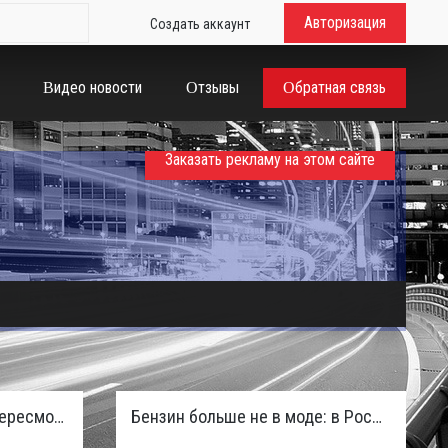
Авторизация
Создать аккаунт
Видео новости
Отзывы
Обратная связь
Заказать рекламу на этом сайте
Таможенная служба РФ пересмотрела правила ввоза машин из ЕАЭС и начисляет пени покупателям
Бензин больше не в моде: в России зафиксирован взрывной отказ от двигателей внутреннего сгорания