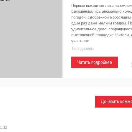
Первые выходные лета на южном
ознаменовались аномально холо
погодой, сдобренной моросящим
один раз даже мелким градом. Н
удивительное дело: собравшиеся
выставочной площадке зрители, 
участники
Тест-драйвы
Читать подробнее
Добавить комм
1.32