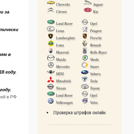
Chevrolet
Jaguar
и за
Citroen
Kia
Land Rover
Opel
ктически
Lexus
Peugeot
Lamborghini
Porsche
Lotus
Renault
Maserati
Rolls-Royce
чем в
Mazda
Skoda
Mercedes
Smart
8 году.
MINI
Subaru
Mitsubishi
Tesla
Nissan
Toyota
году.
Land Rover
Opel
лей в РФ
Volkswagen
Volvo
Проверка штрафов онлайн.