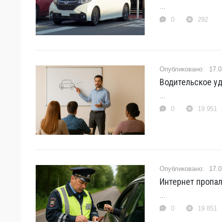
...
0
292
17.0
Водительское у
...
0
19 951
17.0
Интернет пропал
...
0
19 851