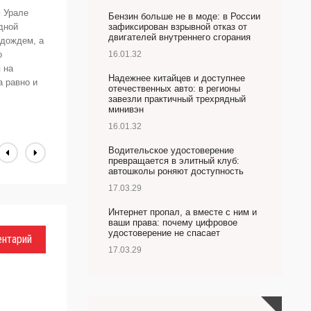
д
 Урале
Бензин больше не в моде: в России
п
дной
зафиксирован взрывной отказ от
двигателей внутреннего сгорания
Н
 дождем, а
д
о
16.01.32
д
 на
Надежнее китайцев и доступнее
а равно и
L
отечественных авто: в регионы
завезли практичный трехрядный
минивэн
16.01.32
Водительское удостоверение
превращается в элитный клуб:
автошколы роняют доступность
17.03.29
Интернет пропал, а вместе с ним и
ваши права: почему цифровое
удостоверение не спасает
ентарий
17.03.29