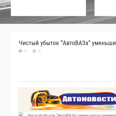
Чистый убыток "АвтоВАЗа" уменьшил
0
0