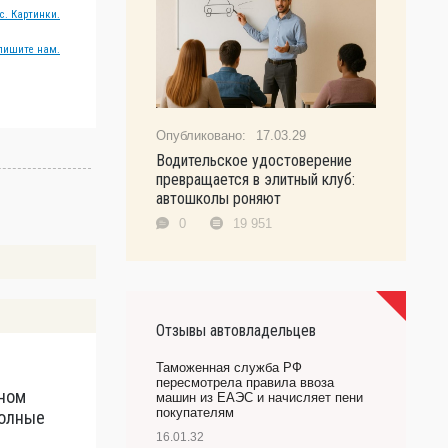
с. Картинки.
пишите нам.
17.03.29
Водительское удостоверение
превращается в элитный клуб:
автошколы роняют
0
19 951
Отзывы автовладельцев
Таможенная служба РФ
пересмотрела правила ввоза
дном
Т
машин из ЕАЭС и начисляет пени
покупателям
полные
О
16.01.32
А