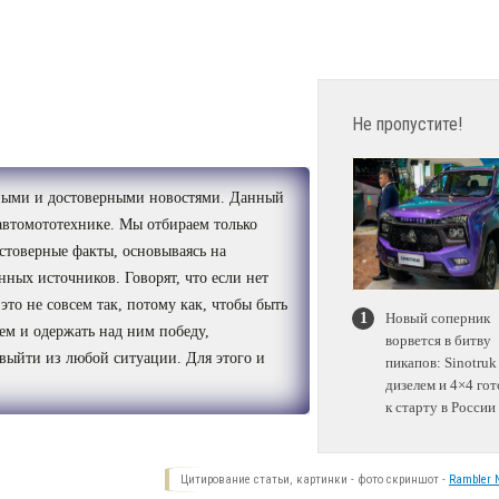
Не пропустите!
сными и достоверными новостями. Данный
автомототехнике. Мы отбираем только
стоверные факты, основываясь на
ных источников. Говорят, что если нет
 это не совсем так, потому как, чтобы быть
Новый соперник
ем и одержать над ним победу,
ворвется в битву
 выйти из любой ситуации. Для этого и
пикапов: Sinotruk
дизелем и 4×4 гот
к старту в России
Цитирование статьи, картинки - фото скриншот -
Rambler N