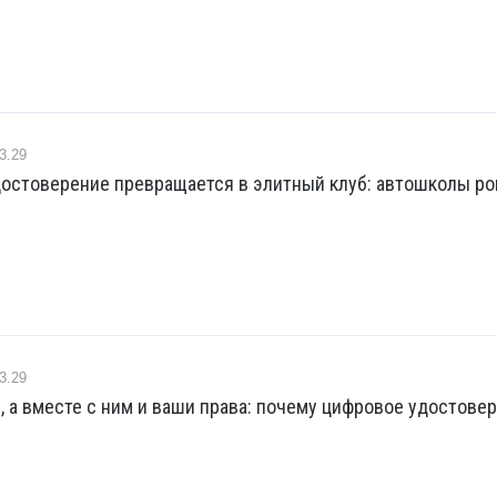
3.29
достоверение превращается в элитный клуб: автошколы р
3.29
, а вместе с ним и ваши права: почему цифровое удостове