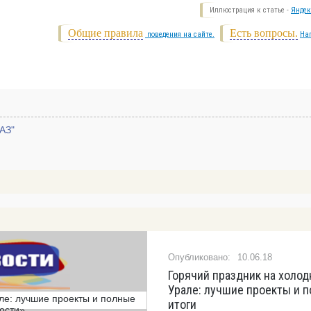
Иллюстрация к статье -
Яндек
Общие правила
Есть вопросы.
поведения на сайте.
На
АЗ"
10.06.18
Горячий праздник на холо
Урале: лучшие проекты и 
итоги