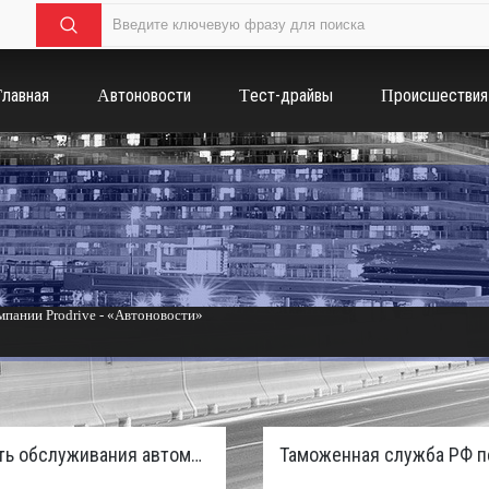
Главная
Автоновости
Тест-драйвы
Происшествия
пании Prodrive - «Автоновости»
России с бензиновым мотором - «Тюнинг и автоспорт»
Стоимость обслуживания автомобилей в России вырастет из-за дефицита кадров