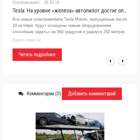
29.10.16
Tesla: На уровне «железа» автопилот достиг оптимального уровня (видео) - «Видео»
Все новые электромобили Tesla Motors, выпущенные после
19 октября, будут оснащены новым оборудованием,
способным «вдеть» на 360 градусов в радиусе 250 метров.
«Система обеспечивает взгляд на мир, который ...
Видео новости
Читать подробнее
Комментарии (0)
Добавить комментарий