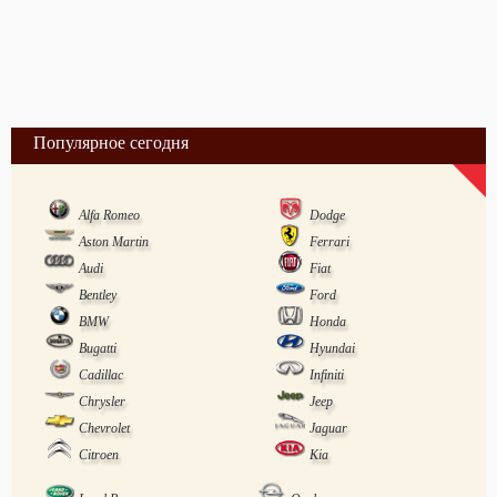
Популярное сегодня
Alfa Romeo
Dodge
Aston Martin
Ferrari
Audi
Fiat
Bentley
Ford
BMW
Honda
Bugatti
Hyundai
Cadillac
Infiniti
Chrysler
Jeep
Chevrolet
Jaguar
Citroen
Kia