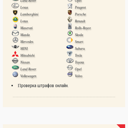
Land Rover
Opel
Lexus
Peugeot
Lamborghini
Porsche
Lotus
Renault
Maserati
Rolls-Royce
Mazda
Skoda
Mercedes
Smart
MINI
Subaru
Mitsubishi
Tesla
Nissan
Toyota
Land Rover
Opel
Volkswagen
Volvo
Проверка штрафов онлайн.