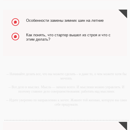
Особенности замены зимних шин на летние
Как понять, что стартер вышел из строя и что с
этим делать?
-- Начинайте делать все, что вы можете сделать – и даже то, о чем можете хотя бы
мечтать.
-- Все дело в мыслях. Мысль — начало всего. И мыслями можно управлять. И
поэтому главное дело совершенствования: работать над мыслями.
-- Идите уверенно по направлению к мечте. Живите той жизнью, которую вы сами
себе придумали.
-- Самое большое богатство — это ум. Самая большая нищета — глупость. Из
всех страхов самый пугающий — самолюбование.
-- Лучшее, что можно сделать с хорошим советом, это пропустить его мимо ушей.