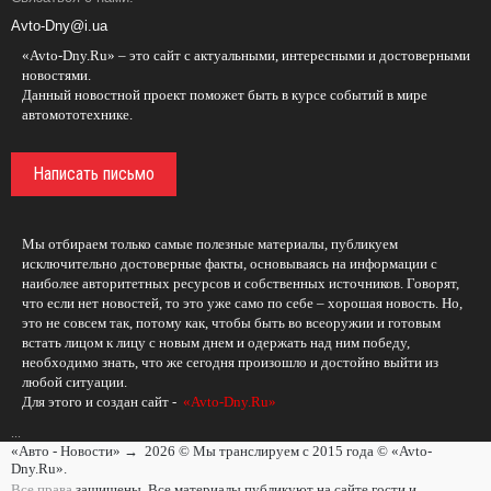
Avto-Dny@i.ua
«Avto-Dny.Ru» – это сайт с актуальными, интересными и достоверными
новостями.
Данный новостной проект поможет быть в курсе событий в мире
автомототехнике.
Написать письмо
Мы отбираем только самые полезные материалы, публикуем
исключительно достоверные факты, основываясь на информации с
наиболее авторитетных ресурсов и собственных источников. Говорят,
что если нет новостей, то это уже само по себе – хорошая новость. Но,
это не совсем так, потому как, чтобы быть во всеоружии и готовым
встать лицом к лицу с новым днем и одержать над ним победу,
необходимо знать, что же сегодня произошло и достойно выйти из
любой ситуации.
Для этого и создан сайт -
«Avto-Dny.Ru»
...
«Авто - Новости»
→
2026
© Мы транслируем с 2015 года © «Avto-
Dny.Ru».
Все права
защищены. Все материалы публикуют на сайте гости и